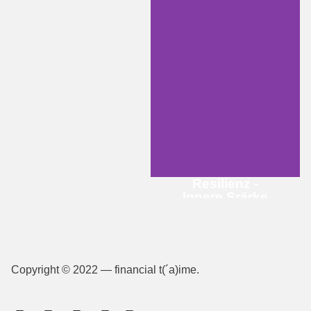
Resilienz -
Innere Srärke
Du bleibst in
Stresssituationen cool?
Gehst aus persönlichen
Niederlagen gestärkt
Copyright © 2022 — financial t(´a)ime.
hervor? Du bist mental
und emotional stark?
Dann kannst du von dir