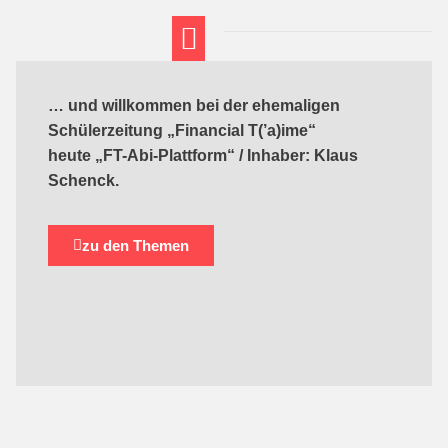
FT THEMENWELTEN
ABI-VORBEREITUNG
… und willkommen bei der ehemaligen
Schülerzeitung „Financial T(’a)ime“
heute „FT-Abi-Plattform“ / Inhaber: Klaus
Schenck.
zu den Themen