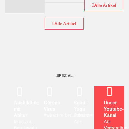
Alle Artikel
Alle Artikel
SPEZIAL
Ausblidung
Corona
Schul-
Unser
mit
Virus
Yoga
Youtube-
Abitur
#wirschreibenunsmut
Schulstress
Kanal
Infos zur
Ade
Abi
Berufswahl
Vorbereitun