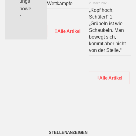
ungs
Wettkämpfe
2. März 2025
powe
„Kopf hoch,
r
Schüler!“ 1.
„Grübeln ist wie
Schaukeln. Man
Alle Artikel
bewegt sich,
kommt aber nicht
von der Stelle.“
Alle Artikel
STELLENANZEIGEN