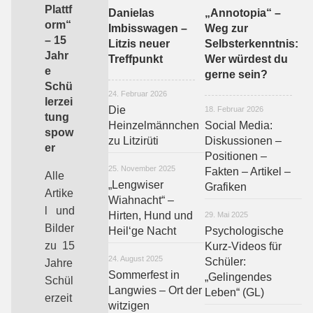
Plattf
Danielas
„Annotopia“ –
orm“
Imbisswagen –
Weg zur
– 15
Litzis neuer
Selbsterkenntnis:
Jahr
Treffpunkt
Wer würdest du
e
gerne sein?
Schü
24. Februar 2026
lerzei
Die
18. Februar 2026
tung
Heinzelmännchen
Social Media:
spow
zu Litzirüti
Diskussionen –
er
Positionen –
25. November 2025
Fakten – Artikel –
Alle
„Lengwiser
Grafiken
Artike
Wiahnacht“ –
l und
Hirten, Hund und
29. Mai 2025
Bilder
Heil‘ge Nacht
Psychologische
zu 15
Kurz-Videos für
24. August 2025
Schüler:
Jahre
Sommerfest in
„Gelingendes
Schül
Langwies – Ort der
Leben“ (GL)
erzeit
witzigen