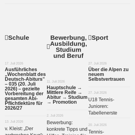
Schule
Bewerbung,
Sport
Ausbildung,
Studium
und Beruf
17. Juli 2026
27. Juli 2026
Ausführliches
Über die Alpen zu
„Wochenblatt des
neuem
Deutsch-Abiturs“
Selbstvertrauen
11. Juli 2026
– 035 (20. Juli
Hauptschule →
2026) – gezielte
Mittlere Reife →
27. Juli 2026
Vorbereitung der
Abitur → Studium
gesamten Abi-
U18 Tennis-
→ Promotion
Pflichtlektüre für
Junioren:
2026/27
Tabellenerste
2. Juli 2026
13. Juli 2026
Bewerbung:
20. Juli 2026
v. Kleist: „Der
konkrete Tipps und
Tennis-