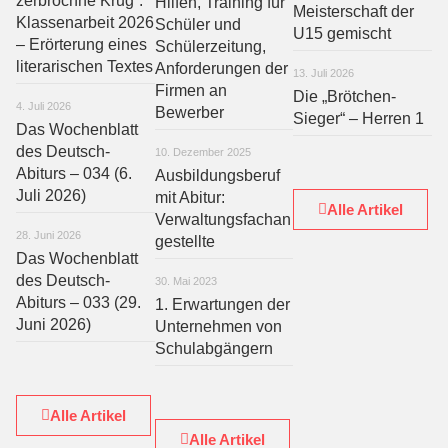
zerbrochne Krug“:
Hilfen, Training für
Meisterschaft der
Klassenarbeit 2026
Schüler und
U15 gemischt
– Erörterung eines
Schülerzeitung,
literarischen Textes
Anforderungen der
13. Juli 2026
Firmen an
Die „Brötchen-
4. Juli 2026
Bewerber
Sieger“ – Herren 1
Das Wochenblatt
des Deutsch-
10. Dezember 2025
Abiturs – 034 (6.
Ausbildungsberuf
Juli 2026)
mit Abitur:
Alle Artikel
Verwaltungsfachan
28. Juni 2026
gestellte
Das Wochenblatt
des Deutsch-
30. Mai 2023
Abiturs – 033 (29.
1. Erwartungen der
Juni 2026)
Unternehmen von
Schulabgängern
Alle Artikel
Alle Artikel