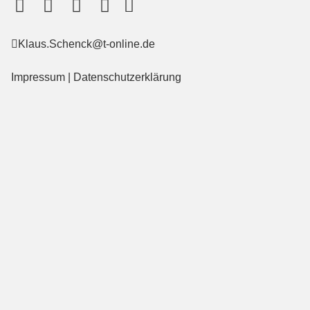
behaupten, eine
besonders resiliente
Person zu sein!
Klaus.Schenck@t-online.de
...
Impressum
|
Datenschutzerklärung
weiterlesen