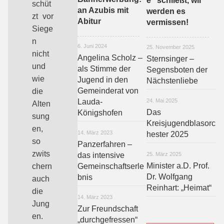
e“ schließt, wir
schüt
an Azubis mit
werden es
zt vor
Abitur
vermissen!
Siege
n
6. Juni 2024
25. November 2025
nicht
Angelina Scholz –
Sternsinger –
und
als Stimme der
Segensboten der
wie
Jugend in den
Nächstenliebe
Gemeinderat von
die
Lauda-
24. Mai 2025
Alten
Das
Königshofen
sung
Kreisjugendblasorc
en,
14. März 2023
hester 2025
so
Panzerfahren –
zwits
das intensive
25. März 2025
Minister a.D. Prof.
chern
Gemeinschaftserle
Dr. Wolfgang
bnis
auch
Reinhart: „Heimat“
die
14. März 2023
Jung
Zur Freundschaft
en.
„durchgefressen“