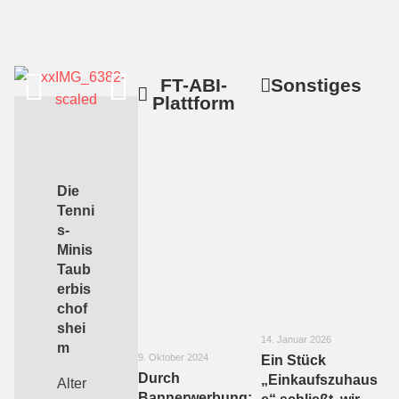
FT-ABI-
Sonstiges
Plattform
Die
Tenni
s-
Minis
Taub
erbis
chof
shei
14. Januar 2026
m
9. Oktober 2024
Ein Stück
Durch
„Einkaufszuhaus
Alter
Bannerwerbung: