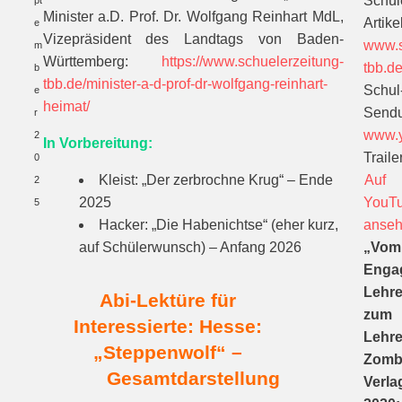
Schül
pt
Minister a.D. Prof. Dr. Wolfgang Reinhart MdL,
Artikel
e
Vizepräsident des Landtags von Baden-
www.s
m
Württemberg:
https://www.schuelerzeitung-
tbb.d
b
tbb.de/minister-a-d-prof-dr-wolfgang-reinhart-
Schul
e
heimat/
Send
r
www.y
2
In Vorbereitung:
Trailer
0
Kleist: „Der zerbrochne Krug“ – Ende
Auf
2
2025
YouT
5
Hacker: „Die Habenichtse“ (eher kurz,
anse
auf Schülerwunsch) – Anfang 2026
„Vom
Enga
Lehre
Abi-Lektüre für
zum
Interessierte: Hesse:
Lehre
„Steppenwolf“ –
Zomb
Gesamtdarstellung
Verla