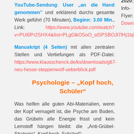
2020:
YouTube-Sendung
:
User „an die Hand
Info-
genommen“
und erklärend durchs gesamte
Flyer:
Werk geführt (70 Minuten),
Beginn: 3.00 Min
.,
Down
Link:
https://www.youtube.com/watch?
v=PUI0Pr2SHX4&list=PLgGIkOSoO_stSPSBOJI7IHj1bj
Manuskript (4 Seiten)
mit allen zentralen
Stellen und Vertiefungen als PDF-Datei:
https://www.klausschenck.de/ks/downloads/g67-
neu-hesse-steppenwolf-ueberblick.pdf
Psychologie – „Kopf hoch,
Schüler“
Was helfen alle guten Abi-Materialien, wenn
der Kopf vernagelt ist, die Psyche am Boden,
das Grübeln alle Energie frisst und kein
Lernstoff hängen bleibt: die „Anti-Grübel-
Strategie“ „Kopf hoch, Schüler!“: