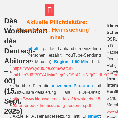
Das
V
Aktuelle Pflichtlektüre:
FT THEMENWELTEN
ABI-VORBEREITUNG
Klau
e
Erpenbeck: „Heimsuchung“ –
Wochenblatt
Sche
r
Inhalt
des
OSR.
öf
a.D.
fe
Inhalt
– packend anhand der einzelnen
Deutsch-
Fäche
nt
Personen erzählt, YouTube-Sendung
Deuts
Abiturs
li
(27 Minuten),
Beginn: 1.50 Min
., Link:
Religi
c
https://www.youtube.com/watch?
–
Psych
ht
v=Htnn3d6Z5YY&list=PLgGIkOSoO_stN7jOJtdLKQCjrr
Drei
001
a
Intern
m
Überblick über die
einzelnen Personen
mit
(15.
Kanäl
1
Kurz-Charakterisierung als PDF-Datei:
Schul
4.
https://www.klausschenck.de/ks/downloads/f38-
Sept.
Materi
S
03-erpenbeck-heimsuchung-personen.pdf
2025)
www.
e
Aktuelle Auseinandersetzung mit „
Heimat
“: