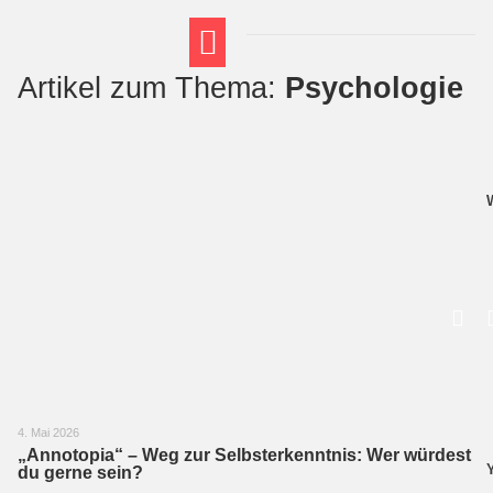
Artikel zum Thema:
Psychologie
FT THEMENWELTEN
ABI-VORBEREITUNG
4. Mai 2026
„Annotopia“ – Weg zur Selbsterkenntnis: Wer würdest
du gerne sein?