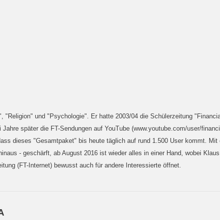
 "Religion" und "Psychologie". Er hatte 2003/04 die Schülerzeitung "Financia
Jahre später die FT-Sendungen auf YouTube (www.youtube.com/user/financial
ss dieses "Gesamtpaket" bis heute täglich auf rund 1.500 User kommt. Mit d
 hinaus - geschärft, ab August 2016 ist wieder alles in einer Hand, wobei Kla
itung (FT-Internet) bewusst auch für andere Interessierte öffnet.
A