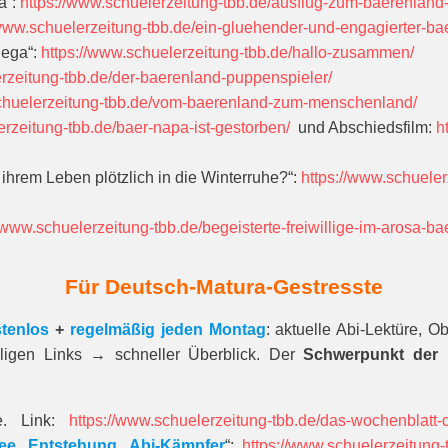
a“:
https://www.schuelerzeitung-tbb.de/ausflug-zum-baerenland
/www.schuelerzeitung-tbb.de/ein-gluehender-und-engagierter-ba
dega“:
https://www.schuelerzeitung-tbb.de/hallo-zusammen/
erzeitung-tbb.de/der-baerenland-puppenspieler/
schuelerzeitung-tbb.de/vom-baerenland-zum-menschenland/
erzeitung-tbb.de/baer-napa-ist-gestorben/
und Abschiedsfilm:
h
ihrem Leben plötzlich in die Winterruhe?“:
https://www.schuele
//www.schuelerzeitung-tbb.de/begeisterte-freiwillige-im-arosa-ba
Für Deutsch-Matura-Gestresste
tenlos
+
regelmäßig jeden Montag
: aktuelle Abi-Lektüre, 
iligen Links → schneller Überblick. Der
Schwerpunkt der 
e. Link:
https://www.schuelerzeitung-tbb.de/das-wochenblatt
dee, Entstehung, Abi-Kämpfer
“:
https://www.schuelerzeitung-