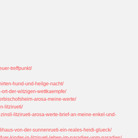
uer-treffpunkt/
hirten-hund-und-heilge-nacht/
-ort-der-witzigen-wettkaempfe/
berbischofsheim-arosa-meine-werte/
litzirueti/
insli-litzirueti-arosa-werte-brief-an-meine-enkel-und-
lihaus-von-der-sunnenrueti-ein-reales-heidi-glueck/
uer-kinder-in-litzirueti-leben-im-paradies-vom-paradies/