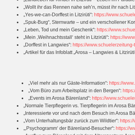
„Wollt ihr das Rennen nahe seh’n, müsst ihr nach Litz
„Yes-we-can-Dorffest in Litzirüti“:
https://www.schuele
„Spuk-Burg“, Sternwarte – und ein verschollener K
„Leben, Tod und mein Geschenk“:
https://www.schue
„Mein ‚Weihnachtsstall‘ steht in Litzirüti“:
https://www
„Dorffest in Langwies“:
https://www.schuelerzeitung-t
„Artikel für das Infoblatt „Arosa – Langwies & Litzirüti
„Viel mehr als nur Gäste-Information“:
https://www.
„Vom Büro zum Arbeitsplatz in den Bergen“:
https
„Events im Arosa Bärenland“:
https://www.schuele
„Normale Tierpflegerin vs. Tierpflegerin im Arosa Bä
„Interessierte vor und nach dem Besuch im Arosa B
„Vom Unterhaltungsbär zurück zum Wildtier“:
https:
„‚Psychogramm‘ der Bärenland-Besucher“:
https://