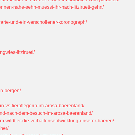
rennen-nahe-sehn-muesst-ihr-nach-litzirueti-gehn/
warte-und-ein-verschollener-koronograph/
ngwies-litzirueti/
en-bergen/
in-vs-tierpflegerin-im-arosa-baerenland/
r-und-nach-dem-besuch-im-arosa-baerenland/
m-wildtier-die-verhaltensentwicklung-unserer-baeren/
her/