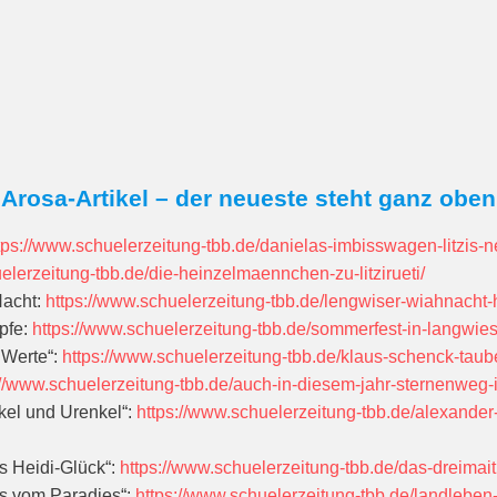
Arosa-Artikel – der neueste steht ganz oben
tps://www.schuelerzeitung-tbb.de/danielas-imbisswagen-litzis-ne
elerzeitung-tbb.de/die-heinzelmaennchen-zu-litzirueti/
Nacht:
https://www.schuelerzeitung-tbb.de/lengwiser-wiahnacht-
pfe:
https://www.schuelerzeitung-tbb.de/sommerfest-in-langwies
 Werte“:
https://www.schuelerzeitung-tbb.de/klaus-schenck-tau
://www.schuelerzeitung-tbb.de/auch-in-diesem-jahr-sternenweg-in-
nkel und Urenkel“:
https://www.schuelerzeitung-tbb.de/alexander-z
es Heidi-Glück“:
https://www.schuelerzeitung-tbb.de/das-dreimait
ies vom Paradies“:
https://www.schuelerzeitung-tbb.de/landleben-f