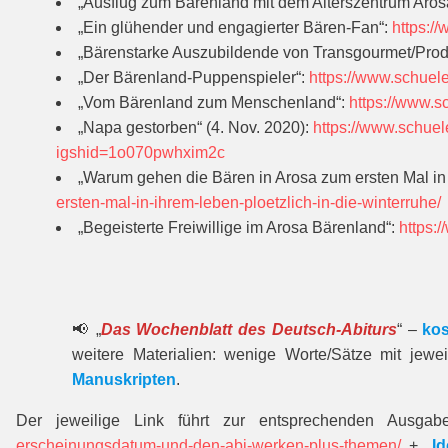
„Ausflug zum Bärenland mit dem Alterszentrum Aros
„Ein glühender und engagierter Bären-Fan“:
https:/
„Bärenstarke Auszubildende von Transgourmet/Pro
„Der Bärenland-Puppenspieler“:
https://www.schuel
„Vom Bärenland zum Menschenland“:
https://www.
„Napa gestorben“ (4. Nov. 2020):
https://www.schuel
igshid=1o070pwhxim2c
„Warum gehen die Bären in Arosa zum ersten Mal in 
ersten-mal-in-ihrem-leben-ploetzlich-in-die-winterruhe/
„Begeisterte Freiwillige im Arosa Bärenland“:
https:
📢 „
Das Wochenblatt des Deutsch-Abiturs
“ –
kos
weitere Materialien: wenige Worte/Sätze mit jewe
Manuskripten
.
Der jeweilige Link führt zur entsprechenden Ausgab
erscheinungsdatum-und-den-abi-werken-plus-themen/
+ „
I