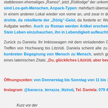
stattdessen ehemaliges „Ramoz“, jetzt „Rütilodge“ der unkomp
sind Los-geh-Menschen, Anpack-Typen
: mehrfach überna
in einem anderen Lokal wieder von vorne an, und zwar in de
drohte, da rebellierte der „Dörig“-Geist
, da forderte er: 
Aufgabe werfen.
Auch zu Roman werden Artikel erscheine
Stein Leben einzuhauchen, ihn in Lebendigkeit aufleucht
Zurück zu Daniela: Ihr Imbisswagen mit dem einladenden Ga
Treffen von Hochwang bis Litzirüti. Daniela scheint alle z
konkreten Begegnung von Mensch zu Mensch
, welch g
eines lateinischen Zitats: „
Du, glückliches Litzirüti, aber
Öffnungszeiten
:
von Donnerstag bis Sonntag von 11 bis 
Instagram
:
@baracca_terrazza_litziruti
,
Tel. Daniela
:
079 
Kurz vor der