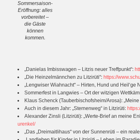
Sommersaison-
Eröffnung: alles
vorbereitet –
die Gäste
können
kommen.
„Danielas Imbisswagen – Litzis neuer Treffpunkt“:
ht
„Die Heinzelmännchen zu Litzirüti“:
https://www.schu
„Lengwiser Wiahnacht“ – Hirten, Hund und Heil‘ge 
Sommerfest in Langwies – Ort der witzigen Wettkäm
Klaus Schenck (Tauberbischofsheim/Arosa): „Meine
Auch in diesem Jahr: „Sternenweg“ in Litzirüti:
https
Alexander Zinsli (Litzirüti): „Werte-Brief an meine E
urenkel/
„Das „Dreimaitlihaus“ von der Sunnenrüti – ein real
„Landleben für Kinder in Litzirüti – Leben im Parad