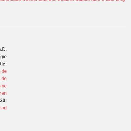
a.D.
ogie
äle:
.de
b.de
aime
hen
20:
oad