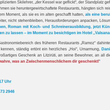
lizierten Skilehrer, „der Kessel war geflickt“, der Standplatz
hmen sie heruntergewirtschaftete Restaurants, hängten sich re
m Moment, als sie es im alten geschafft hatten,
als eine ber
Weiter, nicht stehenbleiben, Herausforderungen anpacken, Lös
n, Roman mit Koch- und Schreinerausbildung, jetzt Künstl
en zu lassen – im Moment zu besichtigen im Hotel „Valsana
stronomiebereich des früheren Restaurants „Ramoz“ dahinter 
u kennen, ständig ertönt ein herzliches „Hoi“, Umarmung,
Dani
roßartiges Geschenk an Litzirüti, an seine Bewohner, an all
 bewahre, was an Zwischenmenschlichem dir geschenkt!
“
17 Uhr
473 2946