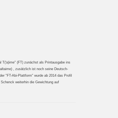
l T('a)ime" (FT) zunächst als Printausgabe ins
taime) , zusätzlich ist noch seine Deutsch-
er "FT-Abi-Plattform" wurde ab 2014 das Profil
us Schenck weiterhin die Gewichtung auf