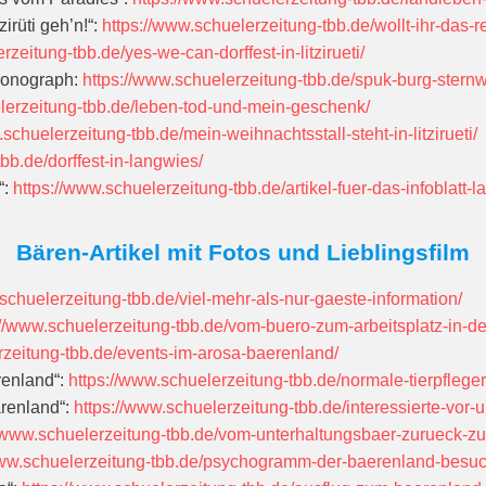
irüti geh’n!“:
https://www.schuelerzeitung-tbb.de/wollt-ihr-das-
rzeitung-tbb.de/yes-we-can-dorffest-in-litzirueti/
oronograph:
https://www.schuelerzeitung-tbb.de/spuk-burg-stern
lerzeitung-tbb.de/leben-tod-und-mein-geschenk/
.schuelerzeitung-tbb.de/mein-weihnachtsstall-steht-in-litzirueti/
bb.de/dorffest-in-langwies/
“:
https://www.schuelerzeitung-tbb.de/artikel-fuer-das-infoblatt-la
Bären-Artikel mit Fotos und Lieblingsfilm
schuelerzeitung-tbb.de/viel-mehr-als-nur-gaeste-information/
://www.schuelerzeitung-tbb.de/vom-buero-zum-arbeitsplatz-in-d
rzeitung-tbb.de/events-im-arosa-baerenland/
renland“:
https://www.schuelerzeitung-tbb.de/normale-tierpfleger
ärenland“:
https://www.schuelerzeitung-tbb.de/interessierte-vo
//www.schuelerzeitung-tbb.de/vom-unterhaltungsbaer-zurueck-zu
www.schuelerzeitung-tbb.de/psychogramm-der-baerenland-besuc