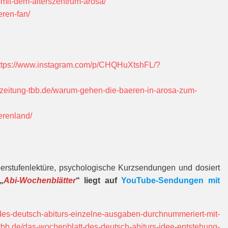
-mit-dem-alterszentrum-arosa/
eren-fan/
ttps://www.instagram.com/p/CHQHuXtshFL/?
rzeitung-tbb.de/warum-gehen-die-baeren-in-arosa-zum-
erenland/
Oberstufenlektüre, psychologische Kurzsendungen und dosiert
„
Abi-Wochenblätter
“ liegt auf
YouTube-Sendungen mit
-des-deutsch-abiturs-einzelne-ausgaben-durchnummeriert-mit-
tbb.de/das-wochenblatt-des-deutsch-abiturs-idee-entstehung-