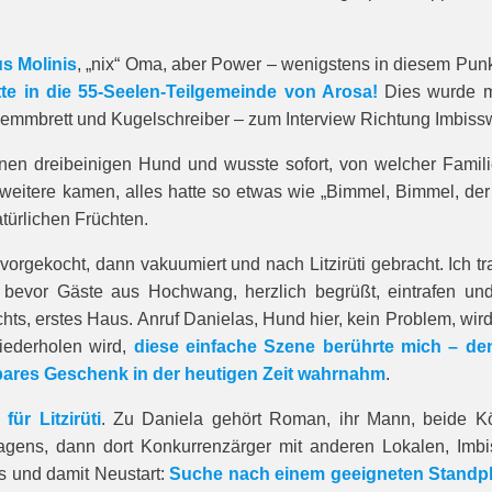
s Molinis
, „nix“ Oma, aber Power – wenigstens in diesem Punk
tte in die 55-Seelen-Teilgemeinde von Arosa!
Dies wurde m
Klemmbrett und Kugelschreiber – zum Interview Richtung Imbiss
en dreibeinigen Hund und wusste sofort, von welcher Familie
eitere kamen, alles hatte so etwas wie „Bimmel, Bimmel, der E
türlichen Früchten.
 vorgekocht, dann vakuumiert und nach Litzirüti gebracht. Ich 
 bevor Gäste aus Hochwang, herzlich begrüßt, eintrafen und
hts, erstes Haus. Anruf Danielas, Hund hier, kein Problem, wird 
iederholen wird,
diese einfache Szene berührte mich – den
rbares Geschenk in der heutigen Zeit wahrnahm
.
ür Litzirüti
. Zu Daniela gehört Roman, ihr Mann, beide Kö
gens, dann dort Konkurrenzärger mit anderen Lokalen, Imb
s und damit Neustart:
Suche nach einem geeigneten Standpla