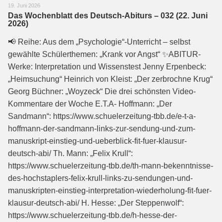
19. Juni 2026
Das Wochenblatt des Deutsch-Abiturs – 032 (22. Juni
2026)
📢 Reihe: Aus dem „Psychologie“-Unterricht – selbst
gewählte Schülerthemen: „Krank vor Angst“ ✨ABITUR-
Werke: Interpretation und Wissenstest Jenny Erpenbeck:
„Heimsuchung“ Heinrich von Kleist: „Der zerbrochne Krug“
Georg Büchner: „Woyzeck“ Die drei schönsten Video-
Kommentare der Woche E.T.A- Hoffmann: „Der
Sandmann“: https://www.schuelerzeitung-tbb.de/e-t-a-
hoffmann-der-sandmann-links-zur-sendung-und-zum-
manuskript-einstieg-und-ueberblick-fit-fuer-klausur-
deutsch-abi/ Th. Mann: „Felix Krull“:
https://www.schuelerzeitung-tbb.de/th-mann-bekenntnisse-
des-hochstaplers-felix-krull-links-zu-sendungen-und-
manuskripten-einstieg-interpretation-wiederholung-fit-fuer-
klausur-deutsch-abi/ H. Hesse: „Der Steppenwolf“:
https://www.schuelerzeitung-tbb.de/h-hesse-der-