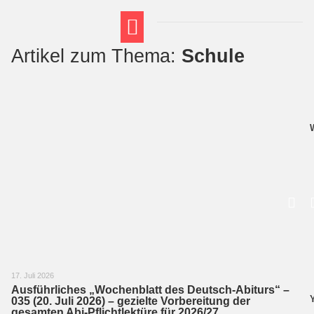
Artikel zum Thema:
Schule
FT THEMENWELTEN
ABI-VORBEREITUNG
17. Juli 2026
Ausführliches „Wochenblatt des Deutsch-Abiturs“ –
035 (20. Juli 2026) – gezielte Vorbereitung der
gesamten Abi-Pflichtlektüre für 2026/27