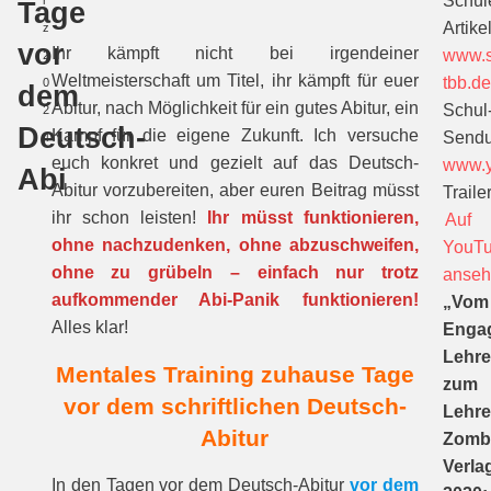
Schül
r
Tage
Artikel
z
vor
Ihr kämpft nicht bei irgendeiner
www.s
2
Weltmeisterschaft um Titel, ihr kämpft für euer
tbb.d
0
dem
Abitur, nach Möglichkeit für ein gutes Abitur, ein
Schul
2
Deutsch-
Kampf für die eigene Zukunft. Ich versuche
Sendu
4
euch konkret und gezielt auf das Deutsch-
www.y
Abi
Abitur vorzubereiten, aber euren Beitrag müsst
Trailer
ihr schon leisten!
Ihr müsst funktionieren,
Auf
ohne nachzudenken, ohne abzuschweifen,
YouT
ohne zu grübeln – einfach nur trotz
anse
aufkommender Abi-Panik funktionieren!
„Vom
Alles klar!
Enga
Lehre
Mentales Training zuhause Tage
zum
vor dem schriftlichen Deutsch-
Lehre
Abitur
Zomb
Verla
In den Tagen vor dem Deutsch-Abitur
vor dem