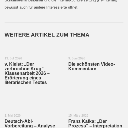
Schulmaterial beibehält und die Internet-Schülerzeitung (FT-Internet)
bewusst auch für andere Interessierte öffnet.
WEITERE ARTIKEL ZUM THEMA
13. Juli 2026
9. Juni 2026
v. Kleist: „Der
Die schönsten Video-
zerbrochne Krug“:
Kommentare
Klassenarbeit 2026 –
Erörterung eines
literarischen Textes
1. Mai 2026
15. März 2026
Deutsch-Abi-
Franz Kafka: „Der
Vorbereitung – Analyse
Prozess“ – Interpretation