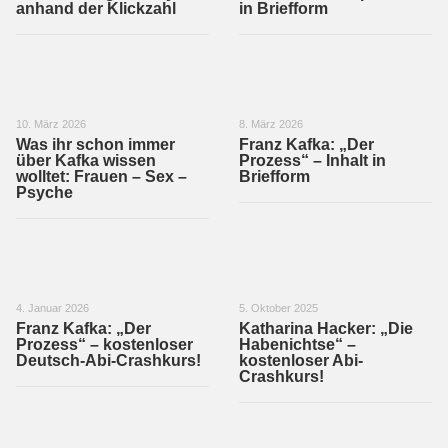
anhand der Klickzahl
in Briefform
10. März 2026
8. März 2026
Was ihr schon immer
Franz Kafka: „Der
über Kafka wissen
Prozess“ – Inhalt in
wolltet: Frauen – Sex –
Briefform
Psyche
4. Januar 2026
5. Oktober 2025
Franz Kafka: „Der
Katharina Hacker: „Die
Prozess“ – kostenloser
Habenichtse“ –
Deutsch-Abi-Crashkurs!
kostenloser Abi-
Crashkurs!