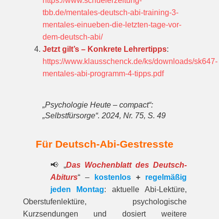
https://www.schuelerzeitung-
tbb.de/mentales-deutsch-abi-training-3-
mentales-einueben-die-letzten-tage-vor-
dem-deutsch-abi/
Jetzt gilt’s – Konkrete Lehrertipps
:
https://www.klausschenck.de/ks/downloads/sk647-
mentales-abi-programm-4-tipps.pdf
„Psychologie Heute – compact“:
„Selbstfürsorge“. 2024, Nr. 75, S. 49
Für Deutsch-Abi-Gestresste
📢 „
Das Wochenblatt des Deutsch-
Abiturs
“ –
kostenlos
+
regelmäßig
jeden Montag
: aktuelle Abi-Lektüre,
Oberstufenlektüre, psychologische
Kurzsendungen und dosiert weitere