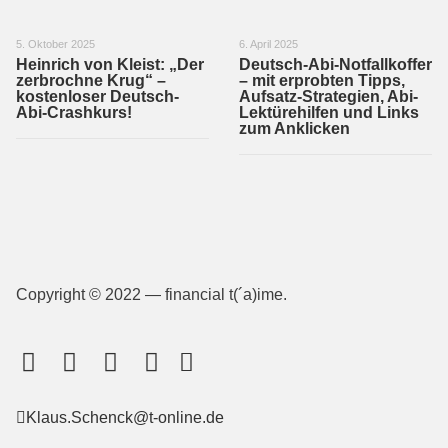
5. Oktober 2025
6. April 2025
Heinrich von Kleist: „Der
Deutsch-Abi-Notfallkoffer
zerbrochne Krug“ –
– mit erprobten Tipps,
kostenloser Deutsch-
Aufsatz-Strategien, Abi-
Abi-Crashkurs!
Lektürehilfen und Links
zum Anklicken
Copyright © 2022 — financial t(´a)ime.
Klaus.Schenck@t-online.de