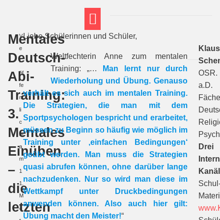
Mentales
Liebe Schülerinnen und Schüler,
V
FT THEMENWELTEN
ABI-VORBEREITUNG
Klau
e
Deutsch-
Weltfechterin Anne zum mentalen
Sche
r
Training: „…
Man lernt nur durch
Abi-
OSR.
öf
Wiederholung und Übung. Genauso
a.D.
fe
Training:
verhält es sich auch im mentalen Training.
Fäche
nt
Die Strategien, die man mit dem
Deuts
3.
li
Sportpsychologen bespricht und erarbeitet,
Religi
c
Mentales
müssen zu Beginn so häufig wie möglich im
Psych
ht
Training unter ‚einfachen Bedingungen‘
Drei
Einüben
a
geübt werden. Man muss die Strategien
Intern
m
–
quasi abrufen können, ohne darüber lange
Kanäl
1
nachzudenken. Nur so wird man diese im
Schul
1.
die
Wettkampf unter Druckbedingungen
Materi
M
letzten
anwenden können. Also auch hier gilt:
www.K
ä
Übung macht den Meister!
“