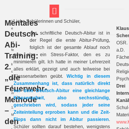
Mentales
Liebe Schülerinnen und Schüler,
V
FT THEMENWELTEN
ABI-VORBEREITUNG
Klau
e
Deutsch-
das schriftliche Deutsch-Abitur ist in
Sche
r
der Regel die erste Abitur-Prüfung,
Abi-
OSR.
öf
folglich ist der gesamte Ablauf noch
a.D.
fe
Training:
neu, also ein Stress-Faktor, den es zu
Fäche
nt
minimieren gilt. Ich hatte in meiner Lehrerzeit
Deuts
2.
li
alles erklärt, gezeigt und auch teilweise bei
Religi
c
„die
Klassenarbeiten geübt.
Wichtig in diesem
Psych
ht
Zusammenhang ist, dass natürlich direkt
Drei
Feuerwehr-
a
vor dem Deutsch-Abitur eine gleichlange
Intern
m
Methode“
Klassenarbeit, also sechsstündig,
Kanäl
1
geschrieben wird, sodass jeder seine
Schul
1.
–
Zeiteinteilung erproben kann und die Zeit-
Materi
M
den
Flops dann nicht im Abitur passieren
.
www.K
ä
Schüler sollten darauf bestehen, wenigstens