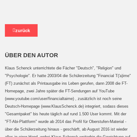
zurück
ÜBER DEN AUTOR
Klaus Schenck unterrichtete die Fächer "Deutsch", "Religion" und
"Psychologie". Er hatte 2003/04 die Schülerzeitung "Financial T('a)ime"
(FT) zunächst als Printausgabe ins Leben gerufen, dann 2008 die FT-
Homepage, zwei Jahre später die FT-Sendungen auf YouTube
(www.youtube.com/user/financialtaime) , zusätzlich ist noch seine
Deutsch-Homepage (www.KlausSchenck.de) integriert, sodass dieses
"Gesamtpaket" bis heute täglich auf rund 1.500 User kommt. Mit der
"FT-Abi-Plattform" wurde ab 2014 das Profil für Oberstufen-Material -
über die Schülerzeitung hinaus - geschärft, ab August 2016 ist wieder
alles in einer Hand, wobei Klaus Schenck weiterhin die Gewichtung auf