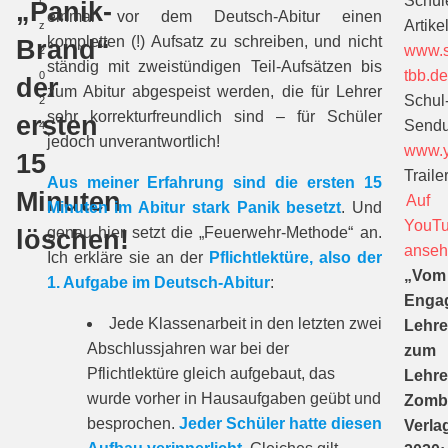
Schül
r
„Panik-
einmal vor dem Deutsch-Abitur einen
Artikel
z
kompletten (!) Aufsatz zu schreiben, und nicht
Brand“
www.s
2
ständig mit zweistündigen Teil-Aufsätzen bis
tbb.d
0
der
zum Abitur abgespeist werden, die für Lehrer
Schul
2
sehr korrekturfreundlich sind – für Schüler
ersten
Sendu
4
jedoch unverantwortlich!
www.y
15
Trailer
Aus meiner Erfahrung sind die ersten 15
Minuten
Auf
Minuten im Abitur stark Panik besetzt
. Und
YouT
löschen!
genau hier setzt die „Feuerwehr-Methode“ an.
anse
Ich erkläre sie an der
Pflichtlektüre, also der
„Vom
1. Aufgabe im Deutsch-Abitur
:
Enga
Jede Klassenarbeit in den letzten zwei
Lehre
Abschlussjahren war bei der
zum
Pflichtlektüre gleich aufgebaut, das
Lehre
wurde vorher in Hausaufgaben geübt und
Zomb
besprochen.
Jeder Schüler hatte diesen
Verla