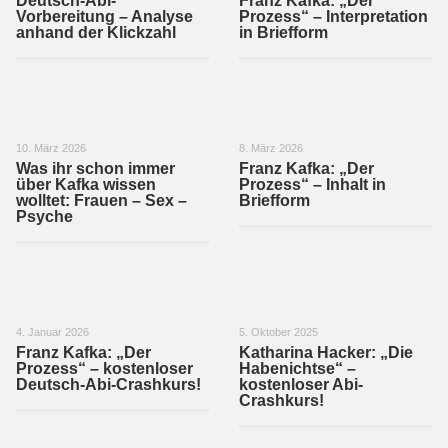
Deutsch-Abi-
Franz Kafka: „Der
Vorbereitung – Analyse
Prozess“ – Interpretation
anhand der Klickzahl
in Briefform
10. März 2026
8. März 2026
Was ihr schon immer
Franz Kafka: „Der
über Kafka wissen
Prozess“ – Inhalt in
wolltet: Frauen – Sex –
Briefform
Psyche
4. Januar 2026
5. Oktober 2025
Franz Kafka: „Der
Katharina Hacker: „Die
Prozess“ – kostenloser
Habenichtse“ –
Deutsch-Abi-Crashkurs!
kostenloser Abi-
Crashkurs!