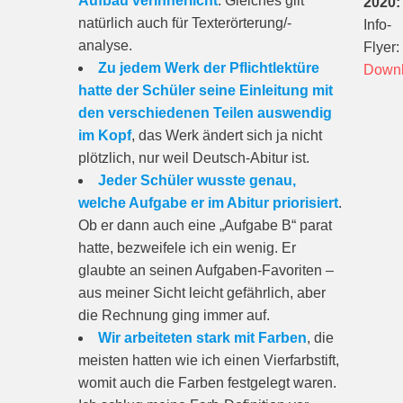
Aufbau verinnerlicht
. Gleiches gilt
2020:
natürlich auch für Texterörterung/-
Info-
analyse.
Flyer:
Zu jedem Werk der Pflichtlektüre
Down
hatte der Schüler seine Einleitung mit
den verschiedenen Teilen auswendig
im Kopf
, das Werk ändert sich ja nicht
plötzlich, nur weil Deutsch-Abitur ist.
Jeder Schüler wusste genau,
welche Aufgabe er im Abitur priorisiert
.
Ob er dann auch eine „Aufgabe B“ parat
hatte, bezweifele ich ein wenig. Er
glaubte an seinen Aufgaben-Favoriten –
aus meiner Sicht leicht gefährlich, aber
die Rechnung ging immer auf.
Wir arbeiteten stark mit Farben
, die
meisten hatten wie ich einen Vierfarbstift,
womit auch die Farben festgelegt waren.