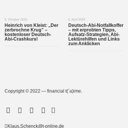
5. Oktober 2025
6. April 2025
Heinrich von Kleist: „Der
Deutsch-Abi-Notfallkoffer
zerbrochne Krug“ –
– mit erprobten Tipps,
kostenloser Deutsch-
Aufsatz-Strategien, Abi-
Abi-Crashkurs!
Lektürehilfen und Links
zum Anklicken
Copyright © 2022 — financial t(´a)ime.
Klaus.Schenck@t-online.de