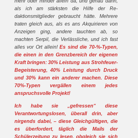
mehr oder minder allein da, und genau dann,
als ich am stärksten die Hilfe der Re­
daktionsmitglieder gebraucht hätte. Mehrere
traten gleich aus, als es ans Ak­quirieren von
Anzeigen ging, an­dere tauchten ab, so
machten Serpil, die Verlässli­che, und ich fast
alles vor Ort allein!
Es sind die 70-%-Typen,
die einen in den Grenz­bereich der eige­nen
Kraft bringen: 30% Leistung aus Strohfeuer-
Be­geisterung, 40% Leistung durch Druck
und 30% kann ein anderer ma­chen. Diese
70%-Typen vergäl­len einem jedes
anspruchsvolle Projekt!
Ich habe sie „gefressen“ diese
Verantwortungslosen, überall drin, aber
nirgends da­bei, – diese Gleichgültigen, die
es überfordert, täglich die Mails der
Schülerzeitung zu lesen, obgleich sie sich