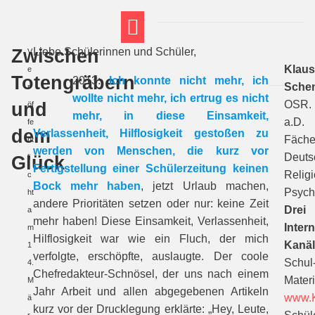
Zwischen
Liebe Schülerinnen und Schüler,
V
FT THEMENWELTEN
ABI-VORBEREITUNG
Klau
e
Totengräbern
2013:
Ich konnte nicht mehr, ich
Sche
r
wollte nicht mehr, ich ertrug es nicht
und
OSR.
öf
mehr, in diese Einsamkeit,
a.D.
fe
dem
Verlassenheit, Hilflosigkeit gestoßen zu
Fäche
nt
werden von Menschen, die kurz vor
Deuts
Glück
li
Fertigstellung einer Schülerzeitung keinen
Religi
c
Bock mehr haben
, jetzt Urlaub machen,
Psych
ht
andere Prioritäten setzen oder nur: keine Zeit
Drei
a
mehr haben! Diese Einsamkeit, Verlassenheit,
Intern
m
Hilflosigkeit war wie ein Fluch, der mich
Kanäl
1
verfolgte, erschöpfte, auslaugte. Der coole
Schul
4.
Chefredakteur-Schnösel, der uns nach einem
Materi
M
Jahr Arbeit und allen abgegebenen Artikeln
www.K
ä
kurz vor der Drucklegung erklärte: „Hey, Leute,