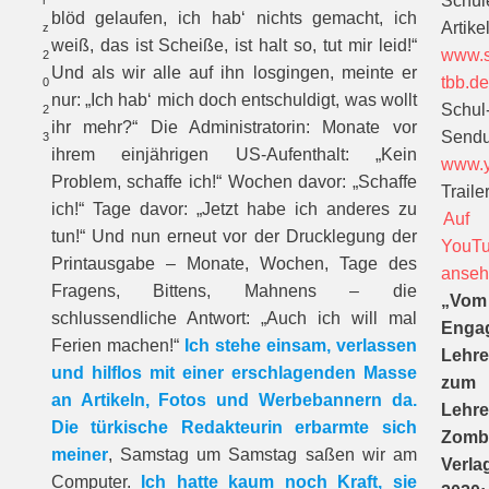
Schül
r
blöd gelaufen, ich hab‘ nichts gemacht, ich
Artikel
z
weiß, das ist Scheiße, ist halt so, tut mir leid!“
www.s
2
Und als wir alle auf ihn losgingen, meinte er
tbb.d
0
nur: „Ich hab‘ mich doch entschuldigt, was wollt
Schul
2
ihr mehr?“ Die Administratorin: Monate vor
Sendu
3
ihrem einjährigen US-Aufenthalt: „Kein
www.y
Problem, schaffe ich!“ Wochen davor: „Schaffe
Trailer
ich!“ Tage davor: „Jetzt habe ich anderes zu
Auf
tun!“ Und nun erneut vor der Drucklegung der
YouT
Printausgabe – Monate, Wochen, Tage des
anse
Fragens, Bittens, Mahnens – die
„Vom
schlussendliche Antwort: „Auch ich will mal
Enga
Ferien machen!“
Ich stehe einsam, verlassen
Lehre
und hilflos mit einer erschlagenden Masse
zum
an Artikeln, Fotos und Werbebannern da.
Lehre
Die türkische Redakteurin erbarmte sich
Zomb
meiner
, Samstag um Samstag saßen wir am
Verla
Computer.
Ich hatte kaum noch Kraft, sie