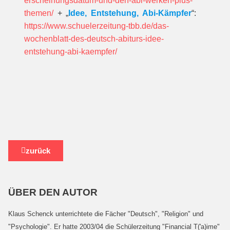
erscheinungsdatum-und-den-abi-werken-plus-
themen/
+ „
Idee, Entstehung, Abi-Kämpfer
“:
https://www.schuelerzeitung-tbb.de/das-
wochenblatt-des-deutsch-abiturs-idee-
entstehung-abi-kaempfer/
zurück
ÜBER DEN AUTOR
Klaus Schenck unterrichtete die Fächer "Deutsch", "Religion" und
"Psychologie". Er hatte 2003/04 die Schülerzeitung "Financial T('a)ime"