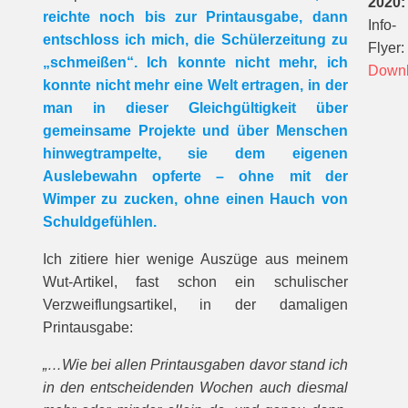
2020:
reichte noch bis zur Printausgabe, dann
Info-
entschloss ich mich, die Schülerzeitung zu
Flyer:
„schmeißen“. Ich konnte nicht mehr, ich
Down
konnte nicht mehr eine Welt ertragen, in der
man in dieser Gleichgültigkeit über
gemeinsame Projekte und über Menschen
hinwegtrampelte, sie dem eigenen
Auslebewahn opferte – ohne mit der
Wimper zu zucken, ohne einen Hauch von
Schuldgefühlen.
Ich zitiere hier wenige Auszüge aus meinem
Wut-Artikel, fast schon ein schulischer
Verzweiflungsartikel, in der damaligen
Printausgabe:
„…Wie bei allen Printausgaben da­vor stand ich
in den entscheiden­den Wochen auch diesmal