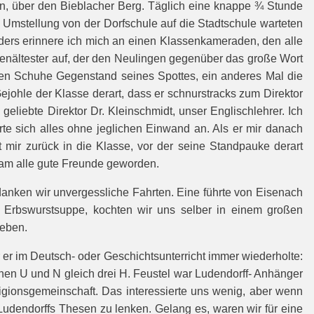
fen, über den Bieblacher Berg. Täglich eine knappe ¾ Stunde
r Umstellung von der Dorfschule auf die Stadtschule warteten
ders erinnere ich mich an einen Klassenkameraden, den alle
senältester auf, der den Neulingen gegenüber das große Wort
ten Schuhe Gegenstand seines Spottes, ein anderes Mal die
ejohle der Klasse derart, dass er schnurstracks zum Direktor
eliebte Direktor Dr. Kleinschmidt, unser Englischlehrer. Ich
te sich alles ohne jeglichen Einwand an. Als er mir danach
t mir zurück in die Klasse, vor der seine Standpauke derart
sam alle gute Freunde geworden.
anken wir unvergessliche Fahrten. Eine führte von Eisenach
t Erbswurstsuppe, kochten wir uns selber in einem großen
ieben.
 er im Deutsch- oder Geschichtsunterricht immer wiederholte:
chen U und N gleich drei H. Feustel war Ludendorff- Anhänger
ionsgemeinschaft. Das interessierte uns wenig, aber wenn
Ludendorffs Thesen zu lenken. Gelang es, waren wir für eine