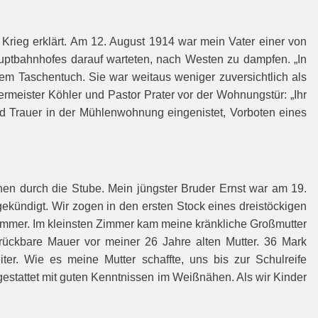
rieg erklärt. Am 12. August 1914 war mein Vater einer von
auptbahnhofes darauf warteten, nach Westen zu dampfen. „In
dem Taschentuch. Sie war weitaus weniger zuversichtlich als
meister Köhler und Pastor Prater vor der Wohnungstür: „Ihr
und Trauer in der Mühlenwohnung eingenistet, Vorboten eines
inen durch die Stube. Mein jüngster Bruder Ernst war am 19.
ekündigt. Wir zogen in den ersten Stock eines dreistöckigen
ammer. Im kleinsten Zimmer kam meine kränkliche Großmutter
brückbare Mauer vor meiner 26 Jahre alten Mutter. 36 Mark
er. Wie es meine Mutter schaffte, uns bis zur Schulreife
gestattet mit guten Kenntnissen im Weißnähen. Als wir Kinder