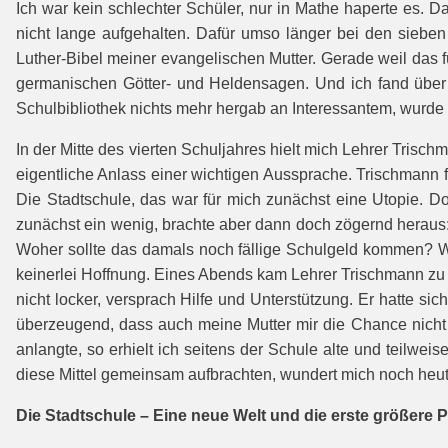
Ich war kein schlechter Schüler, nur in Mathe haperte es. 
nicht lange aufgehalten. Dafür umso länger bei den siebe
Luther-Bibel meiner evangelischen Mutter. Gerade weil das fü
germanischen Götter- und Heldensagen. Und ich fand über 
Schulbibliothek nichts mehr hergab an Interessantem, wurde ic
In der Mitte des vierten Schuljahres hielt mich Lehrer Tris
eigentliche Anlass einer wichtigen Aussprache. Trischmann 
Die Stadtschule, das war für mich zunächst eine Utopie. D
zunächst ein wenig, brachte aber dann doch zögernd heraus:
Woher sollte das damals noch fällige Schulgeld kommen? Wo
keinerlei Hoffnung. Eines Abends kam Lehrer Trischmann zu
nicht locker, versprach Hilfe und Unterstützung. Er hatte sic
überzeugend, dass auch meine Mutter mir die Chance nicht 
anlangte, so erhielt ich seitens der Schule alte und teilwe
diese Mittel gemeinsam aufbrachten, wundert mich noch heut
Die Stadtschule – Eine neue Welt und die erste größere P