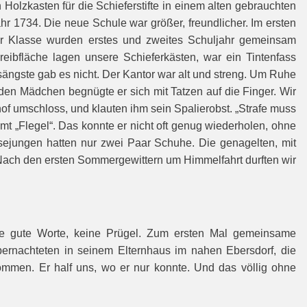
olzkasten für die Schieferstifte in einem alten gebrauchten
r 1734. Die neue Schule war größer, freundlicher. Im ersten
erer Klasse wurden erstes und zweites Schuljahr gemeinsam
hreibfläche lagen unsere Schieferkästen, war ein Tintenfass
sängste gab es nicht. Der Kantor war alt und streng. Um Ruhe
den Mädchen begnügte er sich mit Tatzen auf die Finger. Wir
of umschloss, und klauten ihm sein Spalierobst. „Strafe muss
mt „Flegel“. Das konnte er nicht oft genug wiederholen, ohne
sejungen hatten nur zwei Paar Schuhe. Die genagelten, mit
 Nach den ersten Sommergewittern um Himmelfahrt durften wir
ele gute Worte, keine Prügel. Zum ersten Mal gemeinsame
bernachteten in seinem Elternhaus im nahen Ebersdorf, die
mmen. Er half uns, wo er nur konnte. Und das völlig ohne