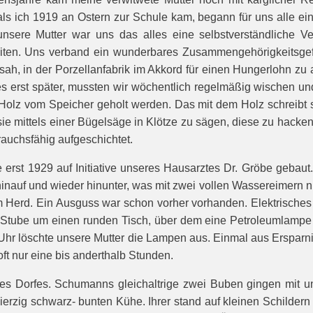
ls ich 1919 an Ostern zur Schule kam, begann für uns alle e
nsere Mutter war uns das alles eine selbstverständliche V
iten. Uns verband ein wunderbares Zusammengehörigkeitsgefü
sah, in der Porzellanfabrik im Akkord für einen Hungerlohn zu
s erst später, mussten wir wöchentlich regelmäßig wischen u
olz vom Speicher geholt werden. Das mit dem Holz schreibt sic
 sie mittels einer Bügelsäge in Klötze zu sägen, diese zu hac
auchsfähig aufgeschichtet.
e erst 1929 auf Initiative unseres Hausarztes Dr. Gröbe geb
nauf und wieder hinunter, was mit zwei vollen Wassereimern nic
erd. Ein Ausguss war schon vorher vorhanden. Elektrisches L
 Stube um einen runden Tisch, über dem eine Petroleumlampe 
 Uhr löschte unsere Mutter die Lampen aus. Einmal aus Ersparn
oft nur eine bis anderthalb Stunden.
s Dorfes. Schumanns gleichaltrige zwei Buben gingen mit uns
ierzig schwarz- bunten Kühe. Ihrer stand auf kleinen Schilder