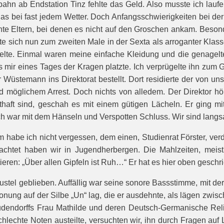
nbahn ab Endstation Tinz fehlte das Geld. Also musste ich lau
das bei fast jedem Wetter. Doch Anfangsschwierigkeiten bei de
hte Eltern, bei denen es nicht auf den Groschen ankam. Beson
lte sich nun zum zweiten Male in der Sexta als arroganter Klas
nselte. Einmal waren meine einfache Kleidung und die genagel
 mir eines Tages der Kragen platzte. Ich verprügelte ihn zum G
üstemann ins Direktorat bestellt. Dort residierte der von uns g
 möglichem Arrest. Doch nichts von alledem. Der Direktor hör
thaft sind, geschah es mit einem gütigen Lächeln. Er ging mi
ach war mit dem Hänseln und Verspotten Schluss. Wir sind lang
abe ich nicht vergessen, dem einen, Studienrat Förster, verd
achtet haben wir in Jugendherbergen. Die Mahlzeiten, meis
ieren: „Über allen Gipfeln ist Ruh…“ Er hat es hier oben geschr
ustel geblieben. Auffällig war seine sonore Bassstimme, mit der
onung auf der Silbe „Un“ lag, die er ausdehnte, als lägen zwis
dendorffs Frau Mathilde und deren Deutsch-Germanische Relig
hlechte Noten austeilte, versuchten wir, ihn durch Fragen auf 