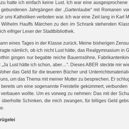
Dazu hatte ich einfach keine Lust. Ich war eine ausgesprochene
n gebundenen Jahrgängen der „Gartenlaube“ mit Romanen von d
r uns Katholiken verboten war. Ich war eine Zeit lang in Karl M
Wilhelm Hauffs Märchen zu den im Schrank stehenden Klassik
h eifriger Leser der Stadtbibliothek.
chmann eines Tages in der Klasse zurück. Meine bisherigen Zen
fragte nämlich, ob ich nicht Lust hätte, das Realgymnasium in 
orthin gingen nur begabte reiche Bauernsöhne, Fabrikantenki
 „Ja Lust hätte ich schon, aber…“. Dieses ABER steckte mir wi
her das Geld für die teueren Bücher und Unterrichtsmaterialie
 uns, um das Thema mit meiner Mutter zu besprechen. Er schlug
h bereits um eine sogenannte Freistelle gekümmert, verbunden mi
verbauen wollte. Um es vorweg zu nehmen: Das mit der Schulgel
ise überholte Schinken, die mich zwangen, für billiges Geld ge
e.
rügelei