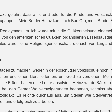
azu geführt, dass wir drei Brüder für die Kinderland-Versc
fzupäppeln. Mein Bruder Heinz kam nach Bad Orb, mein Bruder 
 Realgymnasium. Ich wurde mit in die Quäkerspeisung eingetei
Die von den amerikanischen Quäkern organisierten Essensausga
päter, waren eine Religionsgemeinschaft, die sich von Englan
n
mittagen zu machen, weder in der Roschützer Volksschule noch
bgehen und einen Beruf erlernen, um Geld zu verdienen. Mei
ne Brüder hatten eine Lehre absolviert, Heinz wurde Bäcker u
hre bei den Geraer Wollversteigerungen begonnen, schmiss ab
Autodidakt. Es reichte durchaus aus, um Stellen wie Stellvertr
n und erfolgreich zu arbeiten.
bensjahre kam meine verwitwete Mutter noch mit kärglicher R