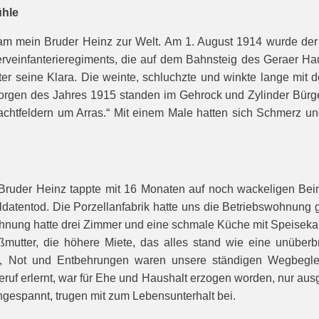
ühle
am mein Bruder Heinz zur Welt. Am 1. August 1914 wurde der K
erveinfanterieregiments, die auf dem Bahnsteig des Geraer H
er seine Klara. Die weinte, schluchzte und winkte lange mit 
morgen des Jahres 1915 standen im Gehrock und Zylinder Bürger
hlachtfeldern um Arras.“ Mit einem Male hatten sich Schmerz 
in Bruder Heinz tappte mit 16 Monaten auf noch wackeligen Be
atentod. Die Porzellanfabrik hatte uns die Betriebswohnung g
ohnung hatte drei Zimmer und eine schmale Küche mit Speisek
ßmutter, die höhere Miete, das alles stand wie eine unüber
en, Not und Entbehrungen waren unsere ständigen Wegbegleit
eruf erlernt, war für Ehe und Haushalt erzogen worden, nur aus
gespannt, trugen mit zum Lebensunterhalt bei.