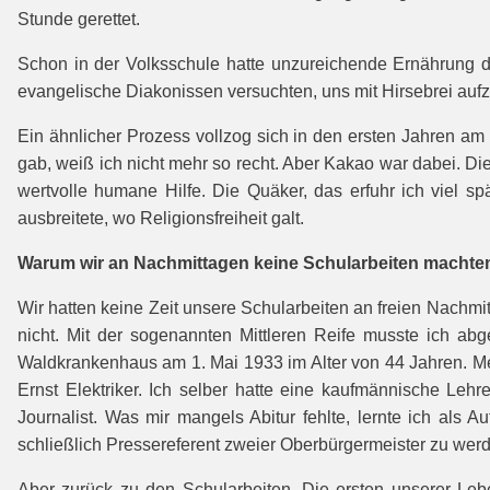
Stunde gerettet.
Schon in der Volksschule hatte unzureichende Ernährung d
evangelische Diakonissen versuchten, uns mit Hirsebrei au
Ein ähnlicher Prozess vollzog sich in den ersten Jahren am
gab, weiß ich nicht mehr so recht. Aber Kakao war dabei. 
wertvolle humane Hilfe. Die Quäker, das erfuhr ich viel s
ausbreitete, wo Religionsfreiheit galt.
Warum wir an Nachmittagen keine Schularbeiten machte
Wir hatten keine Zeit unsere Schularbeiten an freien Nach
nicht. Mit der sogenannten Mittleren Reife musste ich a
Waldkrankenhaus am 1. Mai 1933 im Alter von 44 Jahren. Mei
Ernst Elektriker. Ich selber hatte eine kaufmännische Le
Journalist. Was mir mangels Abitur fehlte, lernte ich als 
schließlich Pressereferent zweier Oberbürgermeister zu werde
Aber zurück zu den Schularbeiten. Die ersten unserer Le