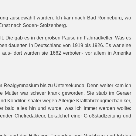
hickung ausgewählt wurden. Ich kam nach Bad Ronneburg, wo
Ernst nach Soden- Stolzenberg.
lt. Die gab es in der großen Pause im Fahrradkeller. Was es
ben dauerten in Deutschland von 1919 bis 1926. Es war eine
d aus- dort wurden sie 1662 verboten- vor allem in Amerika
 im Realgymnasium bis zu Untersekunda. Denn weiter kam ich
ne Mutter war schwer krank geworden. Sie starb im Geraer
nd Konditor, später wegen Allergie Kraftfahrzeugmechaniker,
er bald alles hin und wurde, was ich immer werden wollte:
etender Chefredakteur, Lokalchef einer Großstadtzeitung und
ente und der Hilfe von Freunden und Nachbarn und letzten