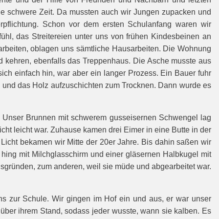
ine schwere Zeit. Da mussten auch wir Jungen zupacken und
erpflichtung. Schon vor dem ersten Schulanfang waren wir
hl, das Streitereien unter uns von frühen Kindesbeinen an
 arbeiten, oblagen uns sämtliche Hausarbeiten. Die Wohnung
nd kehren, ebenfalls das Treppenhaus. Die Asche musste aus
h einfach hin, war aber ein langer Prozess. Ein Bauer fuhr
ken und das Holz aufzuschichten zum Trocknen. Dann wurde es
aut. Unser Brunnen mit schwerem gusseisernen Schwengel lag
ht leicht war. Zuhause kamen drei Eimer in eine Butte in der
icht bekamen wir Mitte der 20er Jahre. Bis dahin saßen wir
hing mit Milchglasschirm und einer gläsernen Halbkugel mit
isgründen, zum anderen, weil sie müde und abgearbeitet war.
 zur Schule. Wir gingen im Hof ein und aus, er war unser
n über ihrem Stand, sodass jeder wusste, wann sie kalben. Es