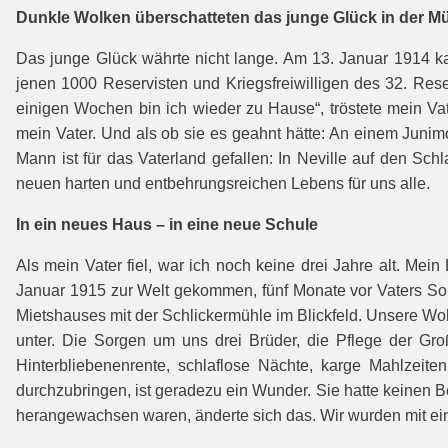
Dunkle Wolken überschatteten das junge Glück in der M
Das junge Glück währte nicht lange. Am 13. Januar 1914 k
jenen 1000 Reservisten und Kriegsfreiwilligen des 32. Res
einigen Wochen bin ich wieder zu Hause“, tröstete mein Vat
mein Vater. Und als ob sie es geahnt hätte: An einem Juni
Mann ist für das Vaterland gefallen: In Neville auf den Sc
neuen harten und entbehrungsreichen Lebens für uns alle.
In ein neues Haus – in eine neue Schule
Als mein Vater fiel, war ich noch keine drei Jahre alt. Me
Januar 1915 zur Welt gekommen, fünf Monate vor Vaters Sold
Mietshauses mit der Schlickermühle im Blickfeld. Unsere W
unter. Die Sorgen um uns drei Brüder, die Pflege der Gro
Hinterbliebenenrente, schlaflose Nächte, karge Mahlzeit
durchzubringen, ist geradezu ein Wunder. Sie hatte keinen B
herangewachsen waren, änderte sich das. Wir wurden mit ein