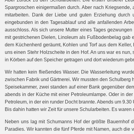
Spargroschen einigermaßen durch. Aber nach Kriegsende, a
mitarbeiten. Dank der Liebe und guten Erziehung durch u
eingebunden in den Tagesablauf und alle anfallenden Arbe
ausschloss. Als sich unsere Mutter eines Tages gezwungen 
mit gestrichenen Dielen, Linoleum als Fußbodenbelag gab e
dem Küchenherd geräumt, Kohlen und Torf aus dem Keller, H
uns einen Stehr Holzscheite in den Hof. An uns war es nun,
in Körben auf den Speicher getragen und dort wiederum gebr
Wir hatten kein fließendes Wasser. Die Wasserleitung wurd
zwischen Fabrik und Gärtnerei. Wir mussten den Schulberg hi
Speisekammer, zwei standen auf einer Bank gegenüber dem H
abends in der Küche mit einer Petroleumlampe. Oder in der
Petroleum, in der ein runder Docht brannte. Abends um 9.30
Bis dahin hatten wir Zeit für unsere Schularbeiten. Es waren 
Neben uns lag mit Schumanns Hof der größte Bauernhof de
Paradies. Wir kannten die fünf Pferde mit Namen, auch die v