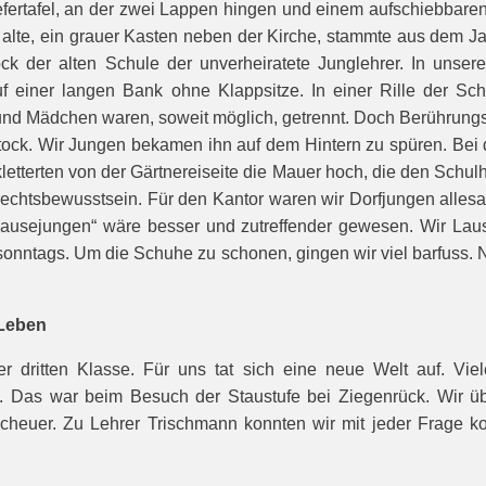
fertafel, an der zwei Lappen hingen und einem aufschiebbaren H
 alte, ein grauer Kasten neben der Kirche, stammte aus dem Jah
ock der alten Schule der unverheiratete Junglehrer. In uns
auf einer langen Bank ohne Klappsitze. In einer Rille der Sc
n und Mädchen waren, soweit möglich, getrennt. Doch Berührung
stock. Wir Jungen bekamen ihn auf dem Hintern zu spüren. Bei 
etterten von der Gärtnereiseite die Mauer hoch, die den Schulh
nrechtsbewusstsein. Für den Kantor waren wir Dorfjungen allesa
„Lausejungen“ wäre besser und zutreffender gewesen. Wir Lau
sonntags. Um die Schuhe zu schonen, gingen wir viel barfuss.
 Leben
 dritten Klasse. Für uns tat sich eine neue Welt auf. Vi
e. Das war beim Besuch der Staustufe bei Ziegenrück. Wir ü
cheuer. Zu Lehrer Trischmann konnten wir mit jeder Frage ko