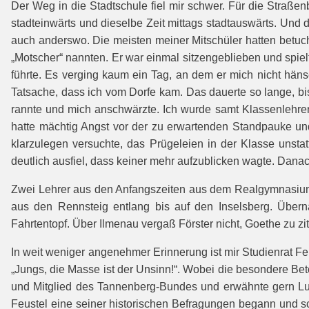
Der Weg in die Stadtschule fiel mir schwer. Für die Straße
stadteinwärts und dieselbe Zeit mittags stadtauswärts. Und 
auch anderswo. Die meisten meiner Mitschüler hatten betuc
„Motscher“ nannten. Er war einmal sitzengeblieben und spie
führte. Es verging kaum ein Tag, an dem er mich nicht hä
Tatsache, dass ich vom Dorfe kam. Das dauerte so lange, bis
rannte und mich anschwärzte. Ich wurde samt Klassenlehrer W
hatte mächtig Angst vor der zu erwartenden Standpauke und
klarzulegen versuchte, das Prügeleien in der Klasse unstat
deutlich ausfiel, dass keiner mehr aufzublicken wagte. Dan
Zwei Lehrer aus den Anfangszeiten aus dem Realgymnasium h
aus den Rennsteig entlang bis auf den Inselsberg. Übern
Fahrtentopf. Über Ilmenau vergaß Förster nicht, Goethe zu zit
In weit weniger angenehmer Erinnerung ist mir Studienrat Fe
„Jungs, die Masse ist der Unsinn!“. Wobei die besondere Bet
und Mitglied des Tannenberg-Bundes und erwähnte gern Lu
Feustel eine seiner historischen Befragungen begann und sc