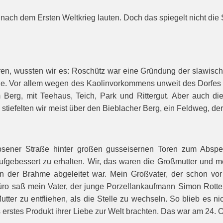
 nach dem Ersten Weltkrieg lauten. Doch das spiegelt nicht die
ren, wussten wir es: Roschütz war eine Gründung der slawisch
he. Vor allem wegen des Kaolinvorkommens unweit des Dorfes en
erg, mit Teehaus, Teich, Park und Rittergut. Aber auch di
stiefelten wir meist über den Bieblacher Berg, ein Feldweg, de
psener Straße hinter großen gusseisernen Toren zum Abspe
aufgebessert zu erhalten. Wir, das waren die Großmutter und 
 der Brahme abgeleitet war. Mein Großvater, der schon vor
Büro saß mein Vater, der junge Porzellankaufmann Simon Rotte
er zu entfliehen, als die Stelle zu wechseln. So blieb es ni
s erstes Produkt ihrer Liebe zur Welt brachten. Das war am 24. 