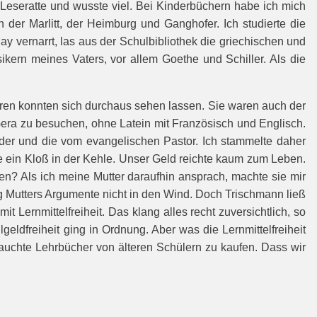
 Leseratte und wusste viel. Bei Kinderbüchern habe ich mich
er Marlitt, der Heimburg und Ganghofer. Ich studierte die
ay vernarrt, las aus der Schulbibliothek die griechischen und
ern meines Vaters, vor allem Goethe und Schiller. Als die
suren konnten sich durchaus sehen lassen. Sie waren auch der
Gera zu besuchen, ohne Latein mit Französisch und Englisch.
nder und die vom evangelischen Pastor. Ich stammelte daher
e ein Kloß in der Kehle. Unser Geld reichte kaum zum Leben.
n? Als ich meine Mutter daraufhin ansprach, machte sie mir
 Mutters Argumente nicht in den Wind. Doch Trischmann ließ
t Lernmittelfreiheit. Das klang alles recht zuversichtlich, so
dfreiheit ging in Ordnung. Aber was die Lernmittelfreiheit
brauchte Lehrbücher von älteren Schülern zu kaufen. Dass wir