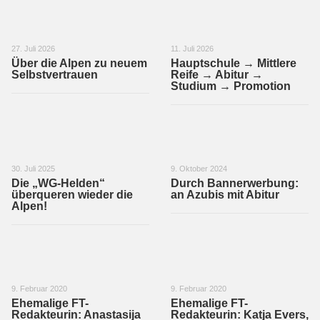
27. Juli 2026
11. Juli 2026
Über die Alpen zu neuem
Hauptschule → Mittlere
Selbstvertrauen
Reife → Abitur →
Studium → Promotion
30. Juli 2025
9. Oktober 2024
Die „WG-Helden“
Durch Bannerwerbung:
überqueren wieder die
an Azubis mit Abitur
Alpen!
9. Februar 2020
9. Februar 2020
Ehemalige FT-
Ehemalige FT-
Redakteurin: Anastasija
Redakteurin: Katja Evers,