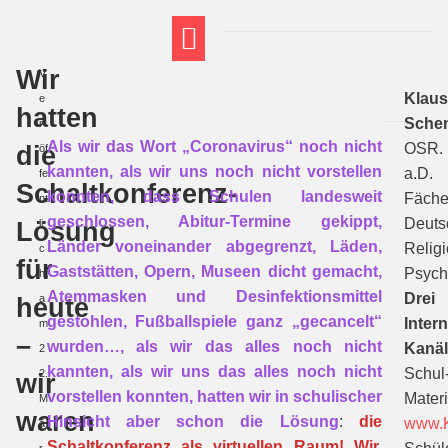
Wir
V
FT THEMENWELTEN
ABI-VORBEREITUNG
Klau
e
hatten
Sche
r
Als wir das Wort „Coronavirus“ noch nicht
die
OSR.
öf
kannten, als wir uns noch nicht vorstellen
a.D.
fe
Schaltkonferenz-
konnten, dass Schulen landesweit
Fäche
nt
geschlossen, Abitur-Termine gekippt,
Deuts
Lösung
li
Länder voneinander abgegrenzt, Läden,
Religi
c
für
Gaststätten, Opern, Museen dicht gemacht,
Psych
ht
Atemmasken und Desinfektionsmittel
Drei
heute
a
gestohlen, Fußballspiele ganz „gecancelt“
Intern
m
–
wurden…, als wir das alles noch nicht
Kanäl
2
kannten, als wir uns das alles noch nicht
Schul
2.
wir
vorstellen konnten, hatten wir in schulischer
Materi
M
waren
Hinsicht aber schon die Lösung
:
die
www.K
ä
Schaltkonferenz als virtuellen Raum! Wir,