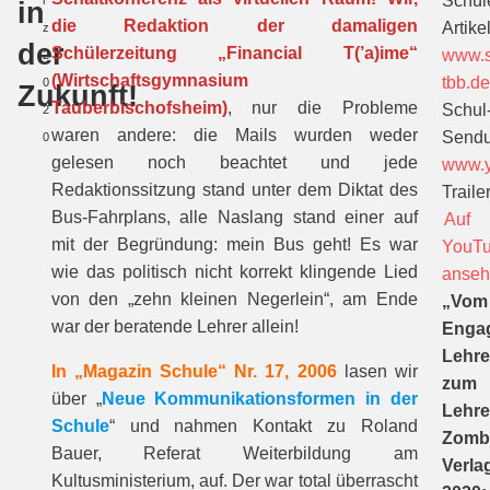
Schül
r
in
die Redaktion der damaligen
Artikel
z
der
Schülerzeitung „Financial T(’a)ime“
www.s
2
(Wirtschaftsgymnasium
tbb.d
0
Zukunft!
Tauberbischofsheim)
, nur die Probleme
Schul
2
waren andere: die Mails wurden weder
Sendu
0
gelesen noch beachtet und jede
www.y
Redaktionssitzung stand unter dem Diktat des
Trailer
Bus-Fahrplans, alle Naslang stand einer auf
Auf
mit der Begründung: mein Bus geht! Es war
YouT
wie das politisch nicht korrekt klingende Lied
anse
von den „zehn kleinen Negerlein“, am Ende
„Vom
war der beratende Lehrer allein!
Enga
Lehre
In „Magazin Schule“ Nr. 17, 2006
lasen wir
zum
über „
Neue Kommunikationsformen in der
Lehre
Schule
“ und nahmen Kontakt zu Roland
Zomb
Bauer, Referat Weiterbildung am
Verla
Kultusministerium, auf. Der war total überrascht