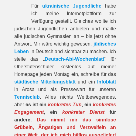
Für
ukrainische Jugendliche
habe
ich meine Internetplattform zur
Verfügung gestellt. Gleiches wollte ich
jüdischen Jugendlichen anbieten und mailte
alle jüdischen Gymnasien an – bis jetzt ohne
Antwort. Mir wäre wichtig gewesen,
jüdisches
Leben
in Deutschland sichtbar zu machen. Ich
stelle das „
Deutsch-Abi-Wochenblatt
“ für
Oberstufenschüler kostenlos auf meiner
Homepage jeden Montag ein, schreibe für das
städtische Mitteilungsblatt
und ein
Infoblatt
in Arosa und als Pressewart für unseren
Tennisclub
. Alles nichts Weltbewegendes,
aber
es ist ein
konkretes Tun
, ein
konkretes
Engagement
, ein
konkreter Dienst
für
andere.
Das nimmt mir das sinnlose
Grübeln, Ängstigen und Verzweifeln an
einer Welt, der ich mich hilflos ausgeliefert