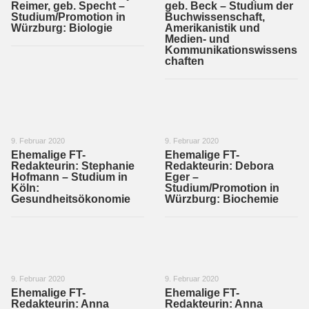
Reimer, geb. Specht –
geb. Beck – Studium der
Studium/Promotion in
Buchwissenschaft,
Würzburg: Biologie
Amerikanistik und
Medien- und
Kommunikationswissens
chaften
9. Februar 2020
9. Februar 2020
Ehemalige FT-
Ehemalige FT-
Redakteurin: Stephanie
Redakteurin: Debora
Hofmann – Studium in
Eger –
Köln:
Studium/Promotion in
Gesundheitsökonomie
Würzburg: Biochemie
9. Februar 2020
9. Februar 2020
Ehemalige FT-
Ehemalige FT-
Redakteurin: Anna
Redakteurin: Anna