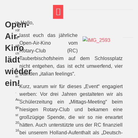
Open-
Hallo,
Ve
FT THEMENWELTEN
ABI-VORBEREITUNG
röf
Air-
lasst euch das jährliche
fe
Open-Air-Kino vom
Kino
ntli
Rotary-Club (RC)
ch
lädt
Tauberbischofsheim auf dem Schlossplatz
t
nicht entgehen, das ist echt umwerfend, vier
wieder
a
Stunden „italian feelings“.
m
ein!
11
Kurz, warum wir für dieses „Event“ engagiert
.
werben: Vor drei Jahren gestalteten wir als
Au
Schülerzeitung ein „Mittags-Meeting“ beim
gu
hiesigen Rotary-Club und bekamen eine
st
großzügige Spende, die wir so nie erwartet
20
hätten. Auch unterstützte uns der RC finanziell
16
bei unserem Holland-Aufenthalt als „Deutsch-