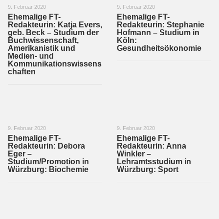
9. Februar 2020
9. Februar 2020
Ehemalige FT-
Ehemalige FT-
Redakteurin: Katja Evers,
Redakteurin: Stephanie
geb. Beck – Studium der
Hofmann – Studium in
Buchwissenschaft,
Köln:
Amerikanistik und
Gesundheitsökonomie
Medien- und
Kommunikationswissens
chaften
9. Februar 2020
9. Februar 2020
Ehemalige FT-
Ehemalige FT-
Redakteurin: Debora
Redakteurin: Anna
Eger –
Winkler –
Studium/Promotion in
Lehramtsstudium in
Würzburg: Biochemie
Würzburg: Sport