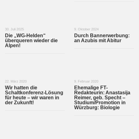
30. Juli 2025
9. Oktober 2024
Die „WG-Helden“
Durch Bannerwerbung:
überqueren wieder die
an Azubis mit Abitur
Alpen!
22. März 2020
9. Februar 2020
Wir hatten die
Ehemalige FT-
Schaltkonferenz-Lösung
Redakteurin: Anastasija
für heute – wir waren in
Reimer, geb. Specht –
der Zukunft!
Studium/Promotion in
Würzburg: Biologie