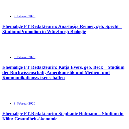
9. Februar 2020
Ehemalige FT-Redakteurin: Anastasija Reimer, geb. Specht –
Studium/Promotion in Würzburg: Biologie
9. Februar 2020
Ehemalige FT-Redakteurin: Katja Evers, geb. Beck – Studium
der Buchwissenschaft, Amerikanistik und Medien- und
Kommunikationswissenschaften
9. Februar 2020
Ehemalige FT-Redakteurin: Stephanie Hofmann – Studium in
Köln: Gesundheitsökonomie