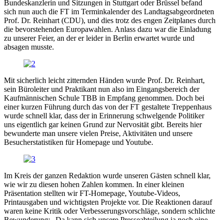
Bundeskanzlerin und Sitzungen in Stuttgart oder Brüssel befand
sich nun auch die FT im Terminkalender des Landtagsabgeordneten
Prof. Dr. Reinhart (CDU), und dies trotz des engen Zeitplanes durch
die bevorstehenden Europawahlen. Anlass dazu war die Einladung
zu unserer Feier, an der er leider in Berlin erwartet wurde und
absagen musste.
Mit sicherlich leicht zitternden Händen wurde Prof. Dr. Reinhart,
sein Büroleiter und Praktikant nun also im Eingangsbereich der
Kaufmännischen Schule TBB in Empfang genommen. Doch bei
einer kurzen Führung durch das von der FT gestaltete Treppenhaus
wurde schnell klar, dass der in Erinnerung schwelgende Politiker
uns eigentlich gar keinen Grund zur Nervosität gibt. Bereits hier
bewunderte man unsere vielen Preise, Aktivitäten und unsere
Besucherstatistiken für Homepage und Youtube.
Im Kreis der ganzen Redaktion wurde unseren Gästen schnell klar,
wie wir zu diesen hohen Zahlen kommen. In einer kleinen
Präsentation stellten wir FT-Homepage, Youtube-Videos,
Printausgaben und wichtigsten Projekte vor. Die Reaktionen darauf
waren keine Kritik oder Verbesserungsvorschläge, sondern schlichte
Bewunderung: „Da kann sich unsere Presseabteilung ja noch eine