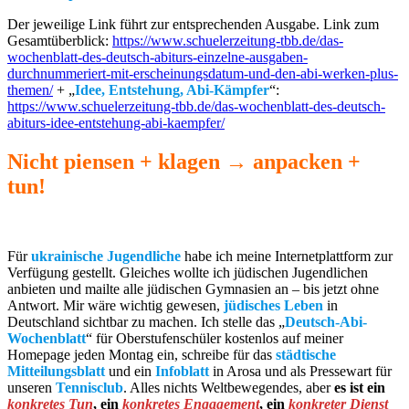
Der jeweilige Link führt zur entspre­chenden Ausgabe. Link zum
Gesamt­über­blick:
https://www.schuelerzeitung-tbb.de/das-
wochenblatt-des-deutsch-abiturs-einzelne-ausgaben-
durchnummeriert-mit-erscheinungsdatum-und-den-abi-werken-plus-
themen/
+ „
Idee, Entstehung, Abi-Kämpfer
“:
https://www.schuelerzeitung-tbb.de/das-wochenblatt-des-deutsch-
abiturs-idee-entstehung-abi-kaempfer/
Nicht piensen + klagen →
anpacken +
tun!
Für
ukrainische Jugendliche
habe ich meine Internetplattform zur
Verfügung gestellt. Gleiches wollte ich jüdischen Jugendlichen
anbieten und mailte alle jüdischen Gymnasien an – bis jetzt ohne
Antwort. Mir wäre wichtig gewesen,
jüdisches Leben
in
Deutschland sichtbar zu machen. Ich stelle das „
Deutsch-Abi-
Wochenblatt
“ für Oberstufenschüler kostenlos auf meiner
Homepage jeden Montag ein, schreibe für das
städtische
Mitteilungsblatt
und ein
Infoblatt
in Arosa und als Pressewart für
unseren
Tennisclub
. Alles nichts Weltbewegendes, aber
es ist ein
konkretes Tun
, ein
konkretes Engagement
, ein
konkreter Dienst