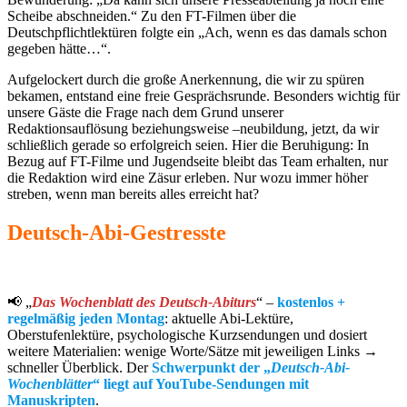
Scheibe abschneiden.“ Zu den FT-Filmen über die
Deutschpflichtlektüren folgte ein „Ach, wenn es das damals schon
gegeben hätte…“.
Aufgelockert durch die große Anerkennung, die wir zu spüren
bekamen, entstand eine freie Gesprächsrunde. Besonders wichtig für
unsere Gäste die Frage nach dem Grund unserer
Redaktionsauflösung beziehungsweise –neubildung, jetzt, da wir
schließlich gerade so erfolgreich seien. Hier die Beruhigung: In
Bezug auf FT-Filme und Jugendseite bleibt das Team erhalten, nur
die Redaktion wird eine Zäsur erleben. Nur wozu immer höher
streben, wenn man bereits alles erreicht hat?
Deutsch-Abi-Gestresste
📢 „
Das Wochenblatt des Deutsch-Abiturs
“ –
kostenlos +
regelmäßig jeden Montag
: aktuelle Abi-Lektüre,
Oberstufenlektüre, psychologische Kurzsendungen und dosiert
weitere Materialien: wenige Worte/Sätze mit jeweiligen Links →
schneller Überblick. Der
Schwerpunkt der „
Deutsch-Abi-
Wochenblätter
“ liegt auf YouTube-Sendungen mit
Manuskripten
.