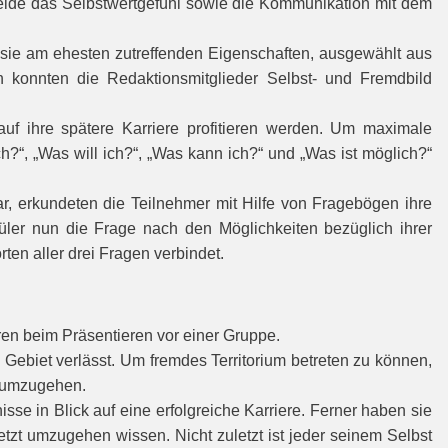
leide das Selbstwertgefühl sowie die Kommunikation mit dem
f sie am ehesten zutreffenden Eigenschaften, ausgewählt aus
ch konnten die Redaktionsmitglieder Selbst- und Fremdbild
uf ihre spätere Karriere profitieren werden. Um maximale
?“, „Was will ich?“, „Was kann ich?“ und „Was ist möglich?“
r, erkundeten die Teilnehmer mit Hilfe von Fragebögen ihre
üler nun die Frage nach den Möglichkeiten bezüglich ihrer
en aller drei Fragen verbindet.
ren beim Präsentieren vor einer Gruppe.
ebiet verlässt. Um fremdes Territorium betreten zu können,
n umzugehen.
se in Blick auf eine erfolgreiche Karriere. Ferner haben sie
tzt umzugehen wissen. Nicht zuletzt ist jeder seinem Selbst