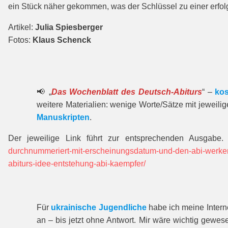
ein Stück näher gekommen, was der Schlüssel zu einer erfolg
Artikel:
Julia Spiesberger
Fotos:
Klaus Schenck
📢 „
Das Wochenblatt des Deutsch-Abiturs
“ –
kos
weitere Materialien: wenige Worte/Sätze mit jeweili
Manuskripten
.
Der jeweilige Link führt zur entspre­chenden Ausgabe.
durchnummeriert-mit-erscheinungsdatum-und-den-abi-werke
abiturs-idee-entstehung-abi-kaempfer/
Für
ukrainische Jugendliche
habe ich meine Interne
an – bis jetzt ohne Antwort. Mir wäre wichtig gewes