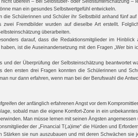
nicht überein – bei Selbstüber- oder Selbstunterschätzung – 
 könne man ein gesundes Selbstwertgefühl entwickeln.
en die Schülerinnen und Schüler ihr Selbstbild anhand fünf au
s zwei Fremdbilder wurden auf dieselbe Art erstellt. Folgli
elbsteinschätzung überarbeiten.
nders darauf, dass die Redaktionsmitglieder im Hinblick a
 haben, ist die Auseinandersetzung mit den Fragen „Wer bin ich
ils und der Überprüfung der Selbsteinschätzung beantwortet wa
us den ersten drei Fragen konnten die Schülerinnen und Sch
an nur dann erfahren, wenn man bei der Berufswahl die Antwort
fgreifen der anfänglich erfahrenen Angst vor dem Kompromittie
lage, sobald man die eigene Komfort-Zone in ein unbekanntes G
 zu überwinden. Man müsse lernen mit seinen Ängsten angemesse
mitglieder der „Financial T(‚a)ime“ die Hürden und Erfordernis
eren Stärken sie nun auszubauen und mit deren Schwächen sie je