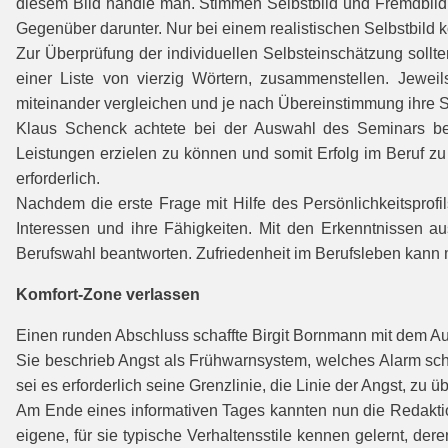
diesem Bild handle man. Stimmen Selbstbild und Fremdbild 
Gegenüber darunter. Nur bei einem realistischen Selbstbild
Zur Überprüfung der individuellen Selbsteinschätzung sollt
einer Liste von vierzig Wörtern, zusammenstellen. Jeweil
miteinander vergleichen und je nach Übereinstimmung ihre S
Klaus Schenck achtete bei der Auswahl des Seminars beso
Leistungen erzielen zu können und somit Erfolg im Beruf zu
erforderlich.
Nachdem die erste Frage mit Hilfe des Persönlichkeitsprof
Interessen und ihre Fähigkeiten. Mit den Erkenntnissen a
Berufswahl beantworten. Zufriedenheit im Berufsleben kann m
Komfort-Zone verlassen
Einen runden Abschluss schaffte Birgit Bornmann mit dem Au
Sie beschrieb Angst als Frühwarnsystem, welches Alarm sch
sei es erforderlich seine Grenzlinie, die Linie der Angst,
Am Ende eines informativen Tages kannten nun die Redaktions
eigene, für sie typische Verhaltensstile kennen gelernt, d