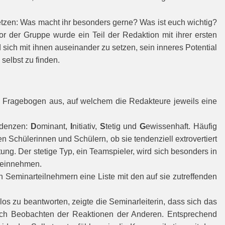
etzen: Was macht ihr besonders gerne? Was ist euch wichtig?
or der Gruppe wurde ein Teil der Redaktion mit ihrer ersten
sich mit ihnen auseinander zu setzen, sein inneres Potential
selbst zu finden.
n Fragebogen aus, auf welchem die Redakteure jeweils eine
endenzen:
D
ominant,
I
nitiativ,
S
tetig und
G
ewissenhaft. Häufig
 Schülerinnen und Schülern, ob sie tendenziell extrovertiert
tung. Der stetige Typ, ein Teamspieler, wird sich besonders in
 einnehmen.
n Seminarteilnehmern eine Liste mit den auf sie zutreffenden
 zu beantworten, zeigte die Seminarleiterin, dass sich das
rch Beobachten der Reaktionen der Anderen. Entsprechend