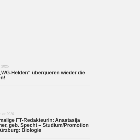
i 2025
„WG-Helden“ überqueren wieder die
n!
ruar 2020
alige FT-Redakteurin: Anastasija
er, geb. Specht – Studium/Promotion
ürzburg: Biologie