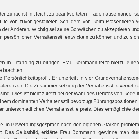
der zunächst mit leicht zu beantworteten Fragen auseinander s
ilfe von zuvor gestalteten Schildern vor. Beim Präsentieren v
 der Anderen. Wichtig sei seine Schwächen zu akzeptieren und 
 persönlichen Verhaltensstil entwickeln zu können und zu sich 
n in Erfahrung zu bringen. Frau Bornmann teilte hierzu eine
e brachten.
Persönlichkeitsprofil. Er unterteilt in vier Grundverhaltenst
räferenzen. Die Zusammensetzung der Verhaltensstile verriet den
t sind. Dies ist nicht zuletzt bei der Wahl des Berufes von Bedeu
einem dominanten Verhaltensstil bevorzugt Führungspositionen
 unterschiedlichen Verhaltensstile preis. Dies ermöglichte de
e im Bewerbungsgespräch nach den eigenen Stärken problemlos
et. Das Selbstbild, erklärte Frau Bornmann, gewinne man du