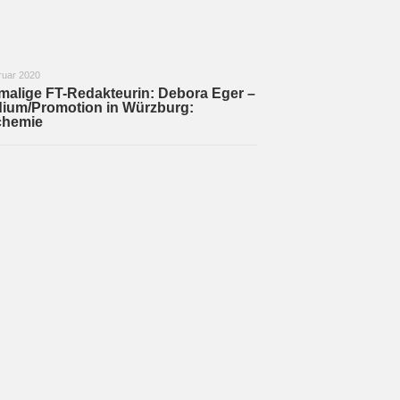
ruar 2020
alige FT-Redakteurin: Debora Eger –
ium/Promotion in Würzburg:
chemie