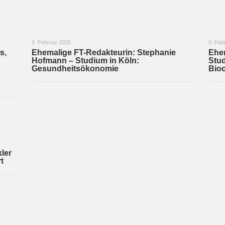
9. Februar 2020
9. Feb
s,
Ehemalige FT-Redakteurin: Stephanie
Ehem
Hofmann – Studium in Köln:
Stud
Gesundheitsökonomie
Bio
ler
t