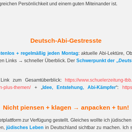
reichen Persönlichkeit und einem guten Miteinander ist.
Deutsch-Abi-Gestresste
tenlos + regelmäßig jeden Montag
: aktuelle Abi-Lektüre, 
gen Links → schneller Überblick. Der
Schwerpunkt der „
Deuts
 Link zum Gesamt­über­blick:
https://www.schuelerzeitung-tb
n-plus-themen/
+ „
Idee, Entstehung, Abi-Kämpfer
“:
http
Nicht piensen + klagen →
anpacken + tun!
tplattform zur Verfügung gestellt. Gleiches wollte ich jüdisch
en,
jüdisches Leben
in Deutschland sichtbar zu machen. Ich s