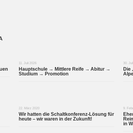
A
11. Juli 2026
30. Jul
auen
Hauptschule → Mittlere Reife → Abitur →
Die 
Studium → Promotion
Alpe
22. März 2020
9. Feb
Wir hatten die Schaltkonferenz-Lösung für
Ehem
heute – wir waren in der Zukunft!
Reim
in W