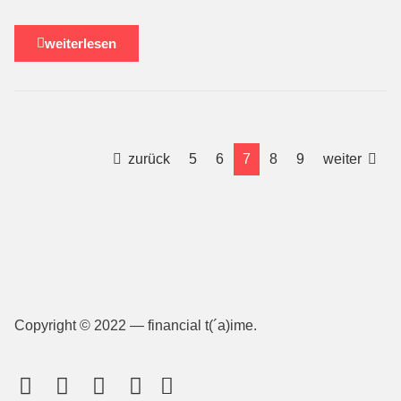
weiterlesen
zurück
5
6
7
8
9
weiter
Copyright © 2022 — financial t(´a)ime.