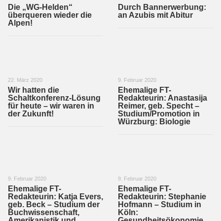
Die „WG-Helden“
Durch Bannerwerbung:
überqueren wieder die
an Azubis mit Abitur
Alpen!
22. März 2020
9. Februar 2020
Wir hatten die
Ehemalige FT-
Schaltkonferenz-Lösung
Redakteurin: Anastasija
für heute – wir waren in
Reimer, geb. Specht –
der Zukunft!
Studium/Promotion in
Würzburg: Biologie
9. Februar 2020
9. Februar 2020
Ehemalige FT-
Ehemalige FT-
Redakteurin: Katja Evers,
Redakteurin: Stephanie
geb. Beck – Studium der
Hofmann – Studium in
Buchwissenschaft,
Köln:
Amerikanistik und
Gesundheitsökonomie