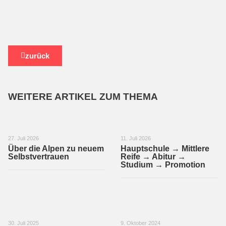
zurück
WEITERE ARTIKEL ZUM THEMA
27. Juli 2026
11. Juli 2026
Über die Alpen zu neuem
Hauptschule → Mittlere
Selbstvertrauen
Reife → Abitur →
Studium → Promotion
30. Juli 2025
9. Oktober 2024