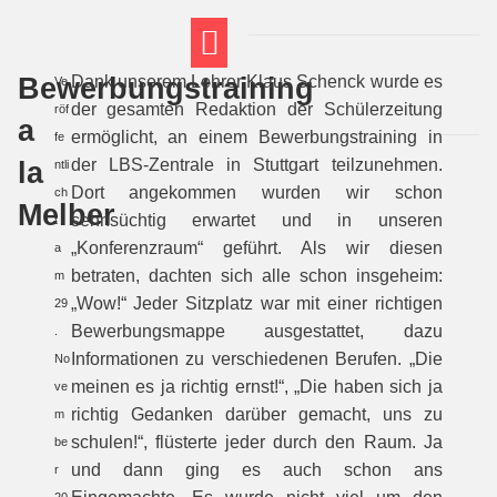
Bewerbungstraining
Dank unserem Lehrer Klaus Schenck wurde es
Ve
FT THEMENWELTEN
ABI-VORBEREITUNG
der gesamten Redaktion der Schülerzeitung
röf
a
ermöglicht, an einem Bewerbungstraining in
fe
la
der LBS-Zentrale in Stuttgart teilzunehmen.
ntli
Dort angekommen wurden wir schon
ch
Melber
sehnsüchtig erwartet und in unseren
t
„Konferenzraum“ geführt. Als wir diesen
a
betraten, dachten sich alle schon insgeheim:
m
„Wow!“ Jeder Sitzplatz war mit einer richtigen
29
Bewerbungsmappe ausgestattet, dazu
.
Informationen zu verschiedenen Berufen. „Die
No
meinen es ja richtig ernst!“, „Die haben sich ja
ve
richtig Gedanken darüber gemacht, uns zu
m
schulen!“, flüsterte jeder durch den Raum. Ja
be
und dann ging es auch schon ans
r