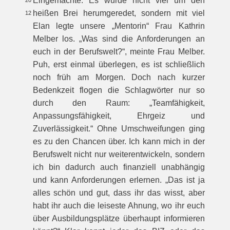
Eingemachte. Es wurde nicht viel um den
20
heißen Brei herumgeredet, sondern mit viel
12
Elan legte unsere „Mentorin“ Frau Kathrin
Melber los. „Was sind die Anforderungen an
euch in der Berufswelt?“, meinte Frau Melber.
Puh, erst einmal überlegen, es ist schließlich
noch früh am Morgen. Doch nach kurzer
Bedenkzeit flogen die Schlagwörter nur so
durch den Raum: „Teamfähigkeit,
Anpassungsfähigkeit, Ehrgeiz und
Zuverlässigkeit.“ Ohne Umschweifungen ging
es zu den Chancen über. Ich kann mich in der
Berufswelt nicht nur weiterentwickeln, sondern
ich bin dadurch auch finanziell unabhängig
und kann Anforderungen erlernen. „Das ist ja
alles schön und gut, dass ihr das wisst, aber
habt ihr auch die leiseste Ahnung, wo ihr euch
über Ausbildungsplätze überhaupt informieren