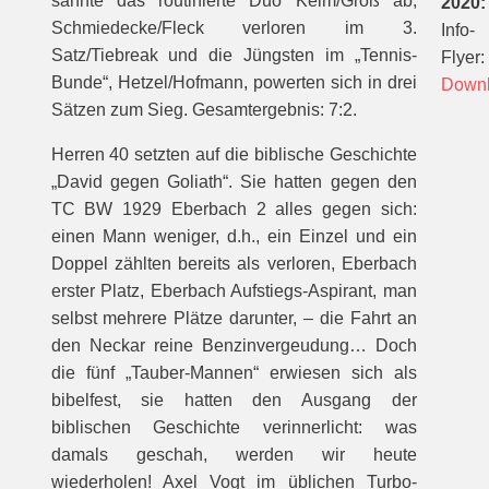
sahnte das routinierte Duo Keim/Groß ab,
2020:
Schmiedecke/Fleck verloren im 3.
Info-
Satz/Tiebreak und die Jüngsten im „Tennis-
Flyer:
Bunde“, Hetzel/Hofmann, powerten sich in drei
Down
Sätzen zum Sieg. Gesamtergebnis: 7:2.
Herren 40 setzten auf die biblische Geschichte
„David gegen Goliath“. Sie hatten gegen den
TC BW 1929 Eberbach 2 alles gegen sich:
einen Mann weniger, d.h., ein Einzel und ein
Doppel zählten bereits als verloren, Eberbach
erster Platz, Eberbach Aufstiegs-Aspirant, man
selbst mehrere Plätze darunter, – die Fahrt an
den Neckar reine Benzinvergeudung… Doch
die fünf „Tauber-Mannen“ erwiesen sich als
bibelfest, sie hatten den Ausgang der
biblischen Geschichte verinnerlicht: was
damals geschah, werden wir heute
wiederholen! Axel Vogt im üblichen Turbo-