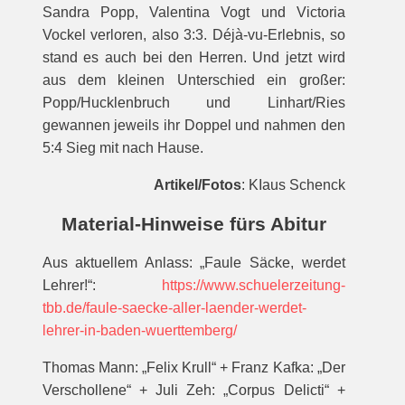
Sandra Popp, Valentina Vogt und Victoria
Vockel verloren, also 3:3. Déjà-vu-Erlebnis, so
stand es auch bei den Herren. Und jetzt wird
aus dem kleinen Unterschied ein großer:
Popp/Hucklenbruch und Linhart/Ries
gewannen jeweils ihr Doppel und nahmen den
5:4 Sieg mit nach Hause.
Artikel/Fotos
: KIaus Schenck
Material-Hinweise fürs Abitur
Aus aktuellem Anlass: „Faule Säcke, werdet
Lehrer!“:
https://www.schuelerzeitung-
tbb.de/faule-saecke-aller-laender-werdet-
lehrer-in-baden-wuerttemberg/
Thomas Mann: „Felix Krull“ + Franz Kafka: „Der
Verschollene“ + Juli Zeh: „Corpus Delicti“ +