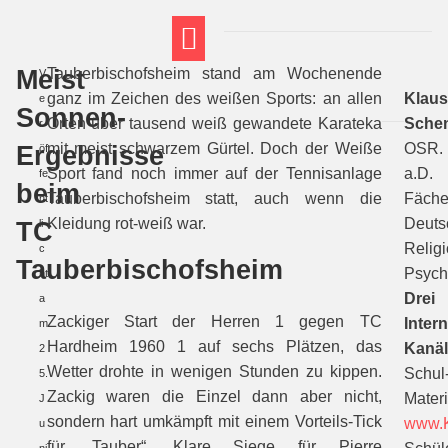
Meist
Tauberbischofsheim stand am Wochenende
V
FT THEMENWELTEN
ABI-VORBEREITUNG
ganz im Zeichen des weißen Sports: an allen
Klau
e
Sonnen-
Orten über tausend weiß gewandete Karateka
Sche
r
Ergebnisse
mit meist schwarzem Gürtel. Doch der Weiße
OSR.
öf
Sport fand noch immer auf der Tennisanlage
a.D.
fe
beim
Tauberbischofsheim statt, auch wenn die
Fäche
nt
Kleidung rot-weiß war.
Deuts
TC
li
Religi
c
Tauberbischofsheim
Psych
ht
Drei
a
Zackiger Start der Herren 1 gegen TC
Intern
m
Hardheim 1960 1 auf sechs Plätzen, das
Kanäl
2
Wetter drohte in wenigen Stunden zu kippen.
Schul
5.
Zackig waren die Einzel dann aber nicht,
Materi
J
sondern hart umkämpft mit einem Vorteils-Tick
www.K
u
für „Tauber“. Klare Siege für Pierre