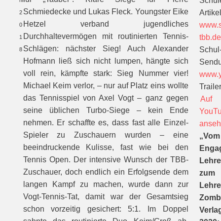
Schül
ni
Schmiedecke und Lukas Fleck. Youngster Eike
Artikel
2
Hetzel verband jugendliches
www.s
0
Durchhaltevermögen mit routinierten Tennis-
tbb.d
1
Schlägen: nächster Sieg! Auch Alexander
Schul
8
Hofmann ließ sich nicht lumpen, hängte sich
Sendu
voll rein, kämpfte stark: Sieg Nummer vier!
www.y
Michael Keim verlor, – nur auf Platz eins wollte
Trailer
das Tennisspiel von Axel Vogt – ganz gegen
Auf
seine üblichen Turbo-Siege – kein Ende
YouT
nehmen. Er schaffte es, dass fast alle Einzel-
anse
Spieler zu Zuschauern wurden – eine
„Vom
beeindruckende Kulisse, fast wie bei den
Enga
Tennis Open. Der intensive Wunsch der TBB-
Lehre
Zuschauer, doch endlich ein Erfolgsende dem
zum
langen Kampf zu machen, wurde dann zur
Lehre
Vogt-Tennis-Tat, damit war der Gesamtsieg
Zomb
schon vorzeitig gesichert: 5:1. Im Doppel
Verla