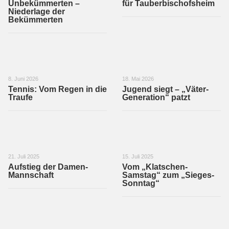
Unbekümmerten –
für Tauberbischofsheim
Niederlage der
Bekümmerten
8. Juni 2026
18. Mai 2026
Tennis: Vom Regen in die
Jugend siegt – „Väter-
Traufe
Generation“ patzt
21. Juli 2025
15. Juli 2025
Aufstieg der Damen-
Vom „Klatschen-
Mannschaft
Samstag“ zum „Sieges-
Sonntag“