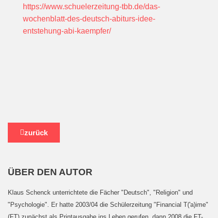
https://www.schuelerzeitung-tbb.de/das-
wochenblatt-des-deutsch-abiturs-idee-
entstehung-abi-kaempfer/
zurück
ÜBER DEN AUTOR
Klaus Schenck unterrichtete die Fächer "Deutsch", "Religion" und
"Psychologie". Er hatte 2003/04 die Schülerzeitung "Financial T('a)ime"
(FT) zunächst als Printausgabe ins Leben gerufen, dann 2008 die FT-