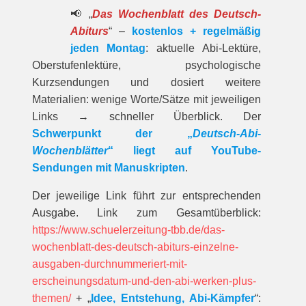
📢 „
Das Wochenblatt des Deutsch-
Abiturs
“ –
kostenlos + regelmäßig
jeden Montag
: aktuelle Abi-Lektüre,
Oberstufenlektüre, psychologische
Kurzsendungen und dosiert weitere
Materialien: wenige Worte/Sätze mit jeweiligen
Links → schneller Überblick. Der
Schwerpunkt der „
Deutsch-Abi-
Wochenblätter
“ liegt auf YouTube-
Sendungen mit Manuskripten
.
Der jeweilige Link führt zur entspre­chenden
Ausgabe. Link zum Gesamt­über­blick:
https://www.schuelerzeitung-tbb.de/das-
wochenblatt-des-deutsch-abiturs-einzelne-
ausgaben-durchnummeriert-mit-
erscheinungsdatum-und-den-abi-werken-plus-
themen/
+ „
Idee, Entstehung, Abi-Kämpfer
“: