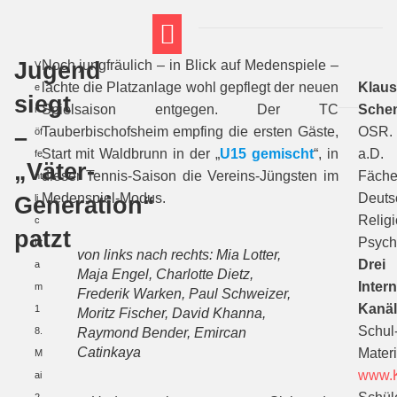
Jugend
Noch jungfräulich – in Blick auf Medenspiele –
V
FT THEMENWELTEN
ABI-VORBEREITUNG
lachte die Platzanlage wohl gepflegt der neuen
Klau
e
siegt
Spielsaison entgegen. Der TC
Sche
r
–
Tauberbischofsheim empfing die ersten Gäste,
OSR.
öf
Start mit Waldbrunn in der „
U15 gemischt
“, in
a.D.
fe
„Väter-
dieser Tennis-Saison die Vereins-Jüngsten im
Fäche
nt
Medenspiel-Modus.
Deuts
Generation“
li
Religi
c
patzt
Psych
ht
von links nach rechts: Mia Lotter,
Drei
a
Maja Engel, Charlotte Dietz,
Intern
m
Frederik Warken, Paul Schweizer,
Kanäl
1
Moritz Fischer, David Khanna,
Schul
8.
Raymond Bender, Emircan
Catinkaya
Materi
M
www.K
ai