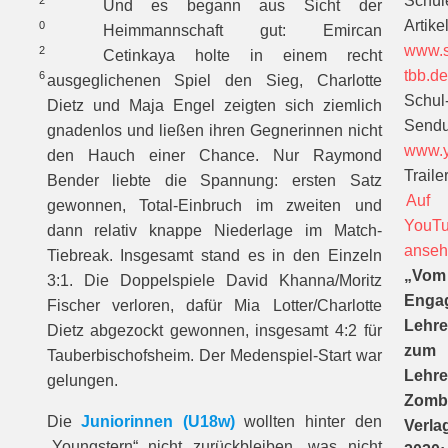
Schül
2
Und es begann aus Sicht der
Artikel
0
Heimmannschaft gut: Emircan
www.s
2
Cetinkaya holte in einem recht
tbb.d
6
ausgeglichenen Spiel den Sieg, Charlotte
Schul
Dietz und Maja Engel zeigten sich ziemlich
Sendu
gnadenlos und ließen ihren Gegnerinnen nicht
www.y
den Hauch einer Chance. Nur Raymond
Trailer
Bender liebte die Spannung: ersten Satz
Auf
gewonnen, Total-Einbruch im zweiten und
YouT
dann relativ knappe Niederlage im Match-
anse
Tiebreak. Insgesamt stand es in den Einzeln
„Vom
3:1. Die Doppelspiele David Khanna/Moritz
Enga
Fischer verloren, dafür Mia Lotter/Charlotte
Lehre
Dietz abgezockt gewonnen, insgesamt 4:2 für
zum
Tauberbischofsheim. Der Medenspiel-Start war
Lehre
gelungen.
Zomb
Die
Juniorinnen (U18w)
wollten hinter den
Verla
„Youngstern“ nicht zurückbleiben, was nicht