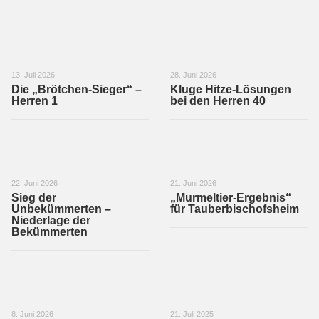
13. Juli 2026
28. Juni 2026
Die „Brötchen-Sieger“ –
Kluge Hitze-Lösungen
Herren 1
bei den Herren 40
22. Juni 2026
21. Juni 2026
Sieg der
„Murmeltier-Ergebnis“
Unbekümmerten –
für Tauberbischofsheim
Niederlage der
Bekümmerten
8. Juni 2026
21. Juli 2025