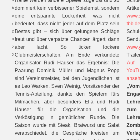
Hälfte werden andere Spieler zugelost und so
Schül
o
dominiert kein verbissener Spielernst, sondern
Artikel
b
eine entspannte Lockerheit, was nicht
www.s
e
bedeutet, dass nicht jeder auf dem Platz sein
tbb.d
r
Bestes gibt – sich über gelungene Schläge
Schul
2
freut und über verpatzte Chancen ärgert, dann
Send
0
aber lacht. So ticken lockere
www.y
2
Clubmeisterschaften. Am Ende verkündete
Trailer
2
Organisator Rudi Hauser das Ergebnis: Die
Auf
Paarung Dominik Müller und Magnus Popp
YouT
sind Vereinsmeister, bei den Jugendlichen ist
anse
es Leo Warken. Sven Weinig, Vorsitzender der
„Vom
Tennis-Abteilung, dankte den Spielern fürs
Enga
Mitmachen, aber besonders Ella und Rudi
Lehre
Hauser für die Organisation und die
zum
Verköstigung in gemütlicher Runde. Die
Lehre
Saison wurde mit Steak, Bratwurst und Salat
Zomb
verabschiedet, die Gespräche kreisten um
Verla