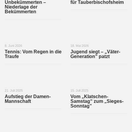
Unbekümmerten –
für Tauberbischofsheim
Niederlage der
Bekümmerten
8. Juni 2026
18. Mai 2026
Tennis: Vom Regen in die
Jugend siegt – „Väter-
Traufe
Generation“ patzt
21. Juli 2025
15. Juli 2025
Aufstieg der Damen-
Vom „Klatschen-
Mannschaft
Samstag“ zum „Sieges-
Sonntag“