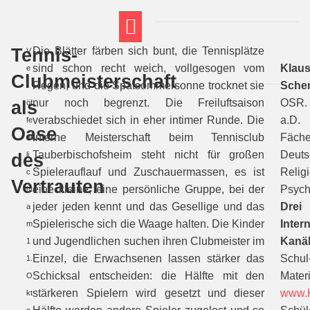
Tennis-
Die Blätter färben sich bunt, die Tennisplätze
V
FT THEMENWELTEN
ABI-VORBEREITUNG
sind schon recht weich, vollgesogen vom
Klau
e
Clubmeisterschaft
Regen, und die Spätsommersonne trocknet sie
Sche
r
als
nur noch begrenzt. Die Freiluftsaison
OSR.
öf
verabschiedet sich in eher intimer Runde. Die
a.D.
fe
Oase
interne Meisterschaft beim Tennisclub
Fäche
nt
Tauberbischofsheim steht nicht für großen
Deuts
des
li
Spielerauflauf und Zuschauermassen, es ist
Religi
c
Vertrauten
eine kleine, eine persönliche Gruppe, bei der
Psych
ht
jeder jeden kennt und das Gesellige und das
Drei
a
Spielerische sich die Waage halten. Die Kinder
Intern
m
und Jugendlichen suchen ihren Clubmeister im
Kanäl
1
Einzel, die Erwachsenen lassen stärker das
Schul
1.
Schicksal entscheiden: die Hälfte mit den
Materi
O
stärkeren Spielern wird gesetzt und dieser
www.K
kt