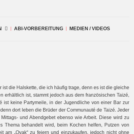
N
ABI-VORBEREITUNG
MEDIEN / VIDEOS
t die Halskette, die ich häufig trage, denn es ist die gleiche
en erhältlich ist, stammt jedoch aus dem französischen Taizé,
é ist keine Partymeile, in der Jugendliche von einer Bar zur
ns, denn dort leben die Brüder der Communauté de Taizé. Jeder
Mittags- und Abendgebet ebenso wie Arbeit. Diese wird zu
es Thema behandelt wird, beim Kochen helfen, Putzen von
it am „Oyak“ zu feiern und einzukaufen, jedoch nicht ohne