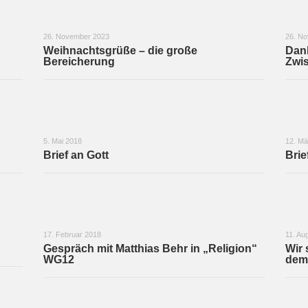
26. November 2023
26. N
Weihnachtsgrüße – die große
Dan
Bereicherung
Zwi
5. Mai 2018
12. Mä
Brief an Gott
Brie
17. Februar 2018
11. Au
Gespräch mit Matthias Behr in „Religion“
Wir 
WG12
dem