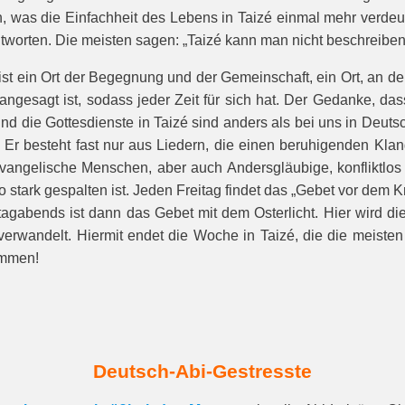
en, was die Einfachheit des Lebens in Taizé einmal mehr verde
eantworten. Die meisten sagen: „Taizé kann man nicht beschreibe
ist ein Ort der Begegnung und der Gemeinschaft, ein Ort, an dem
angesagt ist, sodass jeder Zeit für sich hat. Der Gedanke, das
d die Gottesdienste in Taizé sind anders als bei uns in Deutsc
t. Er besteht fast nur aus Liedern, die einen beruhigenden 
 evangelische Menschen, aber auch Andersgläubige, konfliktlo
 so stark gespalten ist. Jeden Freitag findet das „Gebet vor dem 
abends ist dann das Gebet mit dem Osterlicht. Hier wird die A
erwandelt. Hiermit endet die Woche in Taizé, die die meisten 
ommen!
Deutsch-Abi-Gestresste