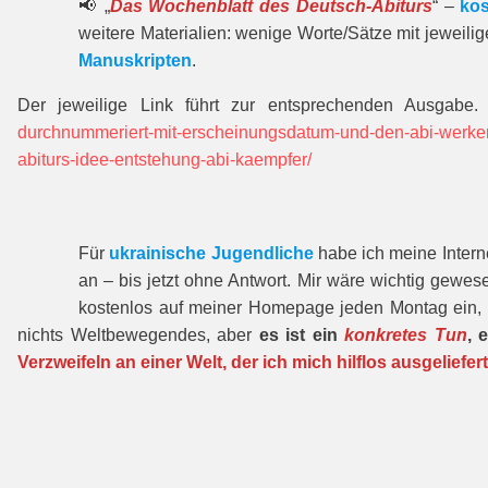
📢 „
Das Wochenblatt des Deutsch-Abiturs
“ –
kos
weitere Materialien: wenige Worte/Sätze mit jeweili
Manuskripten
.
Der jeweilige Link führt zur entspre­chenden Ausgabe.
durchnummeriert-mit-erscheinungsdatum-und-den-abi-werke
abiturs-idee-entstehung-abi-kaempfer/
Für
ukrainische Jugendliche
habe ich meine Interne
an – bis jetzt ohne Antwort. Mir wäre wichtig gewes
kostenlos auf meiner Homepage jeden Montag ein, 
nichts Weltbewegendes, aber
es ist ein
konkretes Tun
, 
Verzweifeln an einer Welt, der ich mich hilflos ausgeliefert