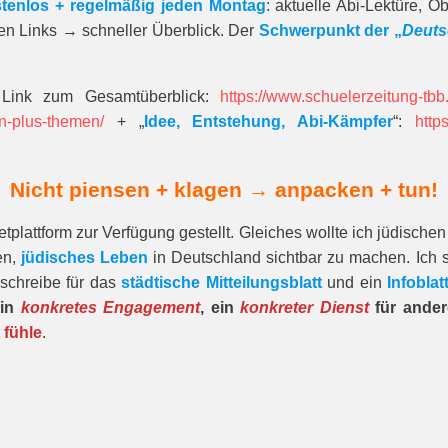
tenlos + regelmäßig jeden Montag
: aktuelle Abi-Lektüre, 
gen Links → schneller Überblick. Der
Schwerpunkt der „
Deuts
 Link zum Gesamt­über­blick:
https://www.schuelerzeitung-tb
n-plus-themen/
+ „
Idee, Entstehung, Abi-Kämpfer
“:
http
Nicht piensen + klagen →
anpacken + tun!
tplattform zur Verfügung gestellt. Gleiches wollte ich jüdisch
en,
jüdisches Leben
in Deutschland sichtbar zu machen. Ich s
schreibe für das
städtische Mitteilungsblatt
und ein
Infoblat
ein
konkretes Engagement
, ein
konkreter Dienst
für ande
 fühle
.