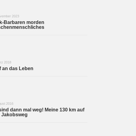
ovember 2023
k-Barbaren morden
schenmenschliches
rz 2018
f an das Leben
gust 2016
sind dann mal weg! Meine 130 km auf
 Jakobsweg