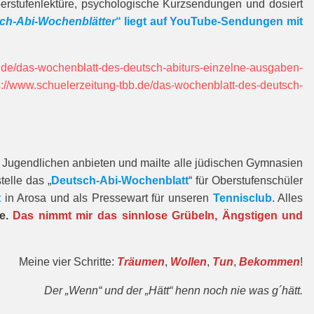
Oberstufenlektüre, psychologische Kurzsendungen und dosiert
ch-Abi-Wochenblätter
“ liegt auf YouTube-Sendungen mit
b.de/das-wochenblatt-des-deutsch-abiturs-einzelne-ausgaben-
s://www.schuelerzeitung-tbb.de/das-wochenblatt-des-deutsch-
en Jugendlichen anbieten und mailte alle jüdischen Gymnasien
telle das „
Deutsch-Abi-Wochenblatt
“ für Oberstufenschüler
t
in Arosa und als Pressewart für unseren
Tennisclub
. Alles
re.
Das nimmt mir das sinnlose Grübeln, Ängstigen und
Meine vier Schritte:
Träumen
,
Wollen
,
Tun
,
Bekommen
!
Der „Wenn“ und der „Hätt“ henn noch nie was g´hätt.