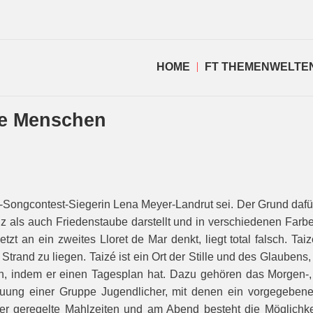
HOME
FT THEMENWELTE
le Menschen
-Songcontest-Siegerin Lena Meyer-Landrut sei. Der Grund dafür is
euz als auch Friedenstaube darstellt und in verschiedenen Farb
t an ein zweites Lloret de Mar denkt, liegt total falsch. Taiz
 Strand zu liegen. Taizé ist ein Ort der Stille und des Glaube
, indem er einen Tagesplan hat. Dazu gehören das Morgen-, 
reuung einer Gruppe Jugendlicher, mit denen ein vorgegeben
er geregelte Mahlzeiten und am Abend besteht die Möglichke