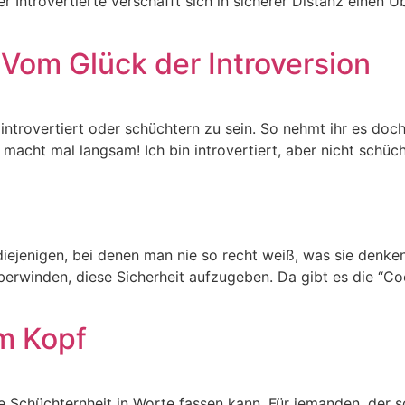
r Introvertierte verschafft sich in sicherer Distanz einen 
1: Vom Glück der Introversion
 introvertiert oder schüchtern zu sein. So nehmt ihr es doch
 macht mal langsam! Ich bin introvertiert, aber nicht schüc
 diejenigen, bei denen man nie so recht weiß, was sie denke
erwinden, diese Sicherheit aufzugeben. Da gibt es die “Coo
m Kopf
e Schüchternheit in Worte fassen kann. Für jemanden, der