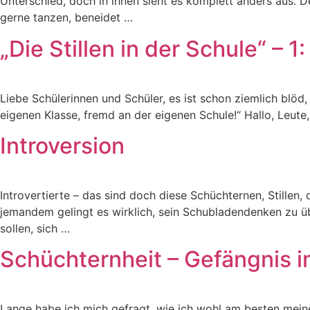
Unterschied, doch in ihnen sieht es komplett anders aus. De
gerne tanzen, beneidet …
„Die Stillen in der Schule“ – 
Liebe Schülerinnen und Schüler, es ist schon ziemlich blöd,
eigenen Klasse, fremd an der eigenen Schule!“ Hallo, Leute,
Introversion
Introvertierte – das sind doch diese Schüchternen, Stillen,
jemandem gelingt es wirklich, sein Schubladendenken zu üb
sollen, sich …
Schüchternheit – Gefängnis i
Lange habe ich mich gefragt, wie ich wohl am besten mein