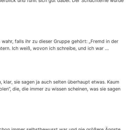
Überblick und fühlt sich gut dabei. Der Schüchterne würde
 wahr, falls ihr zu dieser Gruppe gehört: „Fremd in der
htern. Ich weiß, wovon ich schreibe, und ich war …
n, klar, sie sagen ja auch selten überhaupt etwas. Kaum
len”, die, die immer zu wissen scheinen, was sie sagen
 schon immer selbstbewusst war und nie größere Ängste