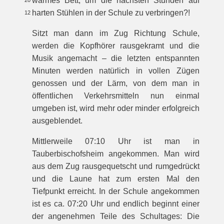
warmes Bett, um die nächsten Stunden auf
20
harten Stühlen in der Schule zu verbringen?!
12
Sitzt man dann im Zug Richtung Schule,
werden die Kopfhörer rausgekramt und die
Musik angemacht – die letzten entspannten
Minuten werden natürlich in vollen Zügen
genossen und der Lärm, von dem man in
öffentlichen Verkehrsmitteln nun einmal
umgeben ist, wird mehr oder minder erfolgreich
ausgeblendet.
Mittlerweile 07:10 Uhr ist man in
Tauberbischofsheim angekommen. Man wird
aus dem Zug rausgequetscht und rumgedrückt
und die Laune hat zum ersten Mal den
Tiefpunkt erreicht. In der Schule angekommen
ist es ca. 07:20 Uhr und endlich beginnt einer
der angenehmen Teile des Schultages: Die