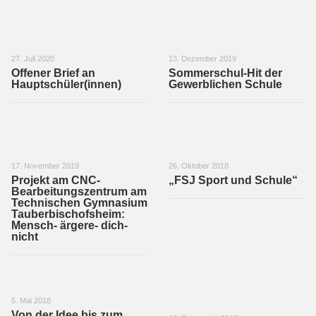
27. Juli 2020
13. Dezember 2019
Offener Brief an
Sommerschul-Hit der
Hauptschüler(innen)
Gewerblichen Schule
17. November 2019
26. Oktober 2018
Projekt am CNC-
„FSJ Sport und Schule“
Bearbeitungszentrum am
Technischen Gymnasium
Tauberbischofsheim:
Mensch- ärgere- dich-
nicht
5. Mai 2018
Von der Idee bis zum