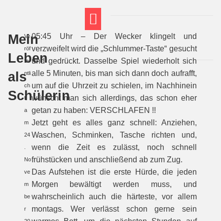
Mein
05:45 Uhr – Der Wecker klingelt und
Ve
FT THEMENWELTEN
ABI-VORBEREITUNG
verzweifelt wird die „Schlummer-Taste“ gesucht
röf
Leben
und gedrückt. Dasselbe Spiel wiederholt sich
fe
als
alle 5 Minuten, bis man sich dann doch aufrafft,
ntli
um auf die Uhrzeit zu schielen, im Nachhinein
ch
Schülerin
wünscht man sich allerdings, das schon eher
t
getan zu haben: VERSCHLAFEN !!
a
Jetzt geht es alles ganz schnell: Anziehen,
m
Waschen, Schminken, Tasche richten und,
24
wenn die Zeit es zulässt, noch schnell
.
frühstücken und anschließend ab zum Zug.
No
Das Aufstehen ist die erste Hürde, die jeden
ve
Morgen bewältigt werden muss, und
m
wahrscheinlich auch die härteste, vor allem
be
montags. Wer verlässt schon gerne sein
r