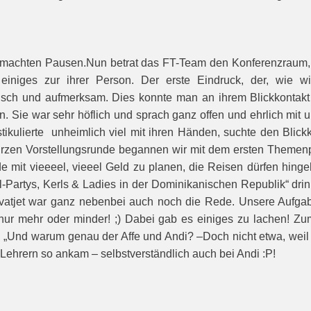
bgemachten Pausen.Nun betrat das FT-Team den Konferenzraum,
 einiges zur ihrer Person. Der erste Eindruck, der, wie 
isch und aufmerksam. Dies konnte man an ihrem Blick­kontakt
n. Sie war sehr höflich und sprach ganz offen und ehrlich mit 
tikulierte unheimlich viel mit ihren Händen, suchte den Blick
kurzen Vor­stellungsrunde begannen wir mit dem ersten Themenpu
t vieeeel, vieeel Geld zu planen, die Reisen dürfen hingehe
-Partys, Kerls & Ladies in der Dominikanischen Republik“ drin 
rivatjet war ganz nebenbei auch noch die Rede. Unsere Aufg
nur mehr oder minder! ;) Dabei gab es einiges zu lachen! Z
„Und wa­rum genau der Affe und Andi? –Doch nicht etwa, weil si
 Lehrern so ankam – selbstverständlich auch bei Andi :P!