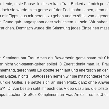
ente, erste Pause. In dieser kam Frau Burkert auf mich persönl
doch sie würde mich gerne auf der Fechtbahn sehen, denn da w
 mir Tipps, aus mir heraus zu gehen und erzählte von eigenen E
n Grund gab, angespannt oder schüchtern zu sein. Wir haben d
erstrichen. Demnach wurde die Stimmung jedes Einzelnen mass
Seminars hat Frau Ames als Bewerberin gemeinsam mit Chef
n nicht von-statten-gehen sollte! :D Zuerst denkt man, ja, Fra
niemand, gerechnet!! Es klopfte sehr laut und energisch an der 
ein Blazer, nichts!! Stattdessen lernten wir sie mit hochgekre
für die Götter, sie setzte sich an ihren Platz, ganz ohne Anw
?“ :D!! Am besten seht ihr euch das Video dazu an, die tollste
kaputt Lachen! Großes Kompliment an Frau Ames – es fließt ein