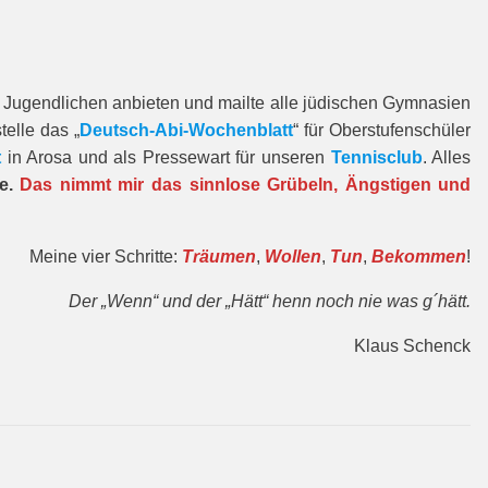
en Jugendlichen anbieten und mailte alle jüdischen Gymnasien
telle das „
Deutsch-Abi-Wochenblatt
“ für Oberstufenschüler
t
in Arosa und als Pressewart für unseren
Tennisclub
. Alles
re.
Das nimmt mir das sinnlose Grübeln, Ängstigen und
Meine vier Schritte:
Träumen
,
Wollen
,
Tun
,
Bekommen
!
Der „Wenn“ und der „Hätt“ henn noch nie was g´hätt.
Klaus Schenck