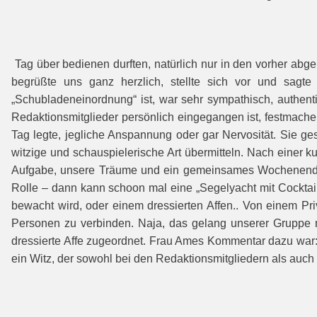
Tag über bedienen durften, natürlich nur in den vorher a
begrüßte uns ganz herzlich, stellte sich vor und sagte
„Schubladeneinordnung“ ist, war sehr sympathisch, authent
Redaktionsmit­glieder persönlich eingegangen ist, festmache
Tag legte, jegliche Anspannung oder gar Nervosität. Sie ges
witzige und schauspielerische Art übermitteln. Nach einer 
Aufgabe, unsere Träume und ein gemeinsames Wo­chenende mi
Rolle – dann kann schoon mal eine „Segelyacht mit Cocktail
bewacht wird, oder einem dressierten Affen.. Von einem P
Personen zu verbinden. Naja, das gelang unserer Gruppe 
dressierte Affe zugeordnet. Frau Ames Kommentar dazu war: 
ein Witz, der sowohl bei den Redaktionsmitgliedern als auch