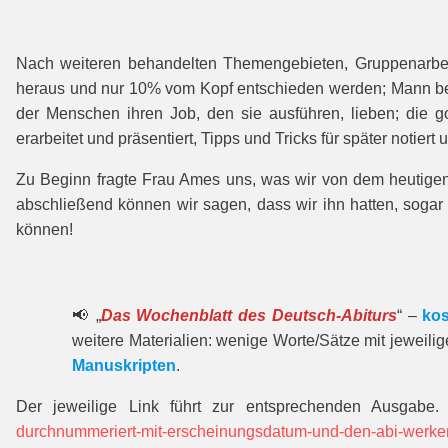
Nach weiteren behandelten Themengebieten, Gruppenarbei
heraus und nur 10% vom Kopf entschieden werden; Mann bei 
der Menschen ihren Job, den sie ausführen, lieben; die g
erarbeitet und präsentiert, Tipps und Tricks für später no
Zu Beginn fragte Frau Ames uns, was wir von dem heutigen
abschließend können wir sagen, dass wir ihn hatten, sog
können!
📢 „
Das Wochenblatt des Deutsch-Abiturs
“ –
kos
weitere Materialien: wenige Worte/Sätze mit jeweili
Manuskripten
.
Der jeweilige Link führt zur entspre­chenden Ausgabe.
durchnummeriert-mit-erscheinungsdatum-und-den-abi-werke