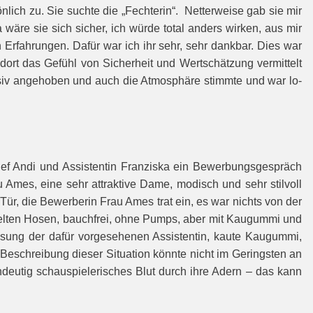
ich zu. Sie suchte die „Fechterin“. Netter­weise gab sie mir
äre sie sich sicher, ich würde total anders wirken, aus mir
rfah­rungen. Dafür war ich ihr sehr, sehr dankbar. Dies war
ort das Gefühl von Sicherheit und Wertschätzung vermittelt
iv angehoben und auch die Atmosphäre stimmte und war lo­
 Andi und Assistentin Franziska ein Be­werbungsgespräch
u Ames, eine sehr attrak­tive Dame, modisch und sehr stilvoll
Tür, die Bewerberin Frau Ames trat ein, es war nichts von der
mpelten Hosen, bauchfrei, ohne Pumps, aber mit Kaugummi und
eisung der dafür vorgesehenen Assistentin, kaute Kaugummi,
 Beschreibung dieser Situation könnte nicht im Geringsten an
deutig schau­spielerisches Blut durch ihre Adern – das kann