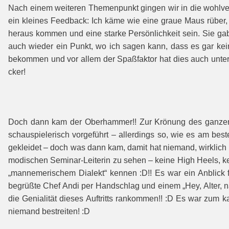
Nach einem weiteren Themenpunkt gingen wir in die wohlverdi
ein kleines Feedback: Ich käme wie eine graue Maus rüber, 
heraus kommen und eine starke Persönlichkeit sein. Sie gab
auch wieder ein Punkt, wo ich sagen kann, dass es gar kei
bekommen und vor allem der Spaßfaktor hat dies auch unt
cker!
Doch dann kam der Oberhammer!! Zur Krönung des ganzen 
schauspielerisch vorgeführt – allerdings so, wie es am beste
gekleidet – doch was dann kam, damit hat nie­mand, wirklich 
modischen Seminar-Leite­rin zu sehen – keine High Heels, k
„man­nemerischem Dialekt“ kennen :D!! Es war ein Anblick 
begrüßte Chef Andi per Handschlag und einem „Hey, Alter, na
die Genialität dieses Auftritts rankommen!! :D Es war zum 
niemand bestreiten! :D