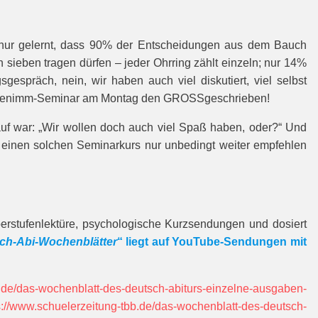
 nur gelernt, dass 90% der Entscheidungen aus dem Bauch
ieben tragen dürfen – jeder Ohrring zählt einzeln; nur 14%
spräch, nein, wir haben auch viel diskutiert, viel selbst
esem Be­nimm-Seminar am Montag den GROSSgeschrieben!
uf war: „Wir wollen doch auch viel Spaß haben, oder?“ Und
inen solchen Semi­narkurs nur unbedingt weiter empfehlen
Oberstufenlektüre, psychologische Kurzsendungen und dosiert
ch-Abi-Wochenblätter
“ liegt auf YouTube-Sendungen mit
b.de/das-wochenblatt-des-deutsch-abiturs-einzelne-ausgaben-
s://www.schuelerzeitung-tbb.de/das-wochenblatt-des-deutsch-