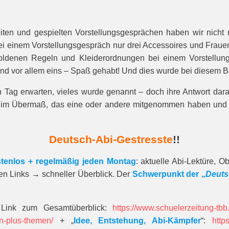
ten und gespielten Vor­stellungsgesprächen haben wir nicht
einem Vorstellungsgespräch nur drei Accessoires und Frauen s
oldenen Regeln und Kleiderordnungen bei einem Vorstellungsge
tiert und vor allem eins – Spaß gehabt! Und dies wurde bei di
 Tag erwarten, vieles wurde genannt – doch ihre Antwort dara
ar im Übermaß, das eine oder andere mitgenommen haben und e
Deutsch-Abi-Gestresste
!!
tenlos + regelmäßig jeden Montag
: aktuelle Abi-Lektüre, 
gen Links → schneller Überblick. Der
Schwerpunkt der „
Deuts
 Link zum Gesamt­über­blick:
https://www.schuelerzeitung-tb
n-plus-themen/
+ „
Idee, Entstehung, Abi-Kämpfer
“:
http