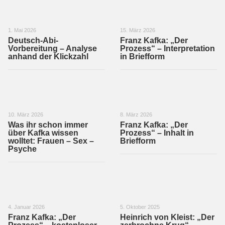
1. Mai 2026
15. März 2026
Deutsch-Abi-
Franz Kafka: „Der
Vorbereitung – Analyse
Prozess“ – Interpretation
anhand der Klickzahl
in Briefform
10. März 2026
8. März 2026
Was ihr schon immer
Franz Kafka: „Der
über Kafka wissen
Prozess“ – Inhalt in
wolltet: Frauen – Sex –
Briefform
Psyche
4. Januar 2026
5. Oktober 2025
Franz Kafka: „Der
Heinrich von Kleist: „Der