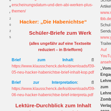
Schül
b
erscheinungsdatum-und-den-abi-werken-plus-
Artikel
e
themen/
www.s
r
tbb.d
2
Hacker: „Die Habenichtse“
Schul
0
Send
2
Schüler-Briefe zum Werk
www.y
5
(alles ungefähr auf eine Textseite
Trailer
reduziert – in Briefform)
Auf
YouT
Brief zum Inhalt
:
📄
anse
https://www.klausschenck.de/ks/downloads/f39-
„Vom
05-neu-hacker-habenichtse-brief-inhalt-kop.pdf
Enga
Lehre
Brief zur Interpretation
:
📄
zum
https://www.klausschenck.de/ks/downloads/f39-
Lehre
06-neu-hacker-habenichtse-brief-interpreta.pdf
Zomb
Lektüre-Durchblick zum Inhalt
Verla