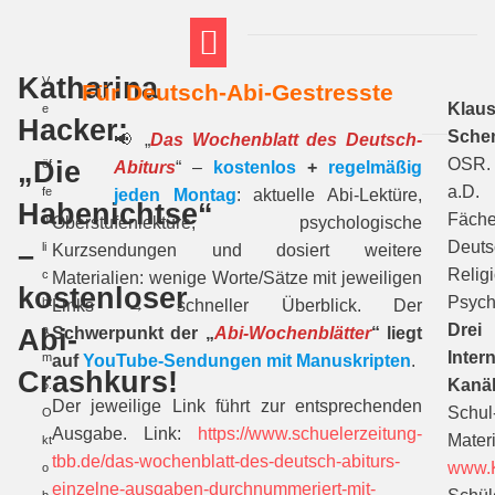
Katharina
V
Für Deutsch-Abi-Gestresste
FT THEMENWELTEN
ABI-VORBEREITUNG
Klau
e
Hacker:
Sche
r
📢 „
Das Wochenblatt des Deutsch-
„Die
OSR.
öf
Abiturs
“ –
kostenlos
+
regelmäßig
a.D.
fe
jeden Montag
: aktuelle Abi-Lektüre,
Habenichtse“
Fäche
nt
Oberstufenlektüre, psychologische
Deuts
–
li
Kurzsendungen und dosiert weitere
Religi
c
Materialien: wenige Worte/Sätze mit jeweiligen
kostenloser
Psych
ht
Links → schneller Überblick. Der
Drei
Abi-
a
Schwerpunkt der „
Abi-Wochenblätter
“ liegt
Intern
m
auf
YouTube-Sendungen mit Manuskripten
.
Crashkurs!
Kanäl
5.
Der jeweilige Link führt zur entsprechenden
Schul
O
Ausgabe. Link:
https://www.schuelerzeitung-
Materi
kt
tbb.de/das-wochenblatt-des-deutsch-abiturs-
www.K
o
einzelne-ausgaben-durchnummeriert-mit-