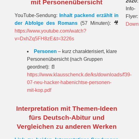
2020:
mit Personenübersicht
Info-
YouTube-Sendung:
Inhalt packend erzählt in
Flyer:
der Abfolge des Romans
(57 Minuten):
🎥
Down
https://www.youtube.com/watch?
v=DxhZq5FH8zE&t=3226s
Personen
– kurz charakterisiert, klare
Personenübersicht (nach Gruppen
geordnet):
📄
https://www.klausschenck.de/ks/downloads/f39-
07-neu-hacker-habenichtse-personen-
mit-kop.pdf
Interpretation mit Themen-Ideen
fürs Deutsch-Abitur und
Vergleichen zu anderen Werken