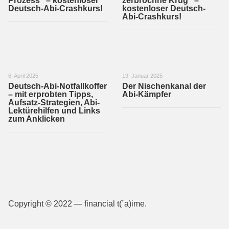
Prozess“ – kostenloser
zerbrochne Krug“ –
Deutsch-Abi-Crashkurs!
kostenloser Deutsch-
Abi-Crashkurs!
6. April 2025
19. Januar 2025
Deutsch-Abi-Notfallkoffer
Der Nischenkanal der
– mit erprobten Tipps,
Abi-Kämpfer
Aufsatz-Strategien, Abi-
Lektürehilfen und Links
zum Anklicken
Copyright © 2022 — financial t(´a)ime.