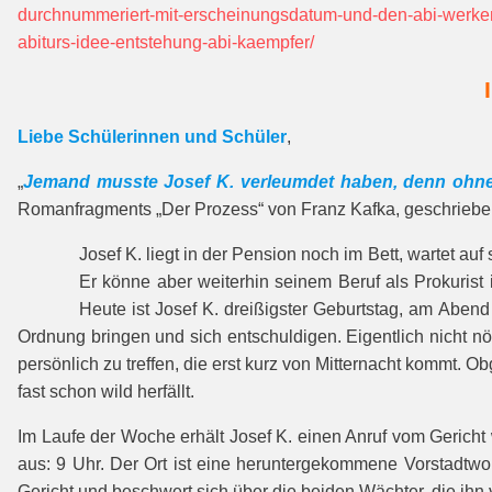
durchnummeriert-mit-erscheinungsdatum-und-den-abi-werke
abiturs-idee-entstehung-abi-kaempfer/
Liebe Schülerinnen und Schüler
,
„
Jemand musste Josef K. verleumdet haben, denn ohne 
Romanfragments „Der Prozess“ von Franz Kafka, geschriebe
Josef K. liegt in der Pension noch im Bett, wartet au
Er könne aber weiterhin seinem Beruf als Prokurist
Heute ist Josef K. dreißigster Geburtstag, am Abend
Ordnung bringen und sich entschuldigen. Eigentlich nicht nöt
persönlich zu treffen, die erst kurz von Mitternacht kommt. O
fast schon wild herfällt.
Im Laufe der Woche erhält Josef K. einen Anruf vom Gericht 
aus: 9 Uhr. Der Ort ist eine heruntergekommene Vorstadtwo
Gericht und beschwert sich über die beiden Wächter, die ihn