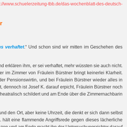
s://www.schuelerzeitung-tbb.de/das-wochenblatt-des-deutsch-
r
s verhaftet
.“ Und schon sind wir mitten im Geschehen des
d erklären ihm, er sei verhaftet, mehr wüssten sie auch nicht.
 im Zimmer von Fräulein Bürstner bringt keinerlei Klarheit.
r Pensionswirtin, und bei Fräulein Bürstner wieder alles in
, dennoch ist Josef K. darauf erpicht, Fräulein Bürstner noch
es theatralisch schildert und am Ende über die Zimmernachbarin
d den Ort, aber keine Uhrzeit, die denkt er sich dann selbst
 hält eine flammende Angriffsrede gegen dieses lächerliche
renzen und am Ende macht ihn der Untersuchungsrichter darauf