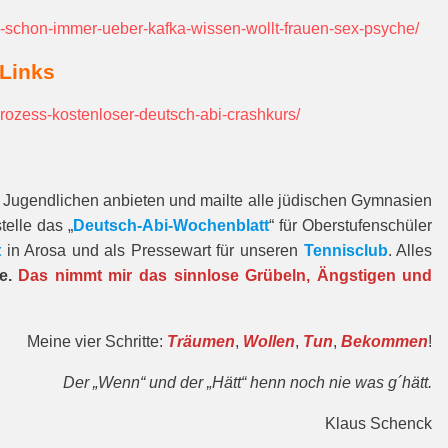
r-schon-immer-ueber-kafka-wissen-wollt-frauen-sex-psyche/
 Links
prozess-kostenloser-deutsch-abi-crashkurs/
en Jugendlichen anbieten und mailte alle jüdischen Gymnasien
telle das „
Deutsch-Abi-Wochenblatt
“ für Oberstufenschüler
t
in Arosa und als Pressewart für unseren
Tennisclub
. Alles
re.
Das nimmt mir das sinnlose Grübeln, Ängstigen und
Meine vier Schritte:
Träumen
,
Wollen
,
Tun
,
Bekommen
!
Der „Wenn“ und der „Hätt“ henn noch nie was g´hätt.
Klaus Schenck