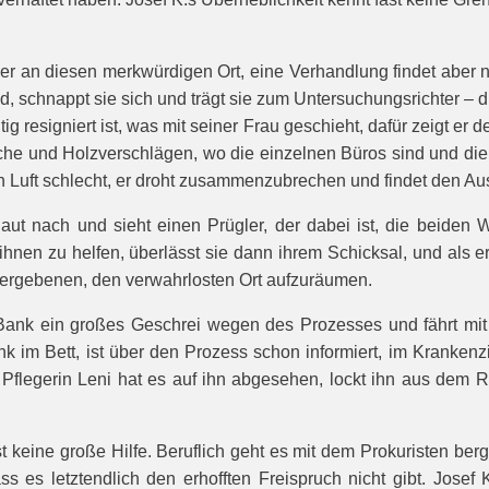
an diesen merkwürdigen Ort, eine Verhandlung findet aber nich
, schnappt sie sich und trägt sie zum Untersuchungsrichter – die
tig resigniert ist, was mit seiner Frau geschieht, dafür zeigt
he und Holzverschlägen, wo die einzelnen Büros sind und die 
igen Luft schlecht, er droht zusammenzubrechen und findet den A
aut nach und sieht einen Prügler, der dabei ist, die beiden 
g ihnen zu helfen, überlässt sie dann ihrem Schicksal, und als
Untergebenen, den verwahrlosten Ort aufzuräumen.
er Bank ein großes Geschrei wegen des Prozesses und fährt m
im Bett, ist über den Prozess schon informiert, im Krankenzim
e Pflegerin Leni hat es auf ihn abgesehen, lockt ihn aus dem 
st keine große Hilfe. Beruflich geht es mit dem Prokuristen be
dass es letztendlich den erhofften Freispruch nicht gibt. Jo