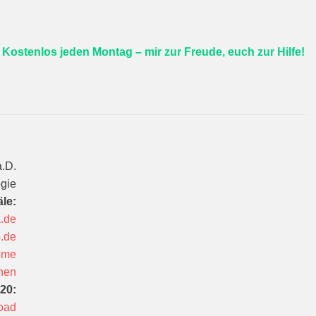

Kostenlos jeden Montag – mir zur Freude, euch zur Hilfe!
a.D.
ogie
äle:
.de
b.de
aime
hen
20:
oad