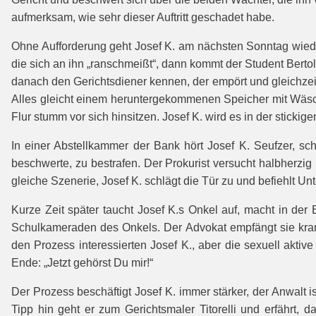
aufmerksam, wie sehr dieser Auftritt geschadet habe.
Ohne Aufforderung geht Josef K. am nächsten Sonntag wieder 
die sich an ihn „ranschmeißt“, dann kommt der Student Bertold
danach den Gerichtsdiener kennen, der empört und gleichzei
Alles gleicht einem heruntergekommenen Speicher mit Wäsc
Flur stumm vor sich hinsitzen. Josef K. wird es in der stick
In einer Abstellkammer der Bank hört Josef K. Seufzer, sch
beschwerte, zu bestrafen. Der Prokurist versucht halbherzi
gleiche Szenerie, Josef K. schlägt die Tür zu und befiehlt 
Kurze Zeit später taucht Josef K.s Onkel auf, macht in d
Schulkameraden des Onkels. Der Advokat empfängt sie krank 
den Prozess interessierten Josef K., aber die sexuell aktiv
Ende: „Jetzt gehörst Du mir!“
Der Prozess beschäftigt Josef K. immer stärker, der Anwalt i
Tipp hin geht er zum Gerichtsmaler Titorelli und erfährt, 