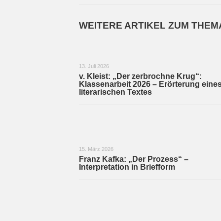
WEITERE ARTIKEL ZUM THEM
13. Juli 2026
v. Kleist: „Der zerbrochne Krug“:
Klassenarbeit 2026 – Erörterung eine
literarischen Textes
15. März 2026
Franz Kafka: „Der Prozess“ –
Interpretation in Briefform