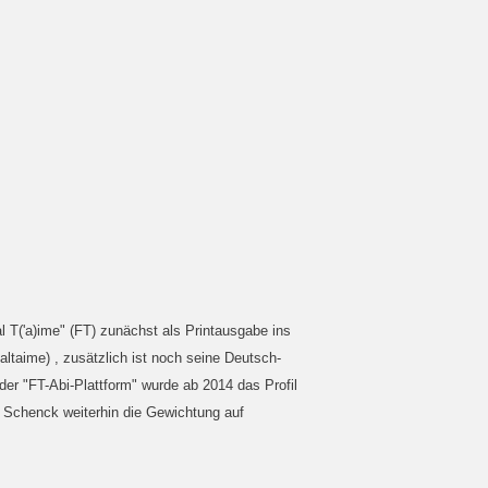
l T('a)ime" (FT) zunächst als Printausgabe ins
taime) , zusätzlich ist noch seine Deutsch-
er "FT-Abi-Plattform" wurde ab 2014 das Profil
us Schenck weiterhin die Gewichtung auf