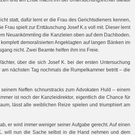
t statt, dafür lernt er die Frau des Gerichtsdieners kennen,
 Frau spielt zur Enttäuschung Josef K.s voll mit. Dieser lernt
 er dem Neuankömmling die Kanzleien oben auf dem Dachboden.
komplett demoralisierten Angeklagten auf langen Bänken im
usgang nicht. Zwei Beamte helfen ihm ins Freie.
Wächter, über die sich Josef K. bei der ersten Untersuchung
 er am nächsten Tag nochmals die Rumpelkammer betritt – die
it seinem Neffen schnurstracks zum Advokaten Huld – einem
mer ist noch der Kanzleidirektor, eigentlich die Chance für
Raum, lässt alle weiblichen Reize spielen und triumphiert am
rgab, er wird immer weniger seiner Aufgabe gerecht. Auf einen
sef K. will nun die Sache selbst in die Hand nehmen und dem