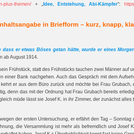
n-plus-themen/
+ „
Idee, Entstehung, Abi-Kämpfer
“:
http
Inhaltsangabe in Briefform – kurz, knapp, kla
dass er etwas Böses getan hätte, wurde er eines Morgen
n ab August 1914.
f sein Frühstück, statt des Frühstücks tauchen zwei Männer auf un
 in einer Bank nachgehen. Auch das Gespräch mit dem Aufseher
 kehrt er aus dem Büro zurück und möchte bei Frau Grubach, de
ig, denn das mit der Ordnung hat Frau Grubach bereits erledigt
bgleich müde lässt sie Josef K. in ihr Zimmer, der zunächst all
wegen der ersten Untersuchung, er erfährt den Tag – Sonntag un
hnung, die Versammlung ist mehr als befremdlich und Josef K.
 verhaftet haben. Josef K.s Überheblichkeit kennt fast keine G