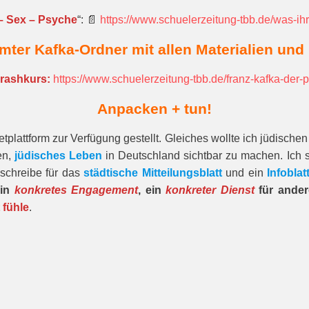
 – Sex – Psyche
“: 📄
https://www.schuelerzeitung-tbb.de/was-ih
ter Kafka-Ordner mit allen Materialien und
Crashkurs:
https://www.schuelerzeitung-tbb.de/franz-kafka-der-
Anpacken + tun!
tplattform zur Verfügung gestellt. Gleiches wollte ich jüdisch
en,
jüdisches Leben
in Deutschland sichtbar zu machen. Ich s
schreibe für das
städtische Mitteilungsblatt
und ein
Infoblat
ein
konkretes Engagement
, ein
konkreter Dienst
für ande
 fühle
.