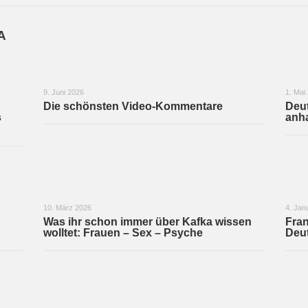
A
9. Juni 2026
1. Mai
Die schönsten Video-Kommentare
Deut
s
anha
10. März 2026
4. Jan
Was ihr schon immer über Kafka wissen
Fran
wolltet: Frauen – Sex – Psyche
Deu