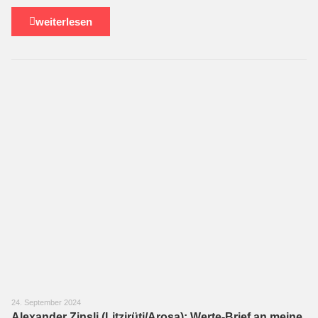
weiterlesen
24. September 2024
Alexander Zinsli (Litzirüti/Arosa): Werte-Brief an meine