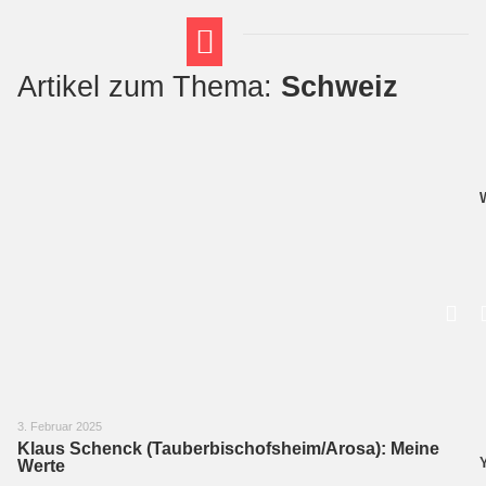
Artikel zum Thema:
Schweiz
FT THEMENWELTEN
ABI-VORBEREITUNG
3. Februar 2025
Klaus Schenck (Tauberbischofsheim/Arosa): Meine
Werte