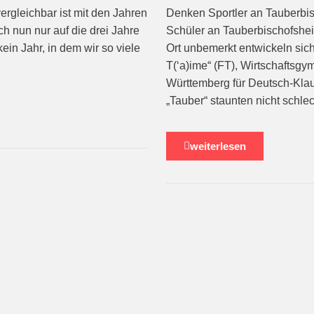
ergleichbar ist mit den Jahren
Denken Sportler an Tauberbis
ch nun nur auf die drei Jahre
Schüler an Tauberbischofsheim
kein Jahr, in dem wir so viele
Ort unbemerkt entwickeln sic
T(‘a)ime“ (FT), Wirtschaftsg
Württemberg für Deutsch-Kla
„Tauber“ staunten nicht schlec
weiterlesen