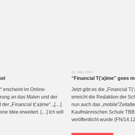
14. März 2014
kel
“Financial T(‘a)ime” goes m
“ erscheint im Online-
Jetzt gibt es die „Financial T
ärung an das Malen und der
erreicht die Redaktion der S
er „Financial t(‘a)ime“. „[…]
nun auch das „mobile“Zeital
e Idee erweitert. […] Ich will
Kaufmännischen Schule TBB u
veröffentlicht wurde (FN/14.1