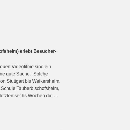
hofsheim) erlebt Besucher-
neuen Videofilme sind ein
ine gute Sache.“ Solche
n Stuttgart bis Weikersheim.
n Schule Tauberbischofsheim,
n letzten sechs Wochen die …