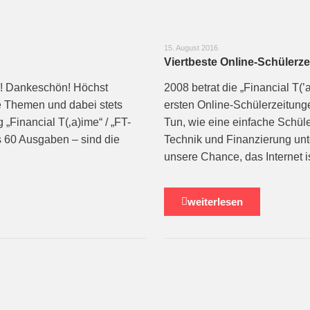
15. August 2016
Viertbeste Online-Schülerz
3! Dankeschön! Höchst
2008 betrat die „Financial T(’
le Themen und dabei stets
ersten Online-Schülerzeitung
„Financial T(‚a)ime“ / „FT-
Tun, wie eine einfache Schüle
ls 60 Ausgaben – sind die
Technik und Finanzierung unter
…
unsere Chance, das Internet 
weiterlesen