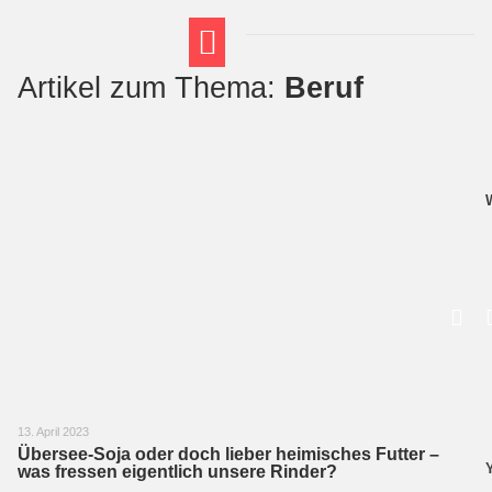
Artikel zum Thema:
Beruf
FT THEMENWELTEN
ABI-VORBEREITUNG
13. April 2023
Übersee-Soja oder doch lieber heimisches Futter –
was fressen eigentlich unsere Rinder?