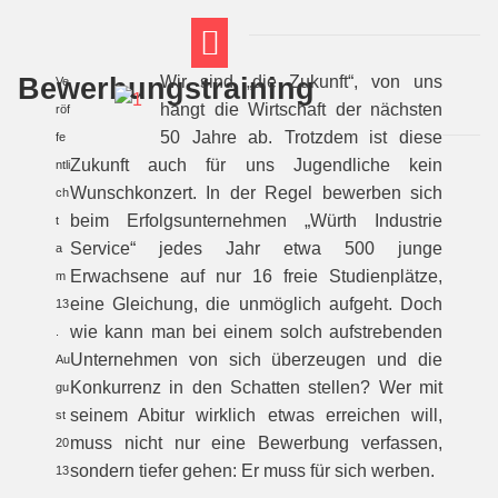
Bewerbungstraining
Wir sind „die Zukunft“, von uns
Ve
FT THEMENWELTEN
ABI-VORBEREITUNG
hängt die Wirtschaft der nächsten
röf
50 Jahre ab. Trotzdem ist diese
fe
Zukunft auch für uns Jugendliche kein
ntli
Wunschkonzert. In der Regel bewerben sich
ch
beim Erfolgsunternehmen „Würth Industrie
t
Service“ jedes Jahr etwa 500 junge
a
Erwachsene auf nur 16 freie Studienplätze,
m
eine Gleichung, die unmöglich aufgeht. Doch
13
wie kann man bei einem solch aufstrebenden
.
Unternehmen von sich überzeugen und die
Au
Konkurrenz in den Schatten stellen? Wer mit
gu
seinem Abitur wirklich etwas erreichen will,
st
muss nicht nur eine Bewerbung verfassen,
20
sondern tiefer gehen: Er muss für sich werben.
13