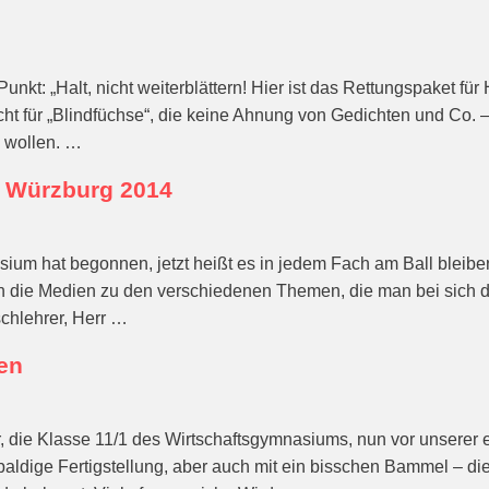
 Punkt: „Halt, nicht weiterblättern! Hier ist das Rettungspaket f
macht für „Blindfüchse“, die keine Ahnung von Gedichten und Co.
n wollen. …
k Würzburg 2014
ium hat begonnen, jetzt heißt es in jedem Fach am Ball bleib
ie Medien zu den verschiedenen Themen, die man bei sich dah
chlehrer, Herr …
gen
, die Klasse 11/1 des Wirtschaftsgymnasiums, nun vor unserer e
ch baldige Fertigstellung, aber auch mit ein bisschen Bammel – d