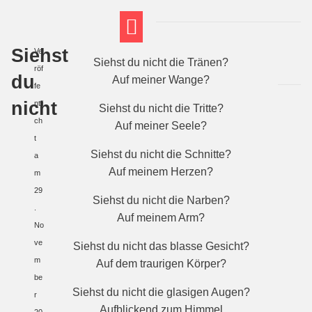
Siehst
Ve
FT THEMENWELTEN
ABI-VORBEREITUNG
Siehst du nicht die Tränen?
röf
du
Auf meiner Wange?
fe
nicht
ntli
Siehst du nicht die Tritte?
ch
Auf meiner Seele?
t
Siehst du nicht die Schnitte?
a
Auf meinem Herzen?
m
29
Siehst du nicht die Narben?
.
Auf meinem Arm?
No
ve
Siehst du nicht das blasse Gesicht?
m
Auf dem traurigen Körper?
be
Siehst du nicht die glasigen Augen?
r
Aufblickend zum Himmel