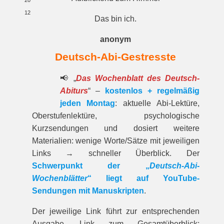
20
12
Das bin ich.
anonym
Deutsch-Abi-Gestresste
📢 „
Das Wochenblatt des Deutsch-
Abiturs
“ –
kostenlos + regelmäßig
jeden Montag
: aktuelle Abi-Lektüre,
Oberstufenlektüre, psychologische
Kurzsendungen und dosiert weitere
Materialien: wenige Worte/Sätze mit jeweiligen
Links → schneller Überblick. Der
Schwerpunkt der „
Deutsch-Abi-
Wochenblätter
“ liegt auf YouTube-
Sendungen mit Manuskripten
.
Der jeweilige Link führt zur entspre­chenden
Ausgabe. Link zum Gesamt­über­blick: