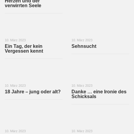
Herzen und der
verwirrten Seele
10. März 2023
10. März 2023
Ein Tag, der kein
Sehnsucht
Vergessen kennt
10. März 2023
10. März 2023
18 Jahre – jung oder alt?
Danke … eine Ironie des
Schicksals
10. März 2023
10. März 2023