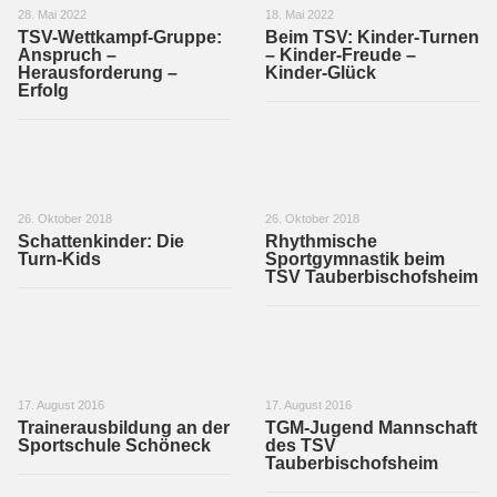
28. Mai 2022
18. Mai 2022
TSV-Wettkampf-Gruppe:
Beim TSV: Kinder-Turnen
Anspruch –
– Kinder-Freude –
Herausforderung –
Kinder-Glück
Erfolg
26. Oktober 2018
26. Oktober 2018
Schattenkinder: Die
Rhythmische
Turn-Kids
Sportgymnastik beim
TSV Tauberbischofsheim
17. August 2016
17. August 2016
Trainerausbildung an der
TGM-Jugend Mannschaft
Sportschule Schöneck
des TSV
Tauberbischofsheim