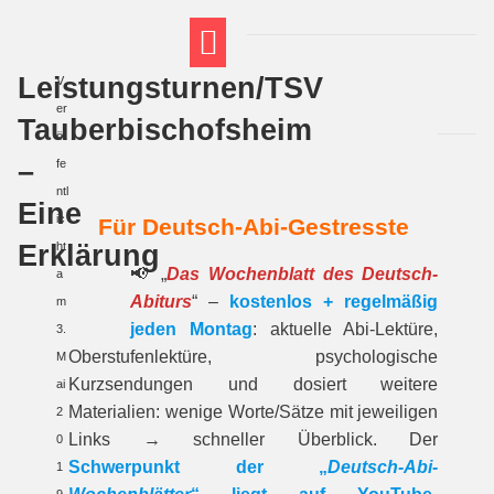
Leistungsturnen/TSV
V
FT THEMENWELTEN
ABI-VORBEREITUNG
er
Tauberbischofsheim
öf
–
fe
ntl
Eine
ic
Für Deutsch-Abi-Gestresste
Erklärung
ht
📢 „
Das Wochenblatt des Deutsch-
a
Abiturs
“ –
kostenlos + regelmäßig
m
jeden Montag
: aktuelle Abi-Lektüre,
3.
Oberstufenlektüre, psychologische
M
Kurzsendungen und dosiert weitere
ai
Materialien: wenige Worte/Sätze mit jeweiligen
2
Links → schneller Überblick. Der
0
Schwerpunkt der „
Deutsch-Abi-
1