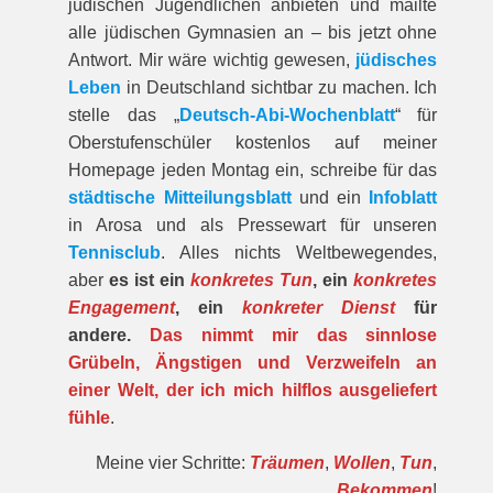
jüdischen Jugendlichen anbieten und mailte
alle jüdischen Gymnasien an – bis jetzt ohne
Antwort. Mir wäre wichtig gewesen,
jüdisches
Leben
in Deutschland sichtbar zu machen. Ich
stelle das „
Deutsch-Abi-Wochenblatt
“ für
Oberstufenschüler kostenlos auf meiner
Homepage jeden Montag ein, schreibe für das
städtische Mitteilungsblatt
und ein
Infoblatt
in Arosa und als Pressewart für unseren
Tennisclub
. Alles nichts Weltbewegendes,
aber
es ist ein
konkretes Tun
, ein
konkretes
Engagement
, ein
konkreter Dienst
für
andere.
Das nimmt mir das sinnlose
Grübeln, Ängstigen und Verzweifeln an
einer Welt, der ich mich hilflos ausgeliefert
fühle
.
Meine vier Schritte:
Träumen
,
Wollen
,
Tun
,
Bekommen
!