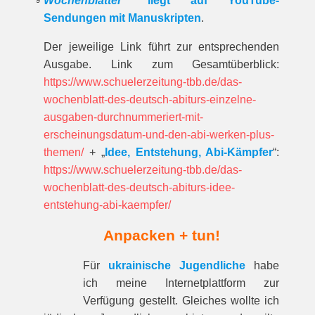
Wochenblätter
“ liegt auf YouTube-
9
Sendungen mit Manuskripten
.
Der jeweilige Link führt zur entspre­chenden
Ausgabe. Link zum Gesamt­über­blick:
https://www.schuelerzeitung-tbb.de/das-
wochenblatt-des-deutsch-abiturs-einzelne-
ausgaben-durchnummeriert-mit-
erscheinungsdatum-und-den-abi-werken-plus-
themen/
+ „
Idee, Entstehung, Abi-Kämpfer
“:
https://www.schuelerzeitung-tbb.de/das-
wochenblatt-des-deutsch-abiturs-idee-
entstehung-abi-kaempfer/
Anpacken + tun!
Für
ukrainische Jugendliche
habe
ich meine Internetplattform zur
Verfügung gestellt. Gleiches wollte ich