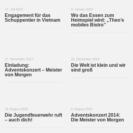
17. Juli 2023
9. Januar 2023
Engagement für das
Wo das Essen zum
Schuppentier in Vietnam
Heimspiel wird: „Theo’s
mobiles Bistro“
27. November 2017
22. Dezember 2016
Einladung:
Die Welt ist klein und wir
Adventskonzert – Meister
sind groß
von Morgen
16. August 2016
5. August 2016
Die Jugendfeuerwehr ruft
Adventskonzert 2014:
– auch dich!
Die Meister von Morgen