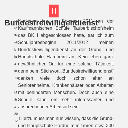
Bundesfreiwilligendienst
Nachdem ich im Sommer 2011 an der
Ve
FT THEMENWELTEN
ABI-VORBEREITUNG
Kaufmännischen Schule Tauberbischofsheim
rö
das BK I abgeschlossen hatte, trat ich zum
ffe
Schuljahresbeginn 2011/2012 meinen
ntl
Bundesfreiwilligendienst an der Grund- und
ic
Hauptschule Hardheim an. Kein eben ganz
ht
gewöhnlicher Ort für eine solche Tätigkeit,
a
denn beim Stichwort „Bundesfreiwilligendienst“
m
denken viele doch schon eher an
13
Seniorenheime, Krankenhäuser oder Arbeiten
.
mit behinderten Menschen. Doch auch eine
M
Schule kann ein sehr interessanter und
är
ansprechender Arbeitsort sein.
z
20
Hierzu muss man nun wissen, dass die Grund-
12
und Hauptschule Hardheim mit ihren etwa 300