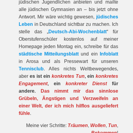
jüdischen Jugendlichen anbieten und mailte
alle jüdischen Gymnasien an – bis jetzt ohne
Antwort. Mir wäre wichtig gewesen,
jüdisches
Leben
in Deutschland sichtbar zu machen. Ich
stelle das „
Deutsch-Abi-Wochenblatt
“ für
Oberstufenschüler kostenlos auf meiner
Homepage jeden Montag ein, schreibe für das
städtische Mitteilungsblatt
und ein
Infoblatt
in Arosa und als Pressewart für unseren
Tennisclub
. Alles nichts Weltbewegendes,
aber
es ist ein
konkretes Tun
, ein
konkretes
Engagement
, ein
konkreter Dienst
für
andere.
Das nimmt mir das sinnlose
Grübeln, Ängstigen und Verzweifeln an
einer Welt, der ich mich hilflos ausgeliefert
fühle
.
Meine vier Schritte:
Träumen
,
Wollen
,
Tun
,
Bekommen
!