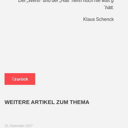
Der „Wenn“ und der „Hätt“ henn noch nie was g
´hätt.
Klaus Schenck
zurück
WEITERE ARTIKEL ZUM THEMA
12. September 2017