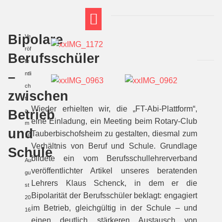
Bipolare
Ve
FT THEMENWELTEN
ABI-VORBEREITUNG
röf
Berufsschüler
fe
–
ntli
ch
zwischen
t
Wieder erhielten wir, die „FT-Abi-Plattform“,
Betrieb
a
eine Einladung, ein Meeting beim Rotary-Club
m
und
Tauberbischofsheim zu gestalten, diesmal zum
16
Verhältnis von Beruf und Schule. Grundlage
Schule
.
bildete ein vom Berufsschullehrerverband
Au
veröffentlichter Artikel unseres beratenden
gu
Lehrers Klaus Schenck, in dem er die
st
Bipolarität der Berufsschüler beklagt: engagiert
20
im Betrieb, gleichgültig in der Schule – und
16
einen deutlich stärkeren Austausch von