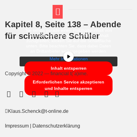
Kapitel 8, Seite 138 – Abende
FT THEMENWELTEN
ABI-VORBEREITUNG
Sie sehen gerade einen Platzhalterinhalt von
für schwächere Schüler
YouTube
. Um auf den eigentlichen Inhalt
zuzugreifen, klicken Sie auf die Schaltfläche
unten. Bitte beachten Sie, dass dabei Daten
an Drittanbieter weitergegeben werden.
Mehr Informationen
Inhalt entsperren
Copyright © 2022 — financial t(´a)ime.
Erforderlichen Service akzeptieren
und Inhalte entsperren
Klaus.Schenck@t-online.de
Impressum
|
Datenschutzerklärung