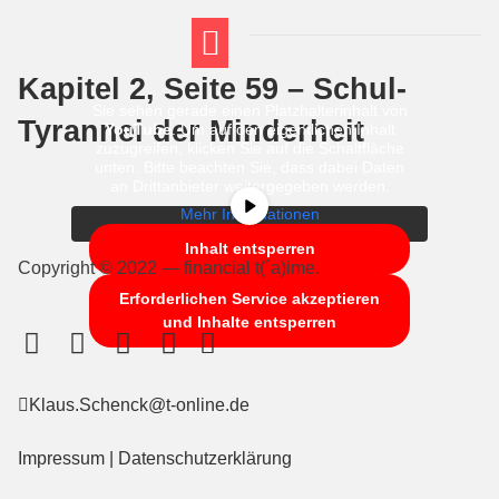
Kapitel 2, Seite 59 – Schul-
FT THEMENWELTEN
ABI-VORBEREITUNG
Sie sehen gerade einen Platzhalterinhalt von
Tyrannei der Minderheit
YouTube
. Um auf den eigentlichen Inhalt
zuzugreifen, klicken Sie auf die Schaltfläche
unten. Bitte beachten Sie, dass dabei Daten
an Drittanbieter weitergegeben werden.
Mehr Informationen
Inhalt entsperren
Copyright © 2022 — financial t(´a)ime.
Erforderlichen Service akzeptieren
und Inhalte entsperren
Klaus.Schenck@t-online.de
Impressum
|
Datenschutzerklärung