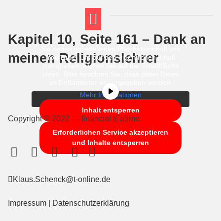
Kapitel 10, Seite 161 – Dank an
FT THEMENWELTEN
ABI-VORBEREITUNG
Sie sehen gerade einen Platzhalterinhalt von
meinen Religionslehrer
YouTube
. Um auf den eigentlichen Inhalt
zuzugreifen, klicken Sie auf die Schaltfläche
unten. Bitte beachten Sie, dass dabei Daten
an Drittanbieter weitergegeben werden.
Mehr Informationen
Inhalt entsperren
Copyright © 2022 — financial t(´a)ime.
Erforderlichen Service akzeptieren
und Inhalte entsperren
Klaus.Schenck@t-online.de
Impressum
|
Datenschutzerklärung