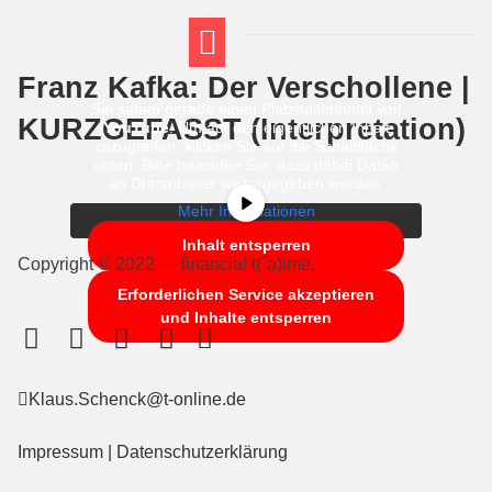
Franz Kafka: Der Verschollene |
FT THEMENWELTEN
ABI-VORBEREITUNG
Sie sehen gerade einen Platzhalterinhalt von
KURZGEFASST (Interpretation)
YouTube
. Um auf den eigentlichen Inhalt
zuzugreifen, klicken Sie auf die Schaltfläche
unten. Bitte beachten Sie, dass dabei Daten
an Drittanbieter weitergegeben werden.
Mehr Informationen
Inhalt entsperren
Copyright © 2022 — financial t(´a)ime.
Erforderlichen Service akzeptieren
und Inhalte entsperren
Klaus.Schenck@t-online.de
Impressum
|
Datenschutzerklärung