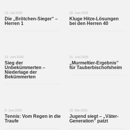
13. Juli 2026
28. Juni 2026
Die „Brötchen-Sieger“ –
Kluge Hitze-Lösungen
Herren 1
bei den Herren 40
22. Juni 2026
21. Juni 2026
Sieg der
„Murmeltier-Ergebnis“
Unbekümmerten –
für Tauberbischofsheim
Niederlage der
Bekümmerten
8. Juni 2026
18. Mai 2026
Tennis: Vom Regen in die
Jugend siegt – „Väter-
Traufe
Generation“ patzt