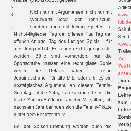
Hauser (09341-5513) gebeten.
Schül
ril
Artikel
2
Nicht nur mit Argumenten, nicht nur mit
www.s
0
Weißwurst lockt der Tennisclub,
tbb.d
2
sondern auch mit freiem Spielen für
Schul
3
Nicht-Mitglieder: Tag der offenen Tür, Tag der
Sendu
offenen Anlage, Tag des lustigen Spiels – für
www.y
alle, Jung und Alt. Es können Schläger getestet
Trailer
werden, Bälle sind vorhanden, nur die
Auf
Sportschuhe müssen eine recht glatte Sohle
YouT
wegen des Belags haben – keine
anse
Joggingschuhe. Für alle Mitglieder gibt es ein
„Vom
nostalgisches Argument, an diesem Tennis-
Enga
Sonntag auf die Anlage zu kommen: Es ist die
Lehre
letzte Saison-Eröffnung an der Vitryallee, ab
zum
nächstem Jahr befinden sich die Tennis-Plätze
Lehre
hinter dem Fechtzentrum.
Zomb
Verla
Bei der Saison-Eröffnung werden auch die