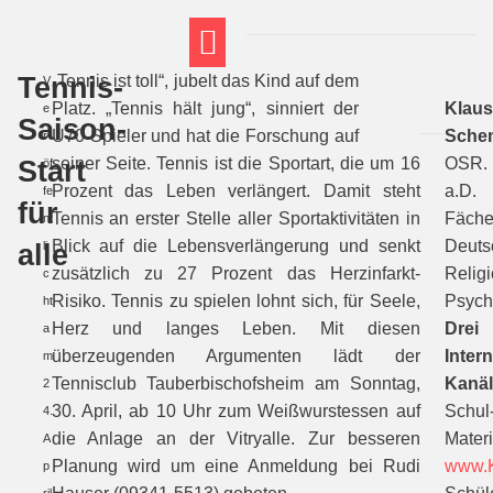
Tennis-
„Tennis ist toll“, jubelt das Kind auf dem
V
FT THEMENWELTEN
ABI-VORBEREITUNG
Platz. „Tennis hält jung“, sinniert der
Klau
e
Saison-
U70-Spieler und hat die Forschung auf
Sche
r
Start
seiner Seite. Tennis ist die Sportart, die um 16
OSR.
öf
Prozent das Leben verlängert. Damit steht
a.D.
fe
für
Tennis an erster Stelle aller Sportaktivitäten in
Fäche
nt
Blick auf die Lebensverlängerung und senkt
Deuts
alle
li
zusätzlich zu 27 Prozent das Herzinfarkt-
Religi
c
Risiko. Tennis zu spielen lohnt sich, für Seele,
Psych
ht
Herz und langes Leben. Mit diesen
Drei
a
überzeugenden Argumenten lädt der
Intern
m
Tennisclub Tauberbischofsheim am Sonntag,
Kanäl
2
30. April, ab 10 Uhr zum Weißwurstessen auf
Schul
4.
die Anlage an der Vitryalle. Zur besseren
Materi
A
Planung wird um eine Anmeldung bei Rudi
www.K
p