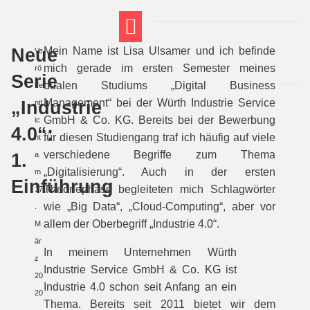
Neue
Mein Name ist Lisa Ulsamer und ich befinde
Ve
FT THEMENWELTEN
ABI-VORBEREITUNG
mich gerade im ersten Semester meines
rö
Serie
dualen Studiums „Digital Business
ffe
„Industrie
Management“ bei der Würth Industrie Service
ntl
GmbH & Co. KG. Bereits bei der Bewerbung
ic
4.0“:
für diesen Studiengang traf ich häufig auf viele
ht
verschiedene Begriffe zum Thema
1.
a
„Digitalisierung“. Auch in der ersten
m
Einführung
Theoriephase begleiteten mich Schlagwörter
17
wie „Big Data“, „Cloud-Computing“, aber vor
.
allem der Oberbegriff „Industrie 4.0“.
M
är
In meinem Unternehmen Würth
z
Industrie Service GmbH & Co. KG ist
20
Industrie 4.0 schon seit Anfang an ein
20
Thema. Bereits seit 2011 bietet wir dem