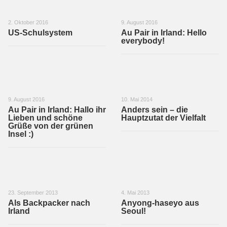
2. Oktober 2016
9. August 2016
US-Schulsystem
Au Pair in Irland: Hello
everybody!
9. August 2016
10. Mai 2014
Au Pair in Irland: Hallo ihr
Anders sein – die
Lieben und schöne
Hauptzutat der Vielfalt
Grüße von der grünen
Insel :)
23. September 2013
4. Mai 2013
Als Backpacker nach
Anyong-haseyo aus
Irland
Seoul!