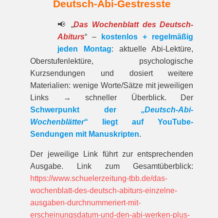
Deutsch-Abi-Gestresste
📢 „
Das Wochenblatt des Deutsch-
Abiturs
“ –
kostenlos + regelmäßig
jeden Montag
: aktuelle Abi-Lektüre,
Oberstufenlektüre, psychologische
Kurzsendungen und dosiert weitere
Materialien: wenige Worte/Sätze mit jeweiligen
Links → schneller Überblick. Der
Schwerpunkt der „
Deutsch-Abi-
Wochenblätter
“ liegt auf YouTube-
Sendungen mit Manuskripten
.
Der jeweilige Link führt zur entspre­chenden
Ausgabe. Link zum Gesamt­über­blick:
https://www.schuelerzeitung-tbb.de/das-
wochenblatt-des-deutsch-abiturs-einzelne-
ausgaben-durchnummeriert-mit-
erscheinungsdatum-und-den-abi-werken-plus-