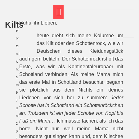
Kilts
Huhu, ihr Lieben,
V
FT THEMENWELTEN
ABI-VORBEREITUNG
er
heute dreht sich meine Kolumne um
öf
das Kilt oder den Schottenrock, wie wir
fe
Deutschen dieses Kleidunsgstück
ntl
auch gern betiteln. Der Schottenrock ist oft das
ic
Erste, was wir als Kontinentaleuropäer mit
ht
Schottland verbinden. Als meine Mama mich
a
das erste Mal in Schottland besuchte, begann
m
sie plötzlich aus dem Nichts ein kleines
9.
Liedchen vor sich her zu summen:
Jeder
J
Schotte hat in Schottland ein Schottenröckchen
u
an. Trotzdem ist ein jeder Schotte von Kopf bis
ni
Fuß ein Mann…
Ich musste lachen, als ich das
2
hörte. Nicht nur, weil meine Mama nicht
0
besonders gut singen kann und, dem Klischee