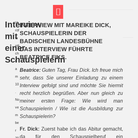
Interview
Ve
INTERVIEW MIT MAREIKE DICK,
FT THEMENWELTEN
ABI-VORBEREITUNG
röf
SCHAUSPIELERIN DER
mit
fe
BADISCHEN LANDESBÜHNE
einer
ntli
DAS INTERVIEW FÜHRTE
ch
BEATRICE FIKS.
Schauspielerin
t
a
Beatrice:
Guten Tag, Frau Dick. Ich freue mich
m
sehr, dass Sie unserer Einladung zu einem
10
Interview gefolgt sind und möchte Sie hiermit
.
recht herzlich begrüßen. Aber nun gleich zu
No
meiner ersten Frage: Wie wird man
ve
Schauspielerin / Wie ist die Ausbildung zur
m
Schauspielerin?
be
Fr. Dick:
Zuerst habe ich das Abitur gemacht,
r
da für den Schauspielberuf ein