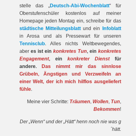
stelle das „
Deutsch-Abi-Wochenblatt
“ für
Oberstufenschüler kostenlos auf meiner
Homepage jeden Montag ein, schreibe für das
städtische Mitteilungsblatt
und ein
Infoblatt
in Arosa und als Pressewart für unseren
Tennisclub
. Alles nichts Weltbewegendes,
aber
es ist ein
konkretes Tun
, ein
konkretes
Engagement
, ein
konkreter Dienst
für
andere.
Das nimmt mir das sinnlose
Grübeln, Ängstigen und Verzweifeln an
einer Welt, der ich mich hilflos ausgeliefert
fühle
.
Meine vier Schritte:
Träumen
,
Wollen
,
Tun
,
Bekommen
!
Der „Wenn“ und der „Hätt“ henn noch nie was g
´hätt.