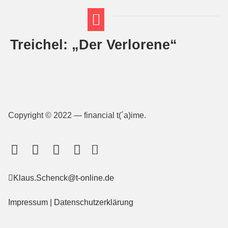
Treichel: „Der Verlorene“
FT THEMENWELTEN
ABI-VORBEREITUNG
Copyright © 2022 — financial t(´a)ime.
Klaus.Schenck@t-online.de
Impressum
|
Datenschutzerklärung