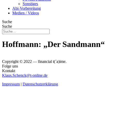
Sonstiges
Abi-Vorbereitung
Medien / Videos
Suche
Suche
Hoffmann: „Der Sandmann“
Copyright © 2022 — financial t(´a)ime.
Folge uns
Kontakt
Klaus.Schenck@t-online.de
Impressum
|
Datenschutzerklärung