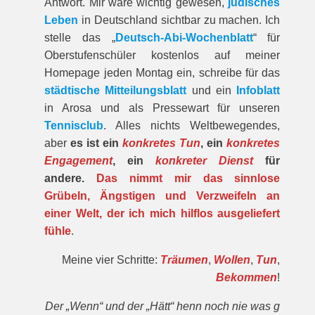
Antwort. Mir wäre wichtig gewesen,
jüdisches
Leben
in Deutschland sichtbar zu machen. Ich
stelle das „
Deutsch-Abi-Wochenblatt
“ für
Oberstufenschüler kostenlos auf meiner
Homepage jeden Montag ein, schreibe für das
städtische Mitteilungsblatt
und ein
Infoblatt
in Arosa und als Pressewart für unseren
Tennisclub
. Alles nichts Weltbewegendes,
aber
es ist ein
konkretes Tun
, ein
konkretes
Engagement
, ein
konkreter Dienst
für
andere.
Das nimmt mir das sinnlose
Grübeln, Ängstigen und Verzweifeln an
einer Welt, der ich mich hilflos ausgeliefert
fühle
.
Meine vier Schritte:
Träumen
,
Wollen
,
Tun
,
Bekommen
!
Der „Wenn“ und der „Hätt“ henn noch nie was g