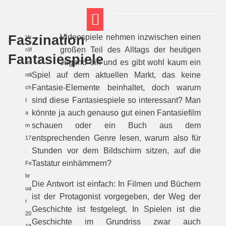
Faszination
Videospiele nehmen inzwischen einen
Ve
FT THEMENWELTEN
ABI-VORBEREITUNG
großen Teil des Alltags der heutigen
röf
Fantasiespiele
Jugend ein und es gibt wohl kaum ein
fe
Spiel auf dem aktuellen Markt, das keine
ntli
Fantasie-Elemente beinhaltet, doch warum
ch
sind diese Fantasiespiele so interessant? Man
t
könnte ja auch genauso gut einen Fantasiefilm
a
schauen oder ein Buch aus dem
m
entsprechenden Genre lesen, warum also für
17
Stunden vor dem Bildschirm sitzen, auf die
.
Tastatur einhämmern?
Fe
br
Die Antwort ist einfach: In Filmen und Büchern
ua
ist der Protagonist vorgegeben, der Weg der
r
Geschichte ist festgelegt. In Spielen ist die
20
Geschichte im Grundriss zwar auch