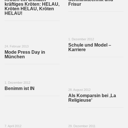
kräftiges Kröten: HELAU,
Frisur
Kröten HELAU, Kröten
HELAU!
1. Dezember 2012
Schule und Model –
24. Februar 2013
Karriere
Mode Press Day in
München
1. Dezember 2012
Benimm ist IN
28. August 2012
Als Komparsin bei ‚La
Religieuse‘
7. April 2012
29. Dezember 2011