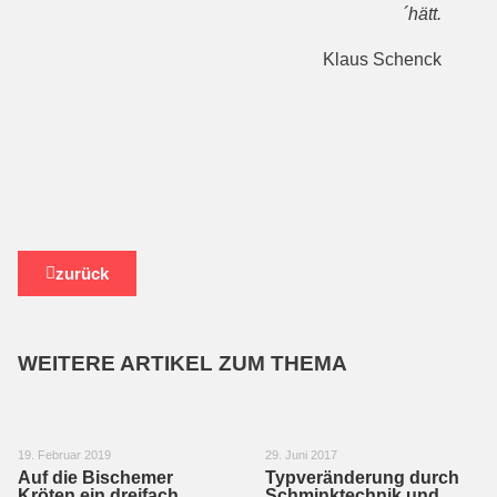
´hätt.
Klaus Schenck
zurück
WEITERE ARTIKEL ZUM THEMA
19. Februar 2019
29. Juni 2017
Auf die Bischemer
Typveränderung durch
Kröten ein dreifach
Schminktechnik und