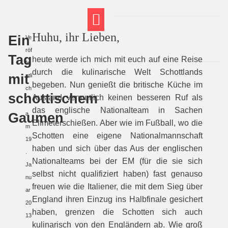
Huhu, ihr Lieben,
Ein
Ve
FT THEMENWELTEN
ABI-VORBEREITUNG
röf
Tag
heute werde ich mich mit euch auf eine Reise
fe
durch die kulinarische Welt Schottlands
mit
ntli
begeben. Nun genießt die britische Küche im
ch
schottischem
Ausland vermutlich keinen besseren Ruf als
t
das englische Nationalteam in Sachen
Gaumen
a
Elfmeterschießen. Aber wie im Fußball, wo die
m
Schotten eine eigene Nationalmannschaft
19
haben und sich über das Aus der englischen
.
Nationalteams bei der EM (für die sie sich
Ja
selbst nicht qualifiziert haben) fast genauso
nu
freuen wie die Italiener, die mit dem Sieg über
ar
England ihren Einzug ins Halbfinale gesichert
20
haben, grenzen die Schotten sich auch
13
kulinarisch von den Engländern ab. Wie groß