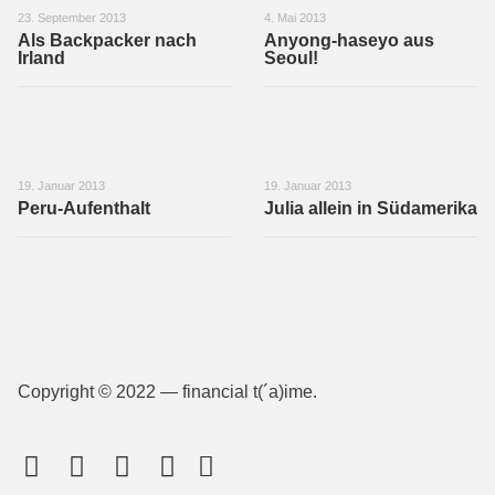
23. September 2013
4. Mai 2013
Als Backpacker nach
Anyong-haseyo aus
Irland
Seoul!
19. Januar 2013
19. Januar 2013
Peru-Aufenthalt
Julia allein in Südamerika
Copyright © 2022 — financial t(´a)ime.