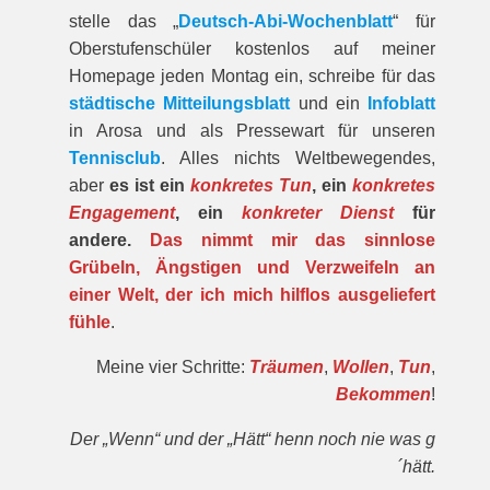
stelle das „
Deutsch-Abi-Wochenblatt
“ für
Oberstufenschüler kostenlos auf meiner
Homepage jeden Montag ein, schreibe für das
städtische Mitteilungsblatt
und ein
Infoblatt
in Arosa und als Pressewart für unseren
Tennisclub
. Alles nichts Weltbewegendes,
aber
es ist ein
konkretes Tun
, ein
konkretes
Engagement
, ein
konkreter Dienst
für
andere.
Das nimmt mir das sinnlose
Grübeln, Ängstigen und Verzweifeln an
einer Welt, der ich mich hilflos ausgeliefert
fühle
.
Meine vier Schritte:
Träumen
,
Wollen
,
Tun
,
Bekommen
!
Der „Wenn“ und der „Hätt“ henn noch nie was g
´hätt.