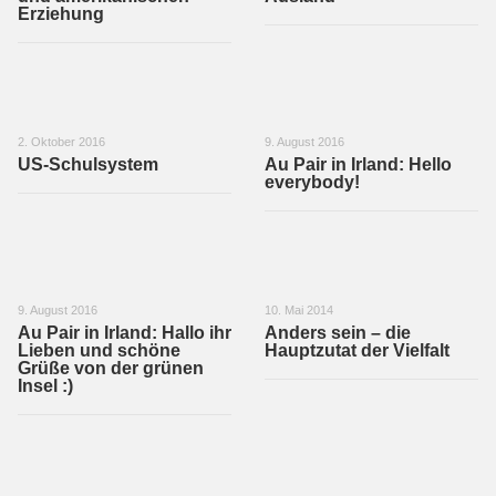
Erziehung
2. Oktober 2016
9. August 2016
US-Schulsystem
Au Pair in Irland: Hello
everybody!
9. August 2016
10. Mai 2014
Au Pair in Irland: Hallo ihr
Anders sein – die
Lieben und schöne
Hauptzutat der Vielfalt
Grüße von der grünen
Insel :)