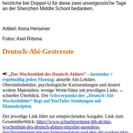
herzliche bei Doppel-U für diese zwei unvergessliche Tage
an der Shenzhen Middle School bedanken.
Artikel: Anna Hersener
Fotos: Axel Ritsma
Deutsch-Abi-Gestresste
📢 „
Das Wochenblatt des Deutsch-Abiturs
“ –
kostenlos +
regelmäßig jeden Montag
: aktuelle Abi-Lektüre,
Oberstufenlektüre, psychologische Kurzsendungen und dosiert
weitere Materialien: wenige Worte/Sätze mit jeweiligen Links →
schneller Überblick. Der
Schwerpunkt der „
Deutsch-Abi-
Wochenblätter
“ liegt auf YouTube-Sendungen mit
Manuskripten
.
Der jeweilige Link führt zur entspre­chenden Ausgabe. Link zum
Gesamt­über­blick:
https://www.schuelerzeitung-tbb.de/das-
wochenblatt-des-deutsch-abiturs-einzelne-ausgaben-
durchnummeriert-mit-erscheinungsdatum-und-den-abi-werken-plus-