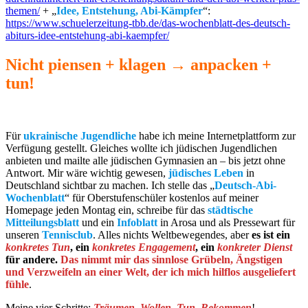
themen/
+ „
Idee, Entstehung, Abi-Kämpfer
“:
https://www.schuelerzeitung-tbb.de/das-wochenblatt-des-deutsch-
abiturs-idee-entstehung-abi-kaempfer/
Nicht piensen + klagen →
anpacken +
tun!
Für
ukrainische Jugendliche
habe ich meine Internetplattform zur
Verfügung gestellt. Gleiches wollte ich jüdischen Jugendlichen
anbieten und mailte alle jüdischen Gymnasien an – bis jetzt ohne
Antwort. Mir wäre wichtig gewesen,
jüdisches Leben
in
Deutschland sichtbar zu machen. Ich stelle das „
Deutsch-Abi-
Wochenblatt
“ für Oberstufenschüler kostenlos auf meiner
Homepage jeden Montag ein, schreibe für das
städtische
Mitteilungsblatt
und ein
Infoblatt
in Arosa und als Pressewart für
unseren
Tennisclub
. Alles nichts Weltbewegendes, aber
es ist ein
konkretes Tun
, ein
konkretes Engagement
, ein
konkreter Dienst
für andere.
Das nimmt mir das sinnlose Grübeln, Ängstigen
und Verzweifeln an einer Welt, der ich mich hilflos ausgeliefert
fühle
.
Meine vier Schritte:
Träumen
,
Wollen
,
Tun
,
Bekommen
!