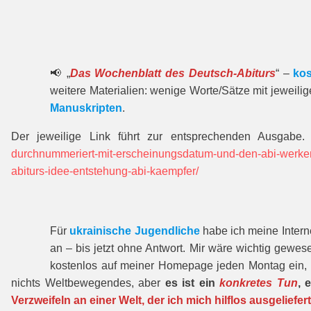
📢 „
Das Wochenblatt des Deutsch-Abiturs
“ –
kos
weitere Materialien: wenige Worte/Sätze mit jeweili
Manuskripten
.
Der jeweilige Link führt zur entspre­chenden Ausgabe.
durchnummeriert-mit-erscheinungsdatum-und-den-abi-werke
abiturs-idee-entstehung-abi-kaempfer/
Für
ukrainische Jugendliche
habe ich meine Interne
an – bis jetzt ohne Antwort. Mir wäre wichtig gewes
kostenlos auf meiner Homepage jeden Montag ein, 
nichts Weltbewegendes, aber
es ist ein
konkretes Tun
, 
Verzweifeln an einer Welt, der ich mich hilflos ausgeliefert