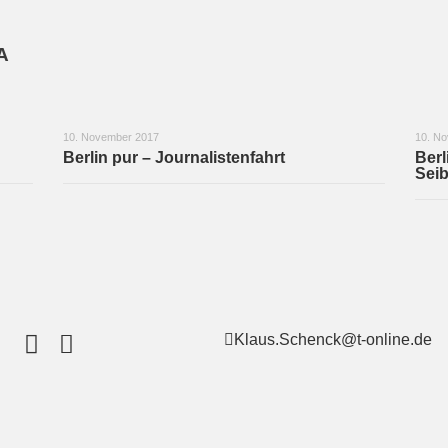
A
10. November 2017
10. N
Berlin pur – Journalistenfahrt
Berl
Seib
Klaus.Schenck@t-online.de