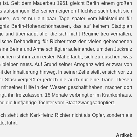
 ist. Seit dem Mauerbau 1961 gleicht Berlin einem großen
s aufspringen. Bei seinem eigenen Fluchtversuch bricht sich
use, wo er nur ein paar Tage später vom Ministerium für
ängnis Berlin-Hohenschönhausen, das auf keinem Stadtplan
e und überhaupt alle, die sich nicht Regime treu verhalten,
ische Behandlung für Richter trotz den vielen gebrochenen
Seine Beine und Arme schlägt er aufeinander, um den Juckreiz
hen ist ihm zum ersten Mal erlaubt, sich zu duschen, was
 bleiben muss. Auf Grund seiner Arroganz wird er zwar von
er Inhaftierung hinweg. In seiner Zelle stellt er sich vor, zu
r Stasi vergießt er jedoch nie auch nur eine Träne. Diesen
 mit seiner Hilfe in den Westen geschafft haben, machen dort
, ihn freizulassen. 18 Monate verbringt er im Krankenhaus,
nd die fünfjährige Tochter vom Staat zwangsadoptiert.
h sieht sich Karl-Heinz Richter nicht als Opfer, sondern als
, führt.
Artikel
: