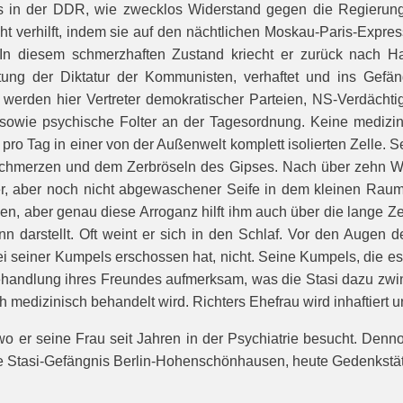
es in der DDR, wie zwecklos Widerstand gegen die Regierung
t verhilft, indem sie auf den nächtlichen Moskau-Paris-Expres
 In diesem schmerzhaften Zustand kriecht er zurück nach Ha
altung der Diktatur der Kommunisten, verhaftet und ins Gef
n werden hier Vertreter demokratischer Parteien, NS-Verdächtig
 sowie psychische Folter an der Tagesordnung. Keine medizin
 pro Tag in einer von der Außenwelt komplett isolierten Zelle. 
Schmerzen und dem Zerbröseln des Gipses. Nach über zehn Woc
r, aber noch nicht abgewaschener Seife in dem kleinen Raum
 aber genau diese Arroganz hilft ihm auch über die lange Zeit d
arstellt. Oft weint er sich in den Schlaf. Vor den Augen de
ei seiner Kumpels erschossen hat, nicht. Seine Kumpels, die es
ndlung ihres Freundes aufmerksam, was die Stasi dazu zwingt
 medizinisch behandelt wird. Richters Ehefrau wird inhaftiert u
 er seine Frau seit Jahren in der Psychiatrie besucht. Dennoc
 Stasi-Gefängnis Berlin-Hohenschönhausen, heute Gedenkstätte