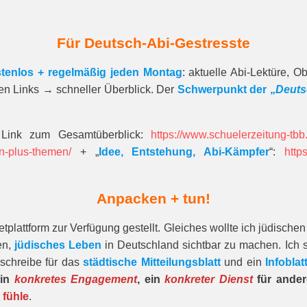
Für Deutsch-Abi-Gestresste
tenlos + regelmäßig jeden Montag
: aktuelle Abi-Lektüre, 
gen Links → schneller Überblick. Der
Schwerpunkt der „
Deuts
 Link zum Gesamt­über­blick:
https://www.schuelerzeitung-tb
n-plus-themen/
+ „
Idee, Entstehung, Abi-Kämpfer
“:
http
Anpacken + tun!
tplattform zur Verfügung gestellt. Gleiches wollte ich jüdisch
en,
jüdisches Leben
in Deutschland sichtbar zu machen. Ich s
schreibe für das
städtische Mitteilungsblatt
und ein
Infoblat
ein
konkretes Engagement
, ein
konkreter Dienst
für ande
 fühle
.