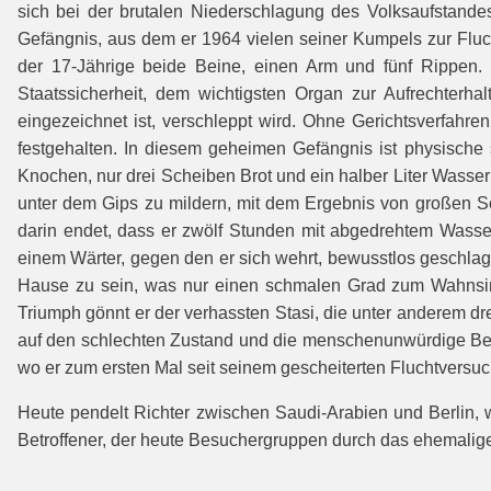
sich bei der brutalen Niederschlagung des Volksaufstand
Gefängnis, aus dem er 1964 vielen seiner Kumpels zur Fluch
der 17-Jährige beide Beine, einen Arm und fünf Rippen.
Staatssicherheit, dem wichtigsten Organ zur Aufrechterh
eingezeichnet ist, verschleppt wird. Ohne Gerichtsverfahre
festgehalten. In diesem geheimen Gefängnis ist physische
Knochen, nur drei Scheiben Brot und ein halber Liter Wasser
unter dem Gips zu mildern, mit dem Ergebnis von großen 
darin endet, dass er zwölf Stunden mit abgedrehtem Wasse
einem Wärter, gegen den er sich wehrt, bewusstlos geschlagen,
Hause zu sein, was nur einen schmalen Grad zum Wahnsinn d
Triumph gönnt er der verhassten Stasi, die unter anderem dr
auf den schlechten Zustand und die menschenunwürdige Beha
wo er zum ersten Mal seit seinem gescheiterten Fluchtversuch
Heute pendelt Richter zwischen Saudi-Arabien und Berlin, wo
Betroffener, der heute Besuchergruppen durch das ehemalige